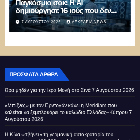
Παγκόσμιο σοκ: Η ΑΙ
δημιούργησε 16 ιούς που δεν
υπάρχουν στη φύση –
7 ΑΥΓΟΎΣΤΟΥ 2026
ΔΕΚΈΛΕΙΑ NEWS
Συναγερμός: Ο εφιάλτης μόλις
άρχισε
ΠΡΌΣΦΑΤΑ ΆΡΘΡΑ
Ώρα μηδέν για την Ιερά Μονή στο Σινά
7 Αυγούστου 2026
«Μπίζνες» με τον Ερντογάν κάνει η Meridiam που
καλείται να ξεμπλοκάρει το καλώδιο Ελλάδας–Κύπρου
7
Αυγούστου 2026
Η Κίνα «σβήνει» τη γερμανική αυτοκρατορία του