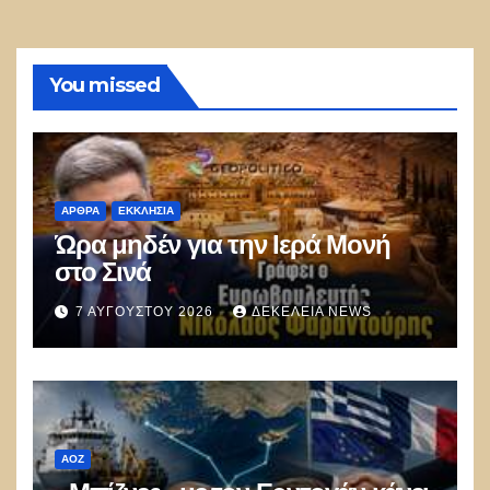
You missed
ΑΡΘΡΑ
ΕΚΚΛΗΣΊΑ
Ώρα μηδέν για την Ιερά Μονή
στο Σινά
7 ΑΥΓΟΎΣΤΟΥ 2026
ΔΕΚΈΛΕΙΑ NEWS
ΑΟΖ