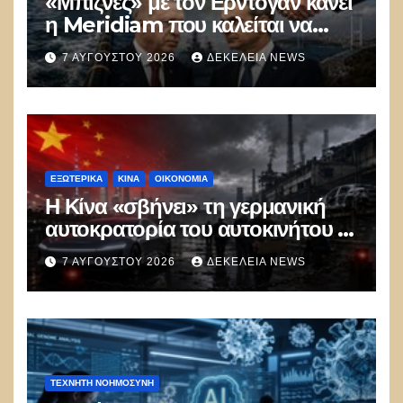
«Μπίζνες» με τον Ερντογάν κάνει
η Meridiam που καλείται να
ξεμπλοκάρει το καλώδιο
7 ΑΥΓΟΎΣΤΟΥ 2026
ΔΕΚΈΛΕΙΑ NEWS
Ελλάδας–Κύπρου
ΕΞΩΤΕΡΙΚΑ
ΚΊΝΑ
ΟΙΚΟΝΟΜΙΑ
Η Κίνα «σβήνει» τη γερμανική
αυτοκρατορία του αυτοκινήτου –
100.000 απολύσεις, λουκέτα και
7 ΑΥΓΟΎΣΤΟΥ 2026
ΔΕΚΈΛΕΙΑ NEWS
πολιτικός πανικός
ΤΕΧΝΗΤΉ ΝΟΗΜΟΣΎΝΗ