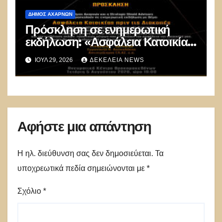
ΔΉΜΟΣ ΑΧΑΡΝΏΝ
Πρόσκληση σε ενημερωτική
εκδήλωση: «Ασφάλεια Κατοικίας
πριν τις Διακοπές»
ΙΟΎΛ 29, 2026
ΔΕΚΈΛΕΙΑ NEWS
Αφήστε μια απάντηση
Η ηλ. διεύθυνση σας δεν δημοσιεύεται.
Τα
υποχρεωτικά πεδία σημειώνονται με
*
Σχόλιο
*