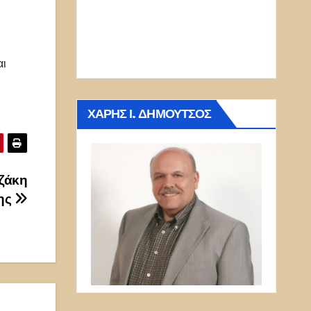
αι
ΧΆΡΗΣ Ι. ΔΗΜΟΎΤΣΟΣ
οζάκη
κης