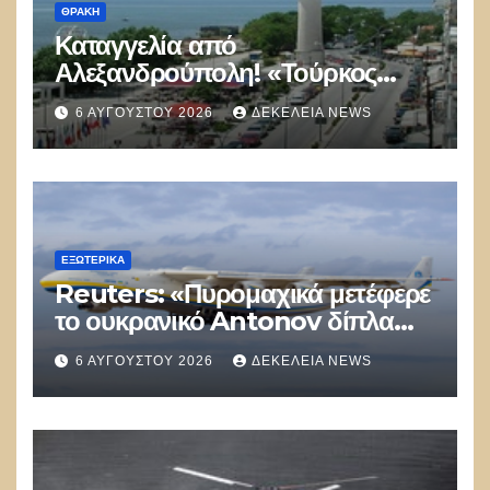
ΘΡΆΚΗ
Καταγγελία από
Αλεξανδρούπολη! «Τούρκος
αστυνομικός επέδειξε ταυτότητα
6 ΑΥΓΟΎΣΤΟΥ 2026
ΔΕΚΈΛΕΙΑ NEWS
και έκανε υποδείξεις σε Έλληνα
πολίτη»
ΕΞΩΤΕΡΙΚΑ
Reuters: «Πυρομαχικά μετέφερε
το ουκρανικό Antonov δίπλα
στο οποίο βρέθηκε το drone στη
6 ΑΥΓΟΎΣΤΟΥ 2026
ΔΕΚΈΛΕΙΑ NEWS
Λειψία»