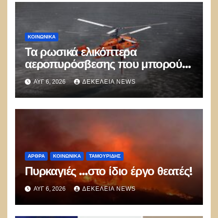
ΚΟΙΝΩΝΙΚΑ
Τα ρωσικά ελικόπτερα
αεροπυρόσβεσης που μπορούν
να ρίχνουν 5 τόνους νερού με 8
ΑΥΓ 6, 2026
ΔΕΚΈΛΕΙΑ NEWS
μποφόρ
ΑΡΘΡΑ
ΚΟΙΝΩΝΙΚΑ
ΤΑΜΟΥΡΊΔΗΣ
Πυρκαγιές …στο ίδιο έργο θεατές!
ΑΥΓ 6, 2026
ΔΕΚΈΛΕΙΑ NEWS