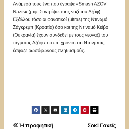
Ανάμεσά τους ένα που έγραψε «Smash AZOV
Nazis» (μτφ. Συντρίψτε τους ναζί του Aζόφ).
Εξάλλου τόσο οι φανατικοί (ultras) της Ντιναμό
Ζάγκρεμπ (Κροατία) όσο και της Ντιναμό Κιέβο
(Ουκρανία) έχουν συνδεθεί με τους νεοναζί του
τάγματος Αζόφ που επί χρόνια στο Ντονμπάς
έσφαζε ρωσόφωνους πληθυσμούς.
Πλοήγηση
Ἡ προφητική
Σοκ! Γονείς