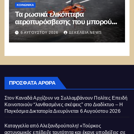
ΚΟΙΝΩΝΙΚΑ
Τα ρωσικά ελικόπτερα
αεροπυρόσβεσης που μπορούν
να ρίχνουν 5 τόνους νερού με 8
6 ΑΥΓΟΎΣΤΟΥ 2026
ΔΕΚΈΛΕΙΑ NEWS
μποφόρ
ΠΡΌΣΦΑΤΑ ΆΡΘΡΑ
Στον Καναδά Αρχίζουν να Συλλαμβάνουν Πολίτες Επειδή
Κοινοποιούν “λανθασμένες σκέψεις” στο Διαδίκτυο – Η
Παγκόσμια Δικτατορία Διευρύνεται
6 Αυγούστου 2026
Καταγγελία από Αλεξανδρούπολη! «Τούρκος
αστυνομικός επέδειξε ταυτότητα και έκανε υποδείξεις σε