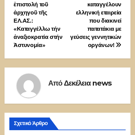
ἐπιστολή τοῦ
καταγγέλουν
άρθρων
ἀρχηγοῦ τῆς
ελληνική εταιρεία
ΕΛ.ΑΣ.:
που διακινεί
«Καταγγέλλω τήν
πατατάκια με
ἀναξιοκρατία στήν
γεύσεις γεννητικών
Ἀστυνομία»
οργάνων!
Από
Δεκέλεια news
Σχετικό Άρθρο