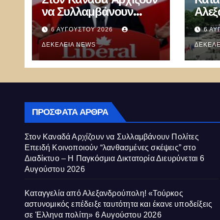
να Συλλαμβάνουν
Αλεξ
Πολίτες Επειδή
«Τού
6 ΑΥΓΟΎΣΤΟΥ 2026
6 ΑΥ
Κοινοποιούν
επέδ
“λανθασμένες σκέψεις”
ΔΕΚΈΛΕΙΑ NEWS
έκαν
ΔΕΚΈΛΕ
στο Διαδίκτυο – Η
Έλλη
Παγκόσμια Δικτατορία
Διευρύνεται
ΠΡΌΣΦΑΤΑ ΆΡΘΡΑ
Στον Καναδά Αρχίζουν να Συλλαμβάνουν Πολίτες
Επειδή Κοινοποιούν “λανθασμένες σκέψεις” στο
Διαδίκτυο – Η Παγκόσμια Δικτατορία Διευρύνεται
6
Αυγούστου 2026
Καταγγελία από Αλεξανδρούπολη! «Τούρκος
αστυνομικός επέδειξε ταυτότητα και έκανε υποδείξεις
σε Έλληνα πολίτη»
6 Αυγούστου 2026