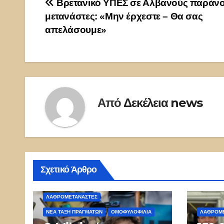
Πλοήγηση
Βρετανικό ΥΠΕΣ σε Αλβανούς παράν
μετανάστες: «Μην έρχεστε – Θα σας
άρθρων
απελάσουμε»
Από
Δεκέλεια news
Σχετικό Άρθρο
ΛΑΘΡΟΜΕΤΑΝΑΣΤΕΣ
ΝΈΑ ΤΆΞΗ ΠΡΑΓΜΆΤΩΝ
ΟΜΟΦΥΛΟΦΙΛΊΑ
ΛΑΘΡΟΜΕ