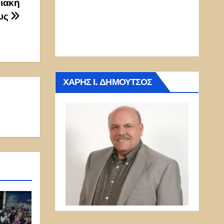
διακή
ους
ΧΆΡΗΣ Ι. ΔΗΜΟΎΤΣΟΣ