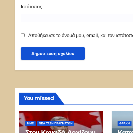
Ιστότοπος
Αποθήκευσε το όνομά μου, email, και τον ιστότο
You missed
ΜΜΕ
ΝΈΑ ΤΆΞΗ ΠΡΑΓΜΆΤΩΝ
ΘΡΆΚΗ
Στον Καναδά Αρχίζουν
Κατα