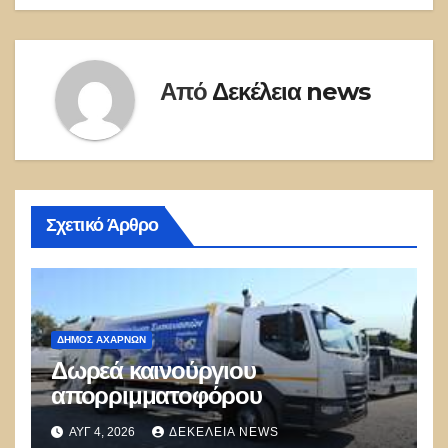
Από
Δεκέλεια news
Σχετικό Άρθρο
ΔΉΜΟΣ ΑΧΑΡΝΏΝ
Δωρεά καινούργιου
απορριμματοφόρου
ΑΥΓ 4, 2026
ΔΕΚΈΛΕΙΑ NEWS