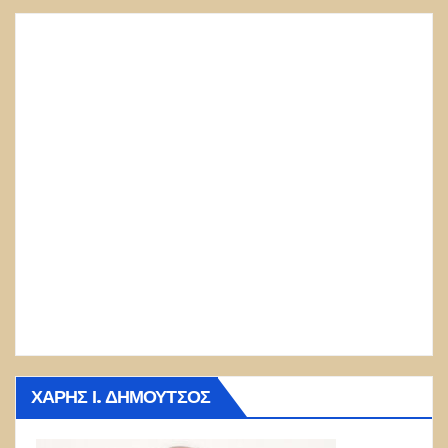
ΧΆΡΗΣ Ι. ΔΗΜΟΎΤΣΟΣ