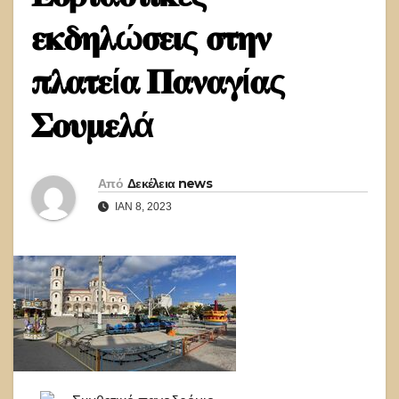
𝛆𝛋𝛅𝛈𝛌ώ𝛔𝛆𝛊ς 𝛔𝛕𝛈𝛎
𝛑𝛌𝛂𝛕𝛆ί𝛂 𝚷𝛂𝛎𝛂𝛄ί𝛂ς
𝚺𝛐𝛖𝛍𝛆𝛌ά
Από
Δεκέλεια news
ΙΑΝ 8, 2023