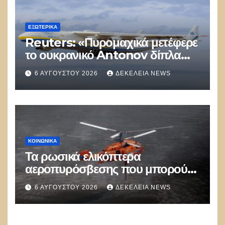
ΕΞΩΤΕΡΙΚΑ
Reuters: «Πυρομαχικά μετέφερε
το ουκρανικό Antonov δίπλα
στο οποίο βρέθηκε το drone στη
6 ΑΥΓΟΎΣΤΟΥ 2026
ΔΕΚΈΛΕΙΑ NEWS
Λειψία»
ΚΟΙΝΩΝΙΚΑ
Τα ρωσικά ελικόπτερα
αεροπυρόσβεσης που μπορούν
να ρίχνουν 5 τόνους νερού με 8
6 ΑΥΓΟΎΣΤΟΥ 2026
ΔΕΚΈΛΕΙΑ NEWS
μποφόρ