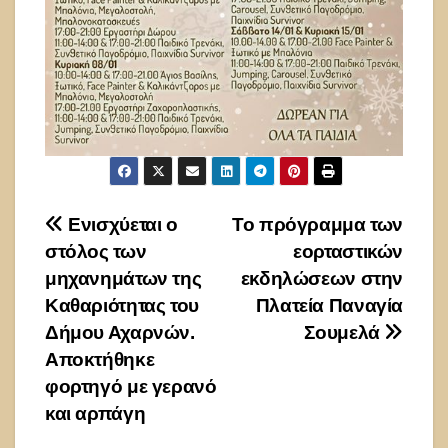
Πλοήγηση
Ενισχύεται ο
Το πρόγραμμα των
στόλος των
εορταστικών
άρθρων
μηχανημάτων της
εκδηλώσεων στην
Καθαριότητας του
Πλατεία Παναγία
Δήμου Αχαρνών.
Σουμελά
Αποκτήθηκε
φορτηγό με γερανό
και αρπάγη