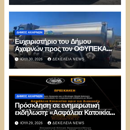
ΔΉΜΟΣ ΑΧΑΡΝΏΝ
Ευχαριστήριο του Δήμου
Αχαρνών προς τον ΟΦΥΠΕΚΑ
για δωρεά οχημάτων
ΙΟΎΛ 30, 2026
ΔΕΚΈΛΕΙΑ NEWS
ΔΉΜΟΣ ΑΧΑΡΝΏΝ
Πρόσκληση σε ενημερωτική
εκδήλωση: «Ασφάλεια Κατοικίας
πριν τις Διακοπές»
ΙΟΎΛ 29, 2026
ΔΕΚΈΛΕΙΑ NEWS