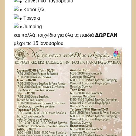
Συνθετικό παγοδρόμιο
Καρουζέλ
Τρενάκι
Jumping
και πολλά παιχνίδια για όλα τα παιδιά 𝝙𝝮𝝦𝝚𝝖𝝢
μέχρι τις 15 Ιανουαρίου.