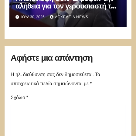
αλήθεια για τον γερουσιαστή των
ΗΠΑ, Graham – Πέθανε σε ροζ
ΙΟΎΛ 30, 2026
ΔΕΚΈΛΕΙΑ NEWS
όργιο στα χέρια των Ουκρανών
εραστών του
Αφήστε μια απάντηση
Η ηλ. διεύθυνση σας δεν δημοσιεύεται.
Τα
υποχρεωτικά πεδία σημειώνονται με
*
Σχόλιο
*