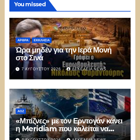
You missed
ΑΡΘΡΑ
ΕΚΚΛΗΣΊΑ
Ώρα μηδέν για την Ιερά Μονή
στο Σινά
7 ΑΥΓΟΎΣΤΟΥ 2026
ΔΕΚΈΛΕΙΑ NEWS
ΑΟΖ
«Μπίζνες» με τον Ερντογάν κάνει
η Meridiam που καλείται να
ξεμπλοκάρει το καλώδιο
7 ΑΥΓΟΎΣΤΟΥ 2026
ΔΕΚΈΛΕΙΑ NEWS