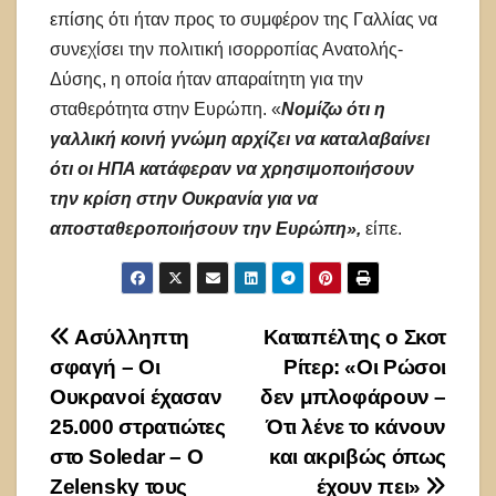
επίσης ότι ήταν προς το συμφέρον της Γαλλίας να
συνεχίσει την πολιτική ισορροπίας Ανατολής-
Δύσης, η οποία ήταν απαραίτητη για την
σταθερότητα στην Ευρώπη. «
Νομίζω ότι η
γαλλική κοινή γνώμη αρχίζει να καταλαβαίνει
ότι οι ΗΠΑ κατάφεραν να χρησιμοποιήσουν
την κρίση στην Ουκρανία για να
αποσταθεροποιήσουν την Ευρώπη»,
είπε.
Πλοήγηση
Ασύλληπτη
Καταπέλτης ο Σκοτ
σφαγή – Οι
Ρίτερ: «Οι Ρώσοι
άρθρων
Ουκρανοί έχασαν
δεν μπλοφάρουν –
25.000 στρατιώτες
Ότι λένε το κάνουν
στο Soledar – O
και ακριβώς όπως
Zelensky τους
έχουν πει»