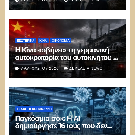
Ελλάδας–Κύπρου
ΕΞΩΤΕΡΙΚΑ
ΚΊΝΑ
ΟΙΚΟΝΟΜΙΑ
Η Κίνα «σβήνει» τη γερμανική
αυτοκρατορία του αυτοκινήτου –
100.000 απολύσεις, λουκέτα και
7 ΑΥΓΟΎΣΤΟΥ 2026
ΔΕΚΈΛΕΙΑ NEWS
πολιτικός πανικός
ΤΕΧΝΗΤΉ ΝΟΗΜΟΣΎΝΗ
Παγκόσμιο σοκ: Η ΑΙ
δημιούργησε 16 ιούς που δεν
υπάρχουν στη φύση –