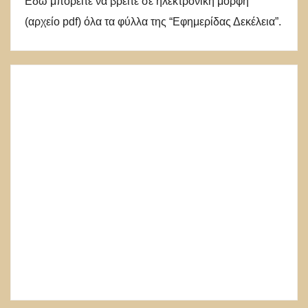
Εδώ μπορείτε να βρείτε σε ηλεκτρονική μορφή
(αρχείο pdf) όλα τα φύλλα της “Εφημερίδας Δεκέλεια”.