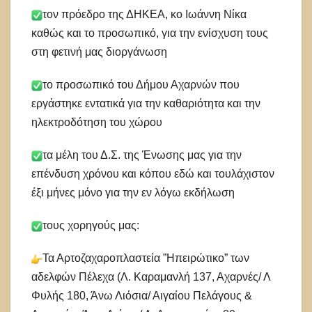
τον πρόεδρο της ΔΗΚΕΑ, κο Ιωάννη Νίκα
καθώς και το προσωπικό, για την ενίσχυση τους
στη φετινή μας διοργάνωση
το προσωπικό του Δήμου Αχαρνών που
εργάστηκε εντατικά για την καθαριότητα και την
ηλεκτροδότηση του χώρου
τα μέλη του Δ.Σ. της Ένωσης μας για την
επένδυση χρόνου και κόπου εδώ και τουλάχιστον
έξι μήνες μόνο για την εν λόγω εκδήλωση
τους χορηγούς μας:
Τα Αρτοζαχαροπλαστεία ”Ηπειρώτικο” των
αδελφών Πέλεχα (Λ. Καραμανλή 137, Αχαρνές/ Λ
Φυλής 180, Άνω Λιόσια/ Αιγαίου Πελάγους &