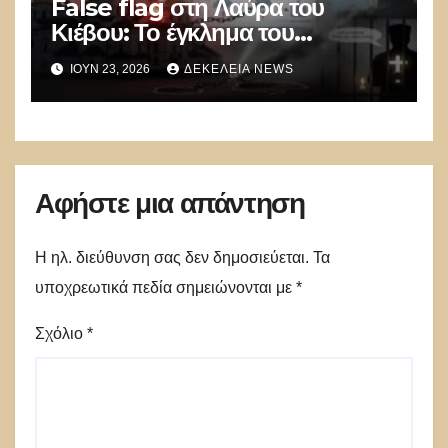
False flag στη Λαύρα του
Κιέβου: Το έγκλημα του
καθεστώτος Zelensky ενάντια
ΙΟΎΝ 23, 2026
ΔΕΚΈΛΕΙΑ NEWS
στην Ορθοδοξία – Οι αποδείξεις
που συγκλονίζουν
Αφήστε μια απάντηση
Η ηλ. διεύθυνση σας δεν δημοσιεύεται.
Τα
υποχρεωτικά πεδία σημειώνονται με
*
Σχόλιο
*