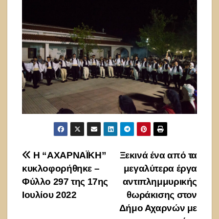
Πλοήγηση
Η “ΑΧΑΡΝΑΪΚΗ”
Ξεκινά ένα από τα
κυκλοφορήθηκε –
μεγαλύτερα έργα
άρθρων
Φύλλο 297 της 17ης
αντιπλημμυρικής
Ιουλίου 2022
θωράκισης στον
Δήμο Αχαρνών με