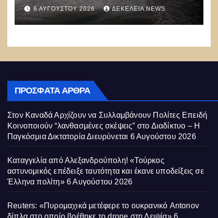
να ρίχνουν 5 τόνους νερού με 8
6 ΑΥΓΟΎΣΤΟΥ 2026
ΔΕΚΈΛΕΙΑ NEWS
μποφόρ
ΠΡΌΣΦΑΤΑ ΆΡΘΡΑ
Στον Καναδά Αρχίζουν να Συλλαμβάνουν Πολίτες Επειδή
Κοινοποιούν “λανθασμένες σκέψεις” στο Διαδίκτυο – Η
Παγκόσμια Δικτατορία Διευρύνεται
6 Αυγούστου 2026
Καταγγελία από Αλεξανδρούπολη! «Τούρκος
αστυνομικός επέδειξε ταυτότητα και έκανε υποδείξεις σε
Έλληνα πολίτη»
6 Αυγούστου 2026
Reuters: «Πυρομαχικά μετέφερε το ουκρανικό Antonov
δίπλα στο οποίο βρέθηκε το drone στη Λειψία»
6