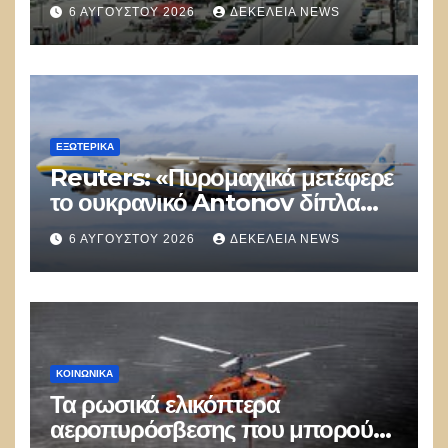
αστυνομικός επέδειξε ταυτότητα
6 ΑΥΓΟΎΣΤΟΥ 2026
ΔΕΚΈΛΕΙΑ NEWS
και έκανε υποδείξεις σε Έλληνα
πολίτη»
ΕΞΩΤΕΡΙΚΑ
Reuters: «Πυρομαχικά μετέφερε
το ουκρανικό Antonov δίπλα
στο οποίο βρέθηκε το drone στη
6 ΑΥΓΟΎΣΤΟΥ 2026
ΔΕΚΈΛΕΙΑ NEWS
Λειψία»
ΚΟΙΝΩΝΙΚΑ
Τα ρωσικά ελικόπτερα
αεροπυρόσβεσης που μπορούν