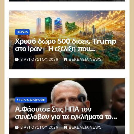
ΠΕΡΣΊΑ
Χρυσό δώρο 500 δισεκ. Trump
στο Ιράν – Η εξέλιξη που
αποδίδει κέρδη μεγαλύτερα από
8 ΑΥΓΟΎΣΤΟΥ 2026
ΔΕΚΈΛΕΙΑ NEWS
τις Apple, Nvidia και Google
ΥΓΕΙΑ & ΔΙΑΤΡΟΦΗ
Α.Φάουτσι: Στις ΗΠΑ τον
συνέλαβαν για τα εγκλήματά του
στην πανδημία – Στην Ελλάδα
8 ΑΥΓΟΎΣΤΟΥ 2026
ΔΕΚΈΛΕΙΑ NEWS
τον έκαναν μέλος της Ακαδημίας