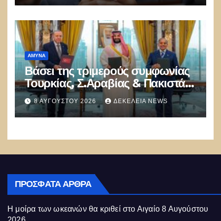
Αθηνών!
ΑΜΥΝΑ
Βάσει της τριμερούς συμφωνίας
Τουρκίας, Σ.Αραβίας & Πακιστάν
θα πολεμήσουν Ριάντ και
8 ΑΥΓΟΎΣΤΟΥ 2026
ΔΕΚΈΛΕΙΑ NEWS
Ισλαμαμπάντ κατά της Ελλάδας!
ΠΡΌΣΦΑΤΑ ΆΡΘΡΑ
Η μοίρα των ωκεανών θα κριθεί στο Αιγαίο
8 Αυγούστου
2026