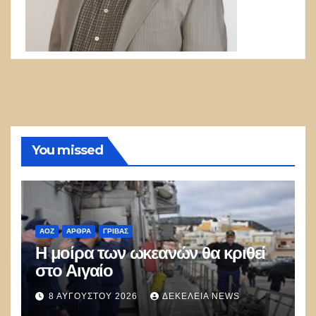
You missed
ΑΟΖ
ΑΡΘΡΑ
ΓΡΊΒΑΣ
Η μοίρα των ωκεανών θα κριθεί
στο Αιγαίο
8 ΑΥΓΟΎΣΤΟΥ 2026
ΔΕΚΈΛΕΙΑ NEWS