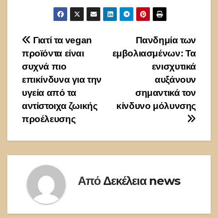
Πλοήγηση
Γιατί τα vegan
Πανδημία των
προϊόντα είναι
εμβολιασμένων: Τα
άρθρων
συχνά πιο
ενισχυτικά
επικίνδυνα για την
αυξάνουν
υγεία από τα
σημαντικά τον
αντίστοιχα ζωικής
κίνδυνο μόλυνσης
προέλευσης
Από
Δεκέλεια news