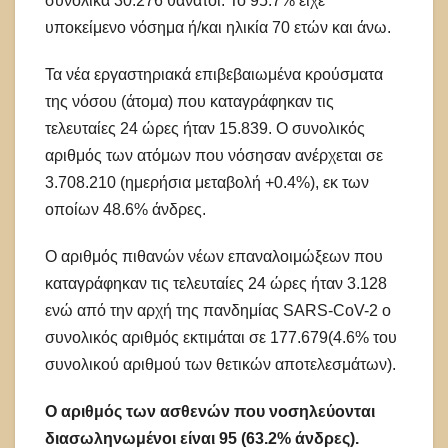
συνολικά 30.276 θάνατοι. Το 95.7% είχε
υποκείμενο νόσημα ή/και ηλικία 70 ετών και άνω.
Τα νέα εργαστηριακά επιβεβαιωμένα κρούσματα
της νόσου (άτομα) που καταγράφηκαν τις
τελευταίες 24 ώρες ήταν 15.839. Ο συνολικός
αριθμός των ατόμων που νόσησαν ανέρχεται σε
3.708.210 (ημερήσια μεταβολή +0.4%), εκ των
οποίων 48.6% άνδρες.
Ο αριθμός πιθανών νέων επαναλοιμώξεων που
καταγράφηκαν τις τελευταίες 24 ώρες ήταν 3.128
ενώ από την αρχή της πανδημίας SARS-CoV-2 ο
συνολικός αριθμός εκτιμάται σε 177.679(4.6% του
συνολικού αριθμού των θετικών αποτελεσμάτων).
Ο αριθμός των ασθενών που νοσηλεύονται
διασωληνωμένοι είναι 95 (63.2% άνδρες).