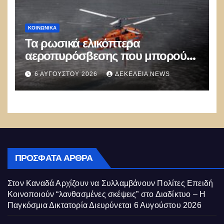
ΚΟΙΝΩΝΙΚΑ
Τα ρωσικά ελικόπτερα
αεροπυρόσβεσης που μπορούν
να ρίχνουν 5 τόνους νερού με 8
6 ΑΥΓΟΎΣΤΟΥ 2026
ΔΕΚΈΛΕΙΑ NEWS
μποφόρ
ΠΡΌΣΦΑΤΑ ΆΡΘΡΑ
Στον Καναδά Αρχίζουν να Συλλαμβάνουν Πολίτες Επειδή
Κοινοποιούν “λανθασμένες σκέψεις” στο Διαδίκτυο – Η
Παγκόσμια Δικτατορία Διευρύνεται
6 Αυγούστου 2026