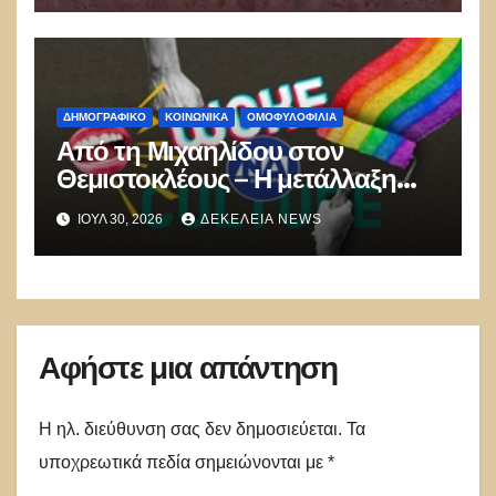
ΔΗΜΟΓΡΑΦΙΚΌ
ΚΟΙΝΩΝΙΚΑ
ΟΜΟΦΥΛΟΦΙΛΊΑ
Από τη Μιχαηλίδου στον
Θεμιστοκλέους – Η μετάλλαξη
της δεξιάς σε woke συμμορία –
ΙΟΎΛ 30, 2026
ΔΕΚΈΛΕΙΑ NEWS
Διάλυση οικογένειας και εμβόλια
θανάτου
Αφήστε μια απάντηση
Η ηλ. διεύθυνση σας δεν δημοσιεύεται.
Τα
υποχρεωτικά πεδία σημειώνονται με
*