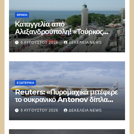
ΘΡΆΚΗ
Καταγγελία από
Αλεξανδρούπολη! «Τούρκος
αστυνομικός επέδειξε ταυτότητα
6 ΑΥΓΟΎΣΤΟΥ 2026
ΔΕΚΈΛΕΙΑ NEWS
και έκανε υποδείξεις σε Έλληνα
πολίτη»
ΕΞΩΤΕΡΙΚΑ
Reuters: «Πυρομαχικά μετέφερε
το ουκρανικό Antonov δίπλα
στο οποίο βρέθηκε το drone στη
6 ΑΥΓΟΎΣΤΟΥ 2026
ΔΕΚΈΛΕΙΑ NEWS
Λειψία»