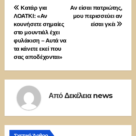
Πλοήγηση
Κατάρ για
Αν είσαι πατριώτης,
ΛΟΑΤΚΙ: «Αν
μου περισσεύει αν
άρθρων
κουνήσετε σημαίες
είσαι γκέι
στο μουντιάλ έχει
φυλάκιση – Αυτά να
τα κάνετε εκεί που
σας αποδέχονται»
Από
Δεκέλεια news
Σχετικό Άρθρο