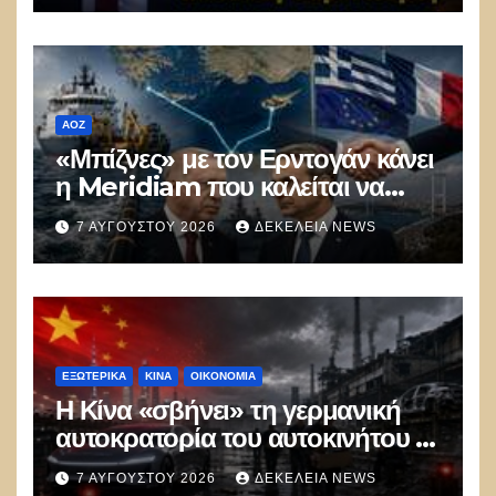
ΑΟΖ
«Μπίζνες» με τον Ερντογάν κάνει
η Meridiam που καλείται να
ξεμπλοκάρει το καλώδιο
7 ΑΥΓΟΎΣΤΟΥ 2026
ΔΕΚΈΛΕΙΑ NEWS
Ελλάδας–Κύπρου
ΕΞΩΤΕΡΙΚΑ
ΚΊΝΑ
ΟΙΚΟΝΟΜΙΑ
Η Κίνα «σβήνει» τη γερμανική
αυτοκρατορία του αυτοκινήτου –
100.000 απολύσεις, λουκέτα και
7 ΑΥΓΟΎΣΤΟΥ 2026
ΔΕΚΈΛΕΙΑ NEWS
πολιτικός πανικός