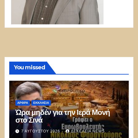
You missed
ΑΡΘΡΑ
ΕΚΚΛΗΣΊΑ
Ώρα μηδέν για την Ιερά Μονή
στο Σινά
7 ΑΥΓΟΎΣΤΟΥ 2026
ΔΕΚΈΛΕΙΑ NEWS