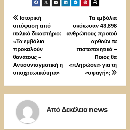
Πλοήγηση
Ιστορική
Τα εμβόλια
απόφαση από
σκότωσαν 43.898
άρθρων
ιταλικό δικαστήριο:
ανθρώπους προτού
«Τα εμβόλια
αρθούν τα
προκαλούν
πιστοποιητικά –
θανάτους –
Ποιος θα
Αντισυνταγματική η
«πληρώσει» για τη
υποχρεωτικότητα»
«σφαγή»;
Από
Δεκέλεια news