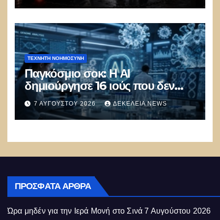
ΤΕΧΝΗΤΉ ΝΟΗΜΟΣΎΝΗ
Παγκόσμιο σοκ: Η ΑΙ
δημιούργησε 16 ιούς που δεν
υπάρχουν στη φύση –
7 ΑΥΓΟΎΣΤΟΥ 2026
ΔΕΚΈΛΕΙΑ NEWS
Συναγερμός: Ο εφιάλτης μόλις
άρχισε
ΠΡΌΣΦΑΤΑ ΆΡΘΡΑ
Ώρα μηδέν για την Ιερά Μονή στο Σινά
7 Αυγούστου 2026