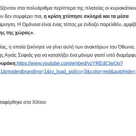
άζονταν στα πολυάριθμα περίπτερα της πλατείας οι κυριακάτικε
ν δεν συμφέρει πια,
η κρίση χτύπησε σκληρά και τα μέσα
μνηση. Η Ομόνοια είναι ένας τόπος με ένδοξο παρελθόν, αμφί
ης της χώρας».
ίας, η οποία ξεκίνησε να γίνει αυλή των ανακτόρων του Όθωνα,
ης Αγιάς Σοφιάς για να καταλήξει ένα μόνιμο γιαπί υπό διαμόρ
ουράκη.
https://www.youtube.com/embed/yzYREdCIwOo?
1&modestbranding=1&iv_load_policy=3&color=red&autohide=
ταφέρθηκε στο Χίλτον