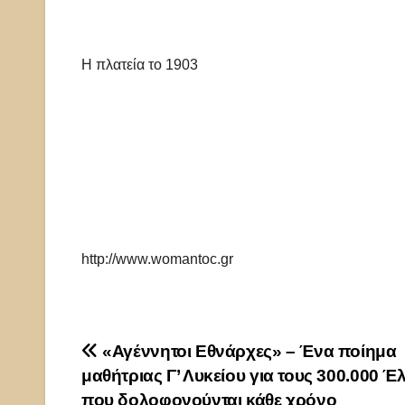
Η πλατεία το 1903
http://www.womantoc.gr
Πλοήγηση
«Αγέννητοι Εθνάρχες» – Ένα ποίημα
μαθήτριας Γ’ Λυκείου για τους 300.000 Έ
άρθρων
που δολοφονούνται κάθε χρόνο