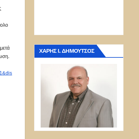
ς
βολο
 μετά
ΧΆΡΗΣ Ι. ΔΗΜΟΎΤΣΟΣ
φωση.
1&dis