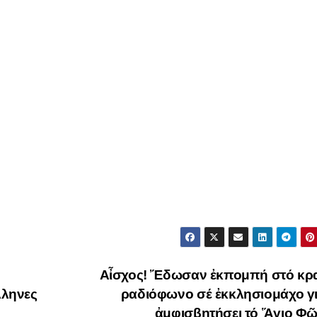
Αἶσχος! Ἔδωσαν ἐκπομπή στό κρα
λληνες
ραδιόφωνο σέ ἐκκλησιομάχο γι
ἀμφισβητήσει τό Ἅγιο Φ