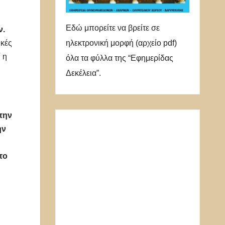
Εδώ μπορείτε να βρείτε σε
ν.
ηλεκτρονική μορφή (αρχείο pdf)
ικές
 η
όλα τα φύλλα της “Εφημερίδας
Δεκέλεια”.
την
ην
το