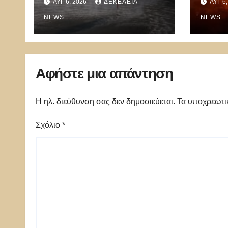
ΑΥΓ 6, 2026
ΔΕΚΈΛΕΙΑ
ΑΥΓ 6
τόνους νερού με 8
μποφόρ
NEWS
NEWS
Αφήστε μια απάντηση
Η ηλ. διεύθυνση σας δεν δημοσιεύεται.
Τα υποχρεωτι
Σχόλιο
*