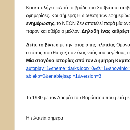
Και καταλήγει: «Από το βράδυ του Σαββάτου στοιβ
εφημερίδες. Και σήμερα; Η διάθεση των εφημερίδω
ενημέρωσης,
το ΝΕΟΝ δεν αποτελεί παρά μία ανά
παρόν και αβέβαιο μέλλον.
Δηλαδή ένας καθρέφτ
Δείτε το βίντεο
με την ιστορία της πλατείας Ομονο
ο τόπος που θα χτιζόταν ένας ναός του μεγέθους τ
Μία σταγόνα Ιστορίας από τον Δημήτρη Καμπ
autoplay=1&theme=dark&loop=0&fs=1&showinfo=
ablekb=0&enablejsapi=1&version=3
Το 1980 με τον Δρομέα του Βαρώτσου που μετά με
Η πλατεία σήμερα