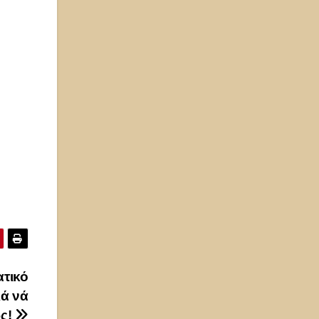
τικό
ά νά
ῶς!