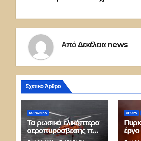
Από
Δεκέλεια news
Σχετικό Άρθρο
ΚΟΙΝΩΝΙΚΑ
ΑΡΘΡΑ
Τα ρωσικά ελικόπτερα
Πυρκ
αεροπυρόσβεσης που
έργο 
μπορούν να ρίχνουν 5