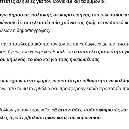
τευτες αλήθειες για τον Covid-19 και τα εμβόλια.
γω δημόσιας πολιτικής σε καιρό ειρήνης του τελευταίου α
ιώνουν ότι τα τελευταία δύο χρόνια της ζωής στον δυτικό 
 άλλων ο δημοσιογράφος.
 την αποτελεσματικότητα τονίζοντας ότι
«σύμφωνα με την τελευτ
είας Υγείας του Ηνωμένου Βασιλείου
η αποτελεσματικότητα γι
υ μηδενός, το ίδιο και για τους ηλικιωμένους
μένοι έχουν πέντε φορές περισσότερη πιθανότητα να κολλ
άνω από τα 80 τα εμβόλια δεν προσφέρουν καμία προστασία πο
βολίων για τον κορωνοϊό:
«Εκατοντάδες ποδοσφαιριστές και
λές αφού εμβολιάστηκαν κατά του κορωνοϊού.