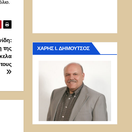
όλιο.
ίδη:
ΧΆΡΗΣ Ι. ΔΗΜΟΎΤΣΟΣ
η της
ίκελα
 τους