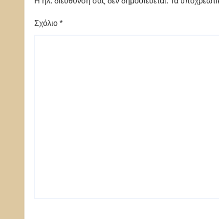
Η ηλ. διεύθυνση σας δεν δημοσιεύεται.
Τα υποχρεωτι
Σχόλιο
*