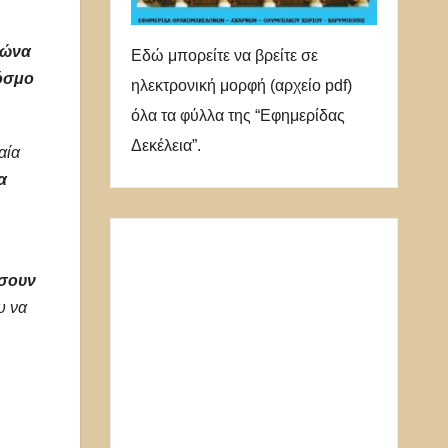
ιώνα
Εδώ μπορείτε να βρείτε σε
κόσμο
ηλεκτρονική μορφή (αρχείο pdf)
όλα τα φύλλα της “Εφημερίδας
Δεκέλεια”.
αία
α
ήσουν
υ να