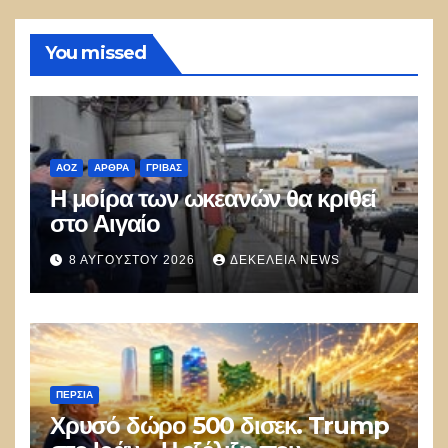
You missed
ΑΟΖ
ΑΡΘΡΑ
ΓΡΊΒΑΣ
Η μοίρα των ωκεανών θα κριθεί
στο Αιγαίο
8 ΑΥΓΟΎΣΤΟΥ 2026
ΔΕΚΈΛΕΙΑ NEWS
ΠΕΡΣΊΑ
Χρυσό δώρο 500 δισεκ. Trump