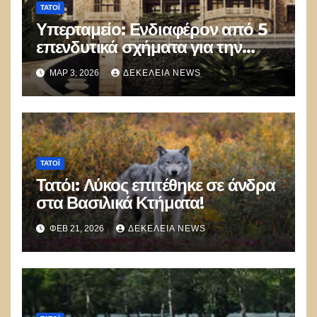
ΤΑΤΌΙ
Υπερταμείο: Ενδιαφέρον από 5
επενδυτικά σχήματα για την
αξιοποίηση του πρώην
ΜΑΡ 3, 2026
ΔΕΚΈΛΕΙΑ NEWS
βασιλικού κτήματος Τατοΐου
ΤΑΤΌΙ
Τατόι: Λύκος επιτέθηκε σε άνδρα
στα Βασιλικά Κτήματα!
ΦΕΒ 21, 2026
ΔΕΚΈΛΕΙΑ NEWS