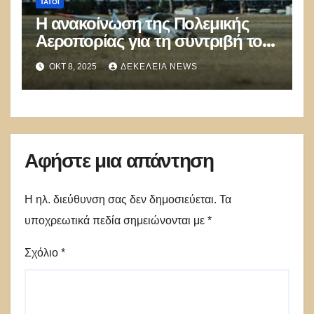
ΤΑΤΌΙ
Η ανακοίνωση της Πολεμικής
Αεροπορίας για τη συντριβή του
εκπαιδευτικού αεροσκάφους στο
ΟΚΤ 8, 2025
ΔΕΚΈΛΕΙΑ NEWS
Τατόι
Αφήστε μια απάντηση
Η ηλ. διεύθυνση σας δεν δημοσιεύεται.
Τα
υποχρεωτικά πεδία σημειώνονται με
*
Σχόλιο
*