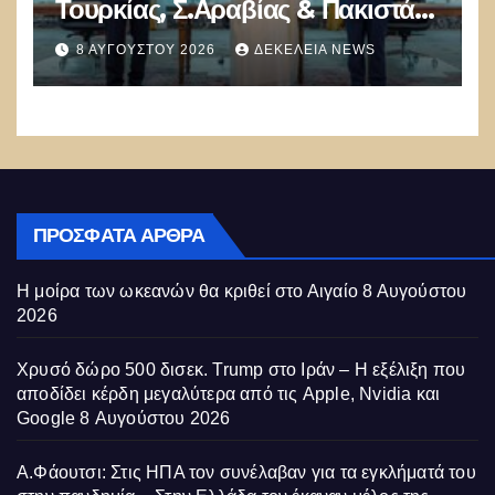
Τουρκίας, Σ.Αραβίας & Πακιστάν
θα πολεμήσουν Ριάντ και
8 ΑΥΓΟΎΣΤΟΥ 2026
ΔΕΚΈΛΕΙΑ NEWS
Ισλαμαμπάντ κατά της Ελλάδας!
ΠΡΌΣΦΑΤΑ ΆΡΘΡΑ
Η μοίρα των ωκεανών θα κριθεί στο Αιγαίο
8 Αυγούστου
2026
Χρυσό δώρο 500 δισεκ. Trump στο Ιράν – Η εξέλιξη που
αποδίδει κέρδη μεγαλύτερα από τις Apple, Nvidia και
Google
8 Αυγούστου 2026
Α.Φάουτσι: Στις ΗΠΑ τον συνέλαβαν για τα εγκλήματά του