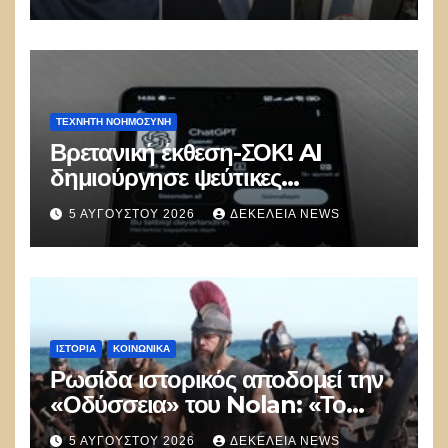
ΤΕΧΝΗΤΉ ΝΟΗΜΟΣΎΝΗ
Βρετανική έκθεση-ΣΟΚ! AI
δημιούργησε ψεύτικες
ταυτότητες και επιχείρησε να
5 ΑΥΓΟΎΣΤΟΥ 2026
ΔΕΚΈΛΕΙΑ NEWS
εξαπατήσει προγραμματιστές σε
δοκιμή κυβερνοασφάλειας
ΙΣΤΟΡΊΑ
ΚΟΙΝΩΝΙΚΑ
Ρωσίδα ιστορικός αποδομεί την
«Οδύσσεια» του Nolan: «Το
Hollywood δημιουργεί στρεβλή
5 ΑΥΓΟΎΣΤΟΥ 2026
ΔΕΚΈΛΕΙΑ NEWS