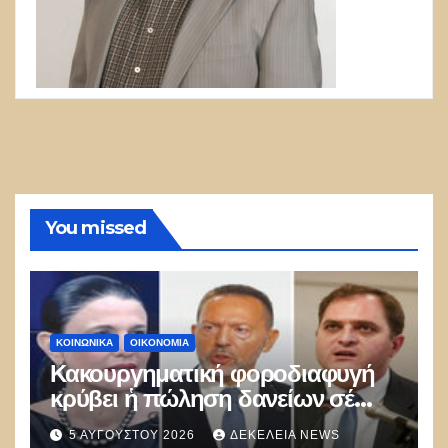
You missed
ΚΟΙΝΩΝΙΚΑ
ΟΙΚΟΝΟΜΙΑ
Κακουργηματική φοροδιαφυγή
κρύβει ἡ πώληση δανείων σέ
funds
5 ΑΥΓΟΎΣΤΟΥ 2026
ΔΕΚΈΛΕΙΑ NEWS