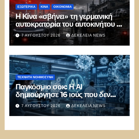
ΕΞΩΤΕΡΙΚΑ
ΚΊΝΑ
ΟΙΚΟΝΟΜΙΑ
Η Κίνα «σβήνει» τη γερμανική
αυτοκρατορία του αυτοκινήτου –
100.000 απολύσεις, λουκέτα και
7 ΑΥΓΟΎΣΤΟΥ 2026
ΔΕΚΈΛΕΙΑ NEWS
πολιτικός πανικός
ΤΕΧΝΗΤΉ ΝΟΗΜΟΣΎΝΗ
Παγκόσμιο σοκ: Η ΑΙ
δημιούργησε 16 ιούς που δεν
υπάρχουν στη φύση –
7 ΑΥΓΟΎΣΤΟΥ 2026
ΔΕΚΈΛΕΙΑ NEWS
Συναγερμός: Ο εφιάλτης μόλις
άρχισε