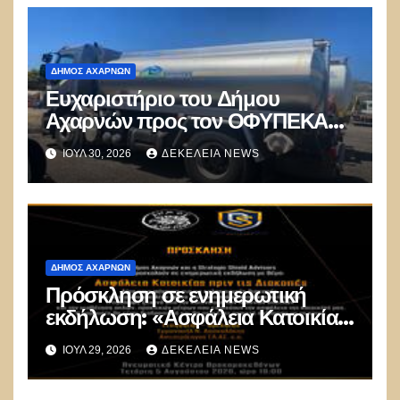
ΔΉΜΟΣ ΑΧΑΡΝΏΝ
Ευχαριστήριο του Δήμου
Αχαρνών προς τον ΟΦΥΠΕΚΑ
για δωρεά οχημάτων
ΙΟΎΛ 30, 2026
ΔΕΚΈΛΕΙΑ NEWS
ΔΉΜΟΣ ΑΧΑΡΝΏΝ
Πρόσκληση σε ενημερωτική
εκδήλωση: «Ασφάλεια Κατοικίας
πριν τις Διακοπές»
ΙΟΎΛ 29, 2026
ΔΕΚΈΛΕΙΑ NEWS