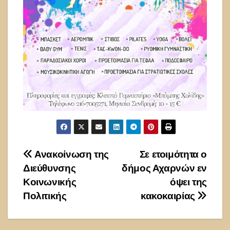
Πλοήγηση
Ανακοίνωση της
Σε ετοιμότητα ο
Διεύθυνσης
δήμος Αχαρνών εν
άρθρων
Κοινωνικής
όψει της
Πολιτικής
κακοκαιρίας