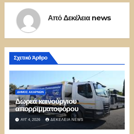
Από
Δεκέλεια news
Σχετικό Άρθρο
ΔΉΜΟΣ ΑΧΑΡΝΏΝ
Δωρεά καινούργιου
απορριμματοφόρου
ΑΥΓ 4, 2026
ΔΕΚΈΛΕΙΑ NEWS