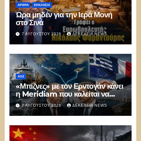
ΑΡΘΡΑ
ΕΚΚΛΗΣΊΑ
Ώρα μηδέν για την Ιερά Μονή
στο Σινά
7 ΑΥΓΟΎΣΤΟΥ 2026
ΔΕΚΈΛΕΙΑ NEWS
ΑΟΖ
«Μπίζνες» με τον Ερντογάν κάνει
η Meridiam που καλείται να
ξεμπλοκάρει το καλώδιο
7 ΑΥΓΟΎΣΤΟΥ 2026
ΔΕΚΈΛΕΙΑ NEWS
Ελλάδας–Κύπρου