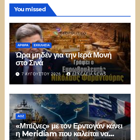
You missed
ΑΡΘΡΑ
ΕΚΚΛΗΣΊΑ
Ώρα μηδέν για την Ιερά Μονή
στο Σινά
7 ΑΥΓΟΎΣΤΟΥ 2026
ΔΕΚΈΛΕΙΑ NEWS
ΑΟΖ
«Μπίζνες» με τον Ερντογάν κάνει
η Meridiam που καλείται να