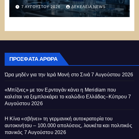
υπάρχουν στη φύση –
7 ΑΥΓΟΎΣΤΟΥ 2026
ΔΕΚΈΛΕΙΑ NEWS
Συναγερμός: Ο εφιάλτης μόλις
άρχισε
ΠΡΌΣΦΑΤΑ ΆΡΘΡΑ
Ώρα μηδέν για την Ιερά Μονή στο Σινά
7 Αυγούστου 2026
«Μπίζνες» με τον Ερντογάν κάνει η Meridiam που
καλείται να ξεμπλοκάρει το καλώδιο Ελλάδας–Κύπρου
7
Αυγούστου 2026
Η Κίνα «σβήνει» τη γερμανική αυτοκρατορία του
αυτοκινήτου – 100.000 απολύσεις, λουκέτα και πολιτικός
πανικός
7 Αυγούστου 2026