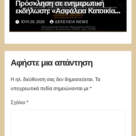
Πρόσκληση σε ενημερωτική
εκδήλωση: «Ασφάλεια Κατοικίας
πριν τις Διακοπές»
ΙΟΎΛ 29, 2026
ΔΕΚΈΛΕΙΑ NEWS
Αφήστε μια απάντηση
Η ηλ. διεύθυνση σας δεν δημοσιεύεται.
Τα
υποχρεωτικά πεδία σημειώνονται με
*
Σχόλιο
*