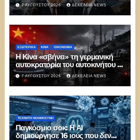
ξεμπλοκάρει το καλώδιο
7 ΑΥΓΟΎΣΤΟΥ 2026
ΔΕΚΈΛΕΙΑ NEWS
Ελλάδας–Κύπρου
ΕΞΩΤΕΡΙΚΑ
ΚΊΝΑ
ΟΙΚΟΝΟΜΙΑ
Η Κίνα «σβήνει» τη γερμανική
αυτοκρατορία του αυτοκινήτου –
100.000 απολύσεις, λουκέτα και
7 ΑΥΓΟΎΣΤΟΥ 2026
ΔΕΚΈΛΕΙΑ NEWS
πολιτικός πανικός
ΤΕΧΝΗΤΉ ΝΟΗΜΟΣΎΝΗ
Παγκόσμιο σοκ: Η ΑΙ
δημιούργησε 16 ιούς που δεν