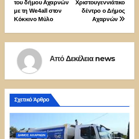
του δήμου Αχαρνών
Χριστουγεννιάτικο
άρθρων
με τη We4all στον
δέντρο ο Δήμος
Κόκκινο Μύλο
Αχαρνών
Από
Δεκέλεια news
Σχετικό Άρθρο
ΔΉΜΟΣ ΑΧΑΡΝΏΝ