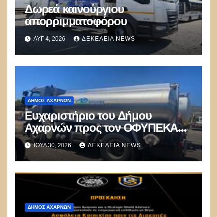
Δωρεά καινούργιου
απορριμματοφόρου
ΑΥΓ 4, 2026
ΔΕΚΈΛΕΙΑ NEWS
ΔΉΜΟΣ ΑΧΑΡΝΏΝ
Ευχαριστήριο του Δήμου
Αχαρνών προς τον ΟΦΥΠΕΚΑ
για δωρεά οχημάτων
ΙΟΎΛ 30, 2026
ΔΕΚΈΛΕΙΑ NEWS
ΔΉΜΟΣ ΑΧΑΡΝΏΝ