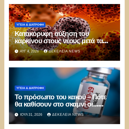
ΥΓΕΙΑ & ΔΙΑΤΡΟΦΗ
Κατακόρυφη αύξηση του
καρκίνου στους νέους μετά τα
εμβόλια Covid: Άνοδος έως και
ΑΥΓ 4, 2026
ΔΕΚΈΛΕΙΑ NEWS
71% σε ορισμένες μορφές της
νόσου!
ΥΓΕΙΑ & ΔΙΑΤΡΟΦΗ
Το πρόσωπο του κακού – Πότε
θα καθίσουν στο σκαμνί οι…
Fauci της Ελλάδας για τα
ΙΟΎΛ 31, 2026
ΔΕΚΈΛΕΙΑ NEWS
εγκλήματα με τον Covid