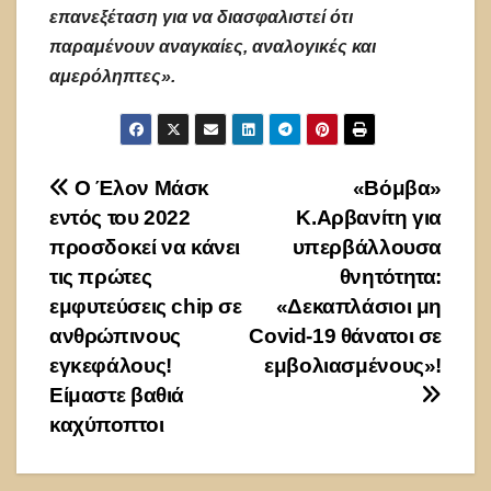
επανεξέταση για να διασφαλιστεί ότι
παραμένουν αναγκαίες, αναλογικές και
αμερόληπτες».
Πλοήγηση
Ο Έλον Μάσκ
«Βόμβα»
εντός του 2022
Κ.Αρβανίτη για
άρθρων
προσδοκεί να κάνει
υπερβάλλουσα
τις πρώτες
θνητότητα:
εμφυτεύσεις chip σε
«Δεκαπλάσιοι μη
ανθρώπινους
Covid-19 θάνατοι σε
εγκεφάλους!
εμβολιασμένους»!
Είμαστε βαθιά
καχύποπτοι