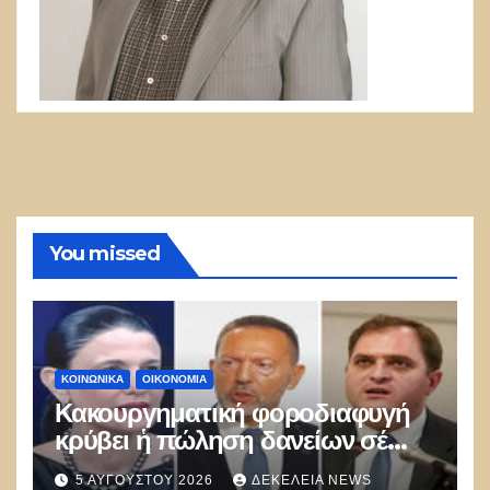
You missed
ΚΟΙΝΩΝΙΚΑ
ΟΙΚΟΝΟΜΙΑ
Κακουργηματική φοροδιαφυγή
κρύβει ἡ πώληση δανείων σέ
funds
5 ΑΥΓΟΎΣΤΟΥ 2026
ΔΕΚΈΛΕΙΑ NEWS