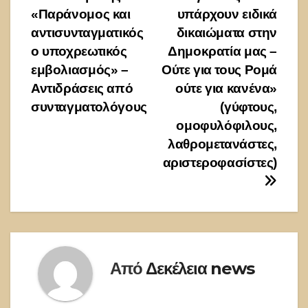
Πλοήγηση
«Παράνομος και
υπάρχουν ειδικά
άρθρων
αντισυνταγματικός
δικαιώματα στην
ο υποχρεωτικός
Δημοκρατία μας –
εμβολιασμός» –
Ούτε για τους Ρομά
Αντιδράσεις από
ούτε για κανένα»
συνταγματολόγους
(γύφτους,
ομοφυλόφιλους,
λαθρομετανάστες,
αριστεροφασίστες)
Από
Δεκέλεια news