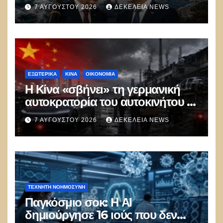
ξεμπλοκάρει το καλώδιο
7 ΑΥΓΟΎΣΤΟΥ 2026
ΔΕΚΈΛΕΙΑ NEWS
Ελλάδας–Κύπρου
ΕΞΩΤΕΡΙΚΑ
ΚΊΝΑ
ΟΙΚΟΝΟΜΙΑ
Η Κίνα «σβήνει» τη γερμανική
αυτοκρατορία του αυτοκινήτου –
100.000 απολύσεις, λουκέτα και
7 ΑΥΓΟΎΣΤΟΥ 2026
ΔΕΚΈΛΕΙΑ NEWS
πολιτικός πανικός
ΤΕΧΝΗΤΉ ΝΟΗΜΟΣΎΝΗ
Παγκόσμιο σοκ: Η ΑΙ
δημιούργησε 16 ιούς που δεν