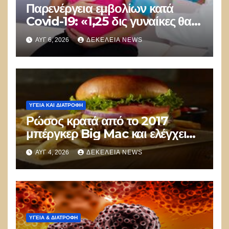
Παρενέργεια εμβολίων κατά
Covid-19: «1,25 δις γυναίκες θα
τεκνοποιήσουν ένα είδος
ΑΥΓ 6, 2026
ΔΕΚΈΛΕΙΑ NEWS
ανθρώπου που δεν έχει υπάρξει
μέχρι στιγμής»
ΥΓΕΊΑ ΚΑΙ ΔΙΑΤΡΟΦΉ
Ρώσος κρατά από το 2017
μπέργκερ Big Mac και ελέγχει
την εξέλιξη των υλικών του:
ΑΥΓ 4, 2026
ΔΕΚΈΛΕΙΑ NEWS
Παραμένουν σχεδόν
αναλλοίωτα!
ΥΓΕΙΑ & ΔΙΑΤΡΟΦΗ