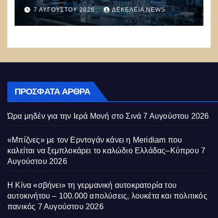
υπάρχουν στη φύση –
7 ΑΥΓΟΎΣΤΟΥ 2026
ΔΕΚΈΛΕΙΑ NEWS
Συναγερμός: Ο εφιάλτης μόλις
άρχισε
ΠΡΌΣΦΑΤΑ ΆΡΘΡΑ
Ώρα μηδέν για την Ιερά Μονή στο Σινά
7 Αυγούστου 2026
«Μπίζνες» με τον Ερντογάν κάνει η Meridiam που
καλείται να ξεμπλοκάρει το καλώδιο Ελλάδας–Κύπρου
7
Αυγούστου 2026
Η Κίνα «σβήνει» τη γερμανική αυτοκρατορία του
αυτοκινήτου – 100.000 απολύσεις, λουκέτα και πολιτικός
πανικός
7 Αυγούστου 2026