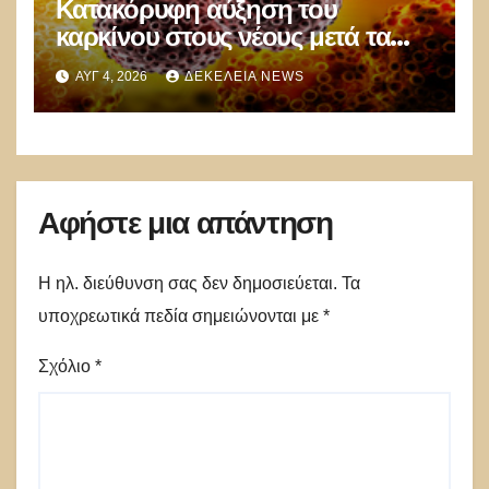
Κατακόρυφη αύξηση του
καρκίνου στους νέους μετά τα
εμβόλια Covid: Άνοδος έως και
ΑΥΓ 4, 2026
ΔΕΚΈΛΕΙΑ NEWS
71% σε ορισμένες μορφές της
νόσου!
Αφήστε μια απάντηση
Η ηλ. διεύθυνση σας δεν δημοσιεύεται.
Τα
υποχρεωτικά πεδία σημειώνονται με
*
Σχόλιο
*