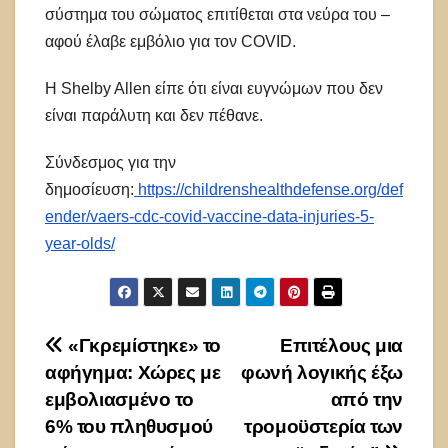
σύστημα του σώματος επιτίθεται στα νεύρα του –
αφού έλαβε εμβόλιο για τον COVID.
Η Shelby Allen είπε ότι είναι ευγνώμων που δεν
είναι παράλυτη και δεν πέθανε.
Σύνδεσμος για την
δημοσίευση:
https://childrenshealthdefense.org/def
ender/vaers-cdc-covid-vaccine-data-injuries-5-
year-olds/
Πλοήγηση
«Γκρεμίστηκε» το
Επιτέλους μια
αφήγημα: Χώρες με
φωνή λογικής έξω
άρθρων
εμβολιασμένο το
από την
6% του πληθυσμού
τρομοϋστερία των