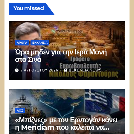
You missed
ΑΡΘΡΑ
ΕΚΚΛΗΣΊΑ
Ώρα μηδέν για την Ιερά Μονή
στο Σινά
7 ΑΥΓΟΎΣΤΟΥ 2026
ΔΕΚΈΛΕΙΑ NEWS
ΑΟΖ
«Μπίζνες» με τον Ερντογάν κάνει
η Meridiam που καλείται να