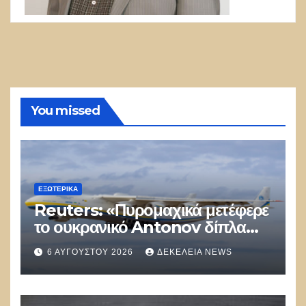
You missed
ΕΞΩΤΕΡΙΚΑ
Reuters: «Πυρομαχικά μετέφερε
το ουκρανικό Antonov δίπλα
στο οποίο βρέθηκε το drone στη
6 ΑΥΓΟΎΣΤΟΥ 2026
ΔΕΚΈΛΕΙΑ NEWS
Λειψία»