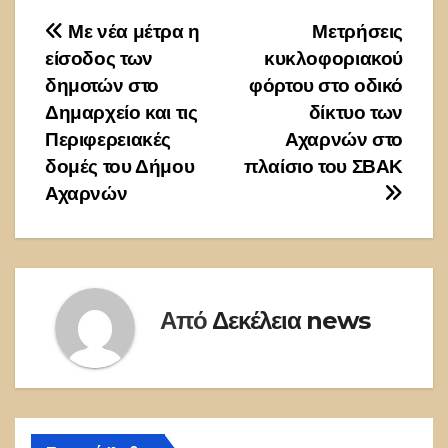
Πλοήγηση
Με νέα μέτρα η
Μετρήσεις
είσοδος των
κυκλοφοριακού
άρθρων
δημοτών στο
φόρτου στο οδικό
Δημαρχείο και τις
δίκτυο των
Περιφερειακές
Αχαρνών στο
δομές του Δήμου
πλαίσιο του ΣΒΑΚ
Αχαρνών
Από
Δεκέλεια news