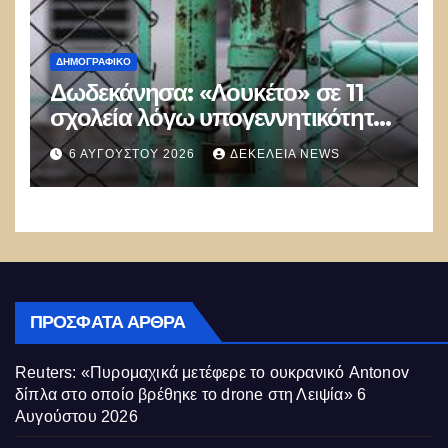
ΔΗΜΟΓΡΑΦΙΚΌ
Δωδεκάνησα: «Λουκέτο» σε 11
σχολεία λόγω υπογεννητικότητας
– Μειώνονται οι μαθητές στα
6 ΑΥΓΟΎΣΤΟΥ 2026
ΔΕΚΈΛΕΙΑ NEWS
νησιά
ΠΡΌΣΦΑΤΑ ΆΡΘΡΑ
Reuters: «Πυρομαχικά μετέφερε το ουκρανικό Antonov
δίπλα στο οποίο βρέθηκε το drone στη Λειψία»
6
Αυγούστου 2026