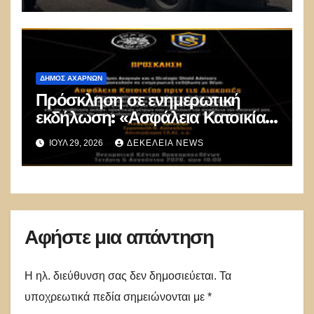
ΔΉΜΟΣ ΑΧΑΡΝΏΝ
Πρόσκληση σε ενημερωτική
εκδήλωση: «Ασφάλεια Κατοικίας
πριν τις Διακοπές»
ΙΟΎΛ 29, 2026
ΔΕΚΈΛΕΙΑ NEWS
Αφήστε μια απάντηση
Η ηλ. διεύθυνση σας δεν δημοσιεύεται.
Τα
υποχρεωτικά πεδία σημειώνονται με
*