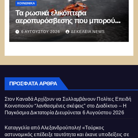
ΚΟΙΝΩΝΙΚΑ
Τα ρωσικά ελικόπτερα
αεροπυρόσβεσης που μπορούν
να ρίχνουν 5 τόνους νερού με 8
6 ΑΥΓΟΎΣΤΟΥ 2026
ΔΕΚΈΛΕΙΑ NEWS
μποφόρ
ΠΡΌΣΦΑΤΑ ΆΡΘΡΑ
Στον Καναδά Αρχίζουν να Συλλαμβάνουν Πολίτες Επειδή
Κοινοποιούν “λανθασμένες σκέψεις” στο Διαδίκτυο – Η
Παγκόσμια Δικτατορία Διευρύνεται
6 Αυγούστου 2026
Καταγγελία από Αλεξανδρούπολη! «Τούρκος
αστυνομικός επέδειξε ταυτότητα και έκανε υποδείξεις σε