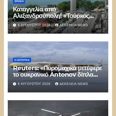
ΘΡΆΚΗ
Καταγγελία από
Αλεξανδρούπολη! «Τούρκος
αστυνομικός επέδειξε ταυτότητα
6 ΑΥΓΟΎΣΤΟΥ 2026
ΔΕΚΈΛΕΙΑ NEWS
και έκανε υποδείξεις σε Έλληνα
πολίτη»
ΕΞΩΤΕΡΙΚΑ
Reuters: «Πυρομαχικά μετέφερε
το ουκρανικό Antonov δίπλα
στο οποίο βρέθηκε το drone στη
6 ΑΥΓΟΎΣΤΟΥ 2026
ΔΕΚΈΛΕΙΑ NEWS
Λειψία»