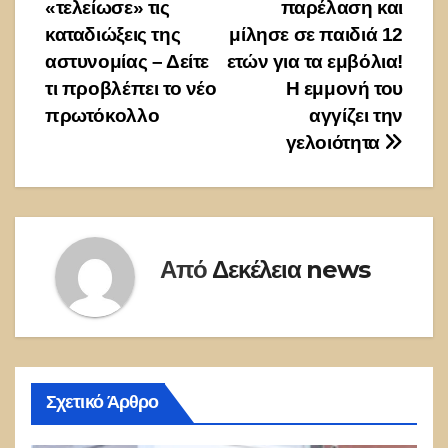
άρθρων
«τελείωσε» τις
παρέλαση και
καταδιώξεις της
μίλησε σε παιδιά 12
αστυνομίας – Δείτε
ετών για τα εμβόλια!
τι προβλέπει το νέο
Η εμμονή του
πρωτόκολλο
αγγίζει την
γελοιότητα
Από
Δεκέλεια news
Σχετικό Άρθρο