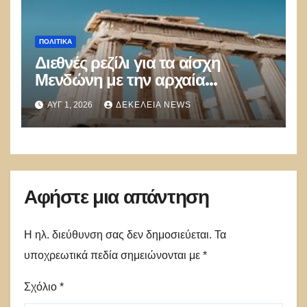
ΠΟΛΙΤΙΚΑ
Διεθνές ρεζίλι για τα αίσχη
Μενδώνη με την αρχαία
κληρονομιά
ΑΥΓ 1, 2026
ΔΕΚΈΛΕΙΑ NEWS
Αφήστε μια απάντηση
Η ηλ. διεύθυνση σας δεν δημοσιεύεται.
Τα
υποχρεωτικά πεδία σημειώνονται με
*
Σχόλιο
*