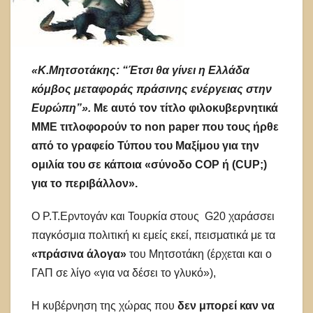
«Κ.Μητσοτάκης: “Έτσι θα γίνει η Ελλάδα
κόμβος μεταφοράς πράσινης ενέργειας στην
Ευρώπη”».
Με αυτό τον τίτλο φιλοκυβερνητικά
ΜΜΕ τιτλοφορούν το non paper που τους ήρθε
από το γραφείο Τύπου του Μαξίμου για την
ομιλία του σε κάποια «σύνοδο COP ή (CUP;)
για το περιβάλλον».
Ο Ρ.Τ.Ερντογάν και Τουρκία στους G20 χαράσσει
παγκόσμια πολιτική κι εμείς εκεί, πεισματικά με τα
«πράσινα άλογα»
του Μητσοτάκη (έρχεται και ο
ΓΑΠ σε λίγο «για να δέσει το γλυκό»),
Η κυβέρνηση της χώρας που
δεν μπορεί καν να