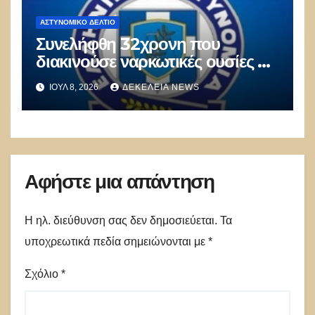
ΑΣΤΥΝΟΜΙΚΌ ΔΕΛΤΊΟ
Συνελήφθη 32χρονη που
διακινούσε ναρκωτικές ουσίες σε
οικισμό των Αχαρνών
ΙΟΎΛ 8, 2026
ΔΕΚΈΛΕΙΑ NEWS
Αφήστε μια απάντηση
Η ηλ. διεύθυνση σας δεν δημοσιεύεται.
Τα
υποχρεωτικά πεδία σημειώνονται με
*
Σχόλιο
*