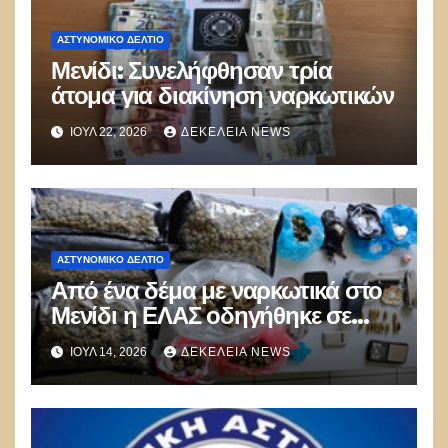
ΑΣΤΥΝΟΜΙΚΌ ΔΕΛΤΊΟ
Μενίδι: Συνελήφθησαν τρία
άτομα για διακίνηση ναρκωτικών
ΙΟΎΛ 22, 2026
ΔΕΚΈΛΕΙΑ NEWS
ΑΣΤΥΝΟΜΙΚΌ ΔΕΛΤΊΟ
Από ένα δέμα με ναρκωτικά στο
Μενίδι η ΕΛΑΣ οδηγήθηκε σε
ευρύτερο δίκτυο διακίνησης σε
ΙΟΎΛ 14, 2026
ΔΕΚΈΛΕΙΑ NEWS
Λάρισα και Μυτιλήνη