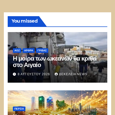
You missed
ΑΟΖ
ΑΡΘΡΑ
ΓΡΊΒΑΣ
Η μοίρα των ωκεανών θα κριθεί
στο Αιγαίο
8 ΑΥΓΟΎΣΤΟΥ 2026
ΔΕΚΈΛΕΙΑ NEWS
ΠΕΡΣΊΑ