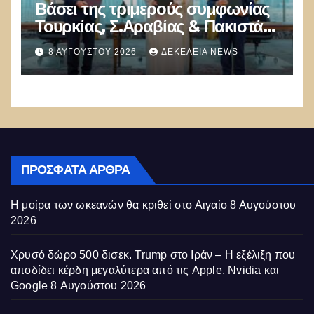
Βάσει της τριμερούς συμφωνίας
Τουρκίας, Σ.Αραβίας & Πακιστάν
θα πολεμήσουν Ριάντ και
8 ΑΥΓΟΎΣΤΟΥ 2026
ΔΕΚΈΛΕΙΑ NEWS
Ισλαμαμπάντ κατά της Ελλάδας!
ΠΡΌΣΦΑΤΑ ΆΡΘΡΑ
Η μοίρα των ωκεανών θα κριθεί στο Αιγαίο
8 Αυγούστου
2026
Χρυσό δώρο 500 δισεκ. Trump στο Ιράν – Η εξέλιξη που
αποδίδει κέρδη μεγαλύτερα από τις Apple, Nvidia και
Google
8 Αυγούστου 2026