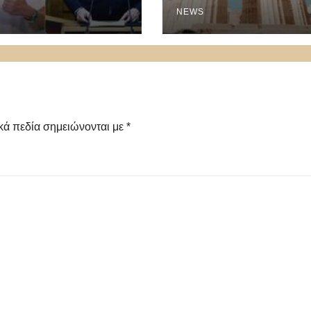
αμαντοπούλου και
NEWS
ιστοδουλάκης
διαψεύδουν
κά πεδία σημειώνονται με
*