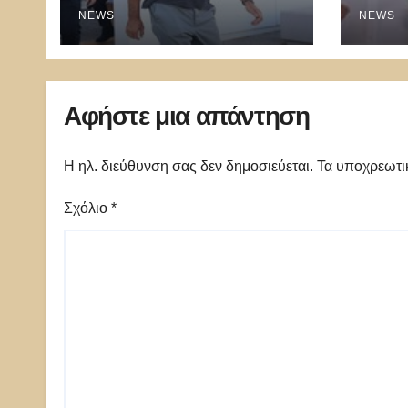
NEWS
Α.Δι
NEWS
Μ.Χρ
την 
Αφήστε μια απάντηση
Η ηλ. διεύθυνση σας δεν δημοσιεύεται.
Τα υποχρεωτι
Σχόλιο
*