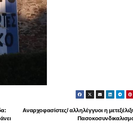
δα:
Αναρχοφασίστες/ αλληλέγγυοι η μετεξέλιξ
άνει
Πασοκοσυνδικαλισμ