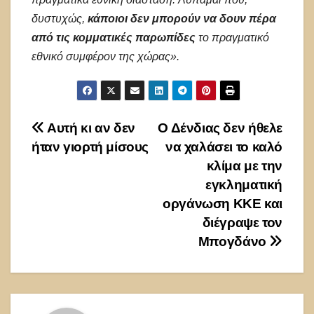
δυστυχώς,
κάποιοι δεν μπορούν να δουν πέρα
από τις κομματικές παρωπίδες
το πραγματικό
εθνικό συμφέρον της χώρας».
Πλοήγηση
Αυτή κι αν δεν
Ο Δένδιας δεν ήθελε
ήταν γιορτή μίσους
να χαλάσει το καλό
άρθρων
κλίμα με την
εγκληματική
οργάνωση ΚΚΕ και
διέγραψε τον
Μπογδάνο