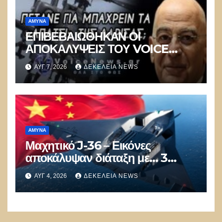
ΑΜΥΝΑ
ΕΠΙΒΕΒΑΙΩΘΗΚΑΝ ΟΙ
ΑΠΟΚΑΛΥΨΕΙΣ ΤΟΥ VOICE
NEWS ΓΙΑ ΤΗΝ ΑΠΟΣΤΟΛΗ
ΑΥΓ 7, 2026
ΔΕΚΈΛΕΙΑ NEWS
ΕΛΛΗΝΙΚΩΝ APACHE ΣΤΟΝ
ΚΟΛΠΟ
ΑΜΥΝΑ
Μαχητικό J-36 – Εικόνες
αποκάλυψαν διάταξη με… 3
κινητήρες και σόκαραν τους
ΑΥΓ 4, 2026
ΔΕΚΈΛΕΙΑ NEWS
αντιπάλους της Κίνας