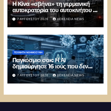
Η Κίνα «σβήνει» τη γερμανική
αυτοκρατορία του αυτοκινήτου –
100.000 απολύσεις, λουκέτα και
7 ΑΥΓΟΎΣΤΟΥ 2026
ΔΕΚΈΛΕΙΑ NEWS
πολιτικός πανικός
ΤΕΧΝΗΤΉ ΝΟΗΜΟΣΎΝΗ
Παγκόσμιο σοκ: Η ΑΙ
δημιούργησε 16 ιούς που δεν
υπάρχουν στη φύση –
7 ΑΥΓΟΎΣΤΟΥ 2026
ΔΕΚΈΛΕΙΑ NEWS
Συναγερμός: Ο εφιάλτης μόλις
άρχισε