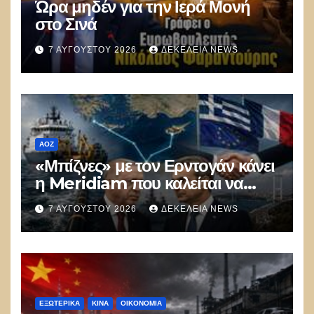
Ώρα μηδέν για την Ιερά Μονή
στο Σινά
7 ΑΥΓΟΎΣΤΟΥ 2026
ΔΕΚΈΛΕΙΑ NEWS
ΑΟΖ
«Μπίζνες» με τον Ερντογάν κάνει
η Meridiam που καλείται να
ξεμπλοκάρει το καλώδιο
7 ΑΥΓΟΎΣΤΟΥ 2026
ΔΕΚΈΛΕΙΑ NEWS
Ελλάδας–Κύπρου
ΕΞΩΤΕΡΙΚΑ
ΚΊΝΑ
ΟΙΚΟΝΟΜΙΑ