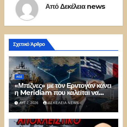
Από
Δεκέλεια news
Σχετικό Άρθρο
ΑΟΖ
«Μπίζνες» με τον Ερντογάν κάνει
η Meridiam που καλείται να
ξεμπλοκάρει το καλώδιο
ΑΥΓ 7, 2026
ΔΕΚΈΛΕΙΑ NEWS
Ελλάδας–Κύπρου