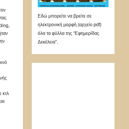
τον
Εδώ μπορείτε να βρείτε σε
τας
ηλεκτρονική μορφή (αρχείο pdf)
ding,
όλα τα φύλλα της “Εφημερίδας
ήταν
την
Δεκέλεια”.
οινό
ινής
ε κτλ
και