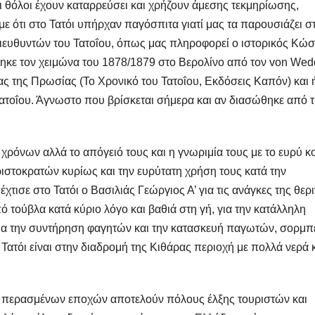
ι θόλοι έχουν καταρρεύσει και χρήζουν άμεσης τεκμηρίωσης,
ότι στο Τατόι υπήρχαν παγόσπιτα γιατί μας τα παρουσιάζει σ
ιευθυντών του Τατοΐου, όπως μας πληροφορεί ο ιστορικός Κώσ
κε τον χειμώνα του 1878/1879 στο Βερολίνο από τον von Wed
ς της Πρωσίας (Το Χρονικό του Τατοΐου, Εκδόσεις Καπόν) και 
Τατοΐου. Άγνωστο που βρίσκεται σήμερα και αν διασώθηκε από 
ρόνων αλλά το απόγειό τους και η γνωριμία τους με το ευρύ κ
αριστοκρατών κυρίως και την ευρύτατη χρήση τους κατά την
τισε στο Τατόι ο Βασιλιάς Γεώργιος Α’ για τις ανάγκες της θερ
πό τούβλα κατά κύριο λόγο και βαθιά στη γή, για την κατάλληλη
για την συντήρηση φαγητών και την κατασκευή παγωτών, σορμπ
 Τατόι είναι στην διαδρομή της Κιθάρας περιοχή με πολλά νερά 
ής περασμένων εποχών αποτελούν πόλους έλξης τουριστών και