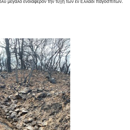
ολύ μεγάλο ενδιαφέρον την τύχη των εν Ελλάδι παγόσπιτων.