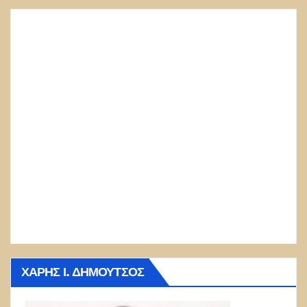
ΧΆΡΗΣ Ι. ΔΗΜΟΎΤΣΟΣ