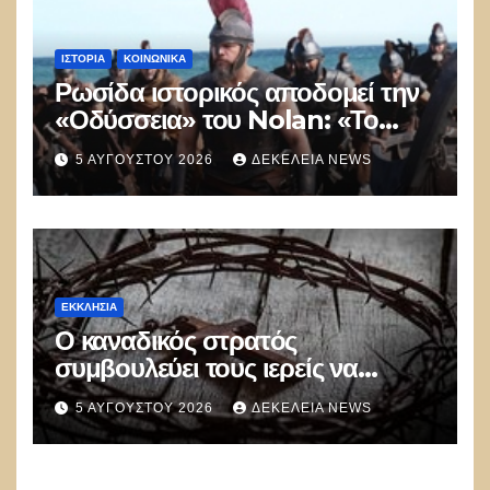
ΙΣΤΟΡΊΑ
ΚΟΙΝΩΝΙΚΑ
Ρωσίδα ιστορικός αποδομεί την
«Οδύσσεια» του Nolan: «Το
Hollywood δημιουργεί στρεβλή
5 ΑΥΓΟΎΣΤΟΥ 2026
ΔΕΚΈΛΕΙΑ NEWS
εικόνα για την Αρχαία Ελλάδα»
ΕΚΚΛΗΣΊΑ
Ο καναδικός στρατός
συμβουλεύει τους ιερείς να
αποφεύγουν τις προσευχές και
5 ΑΥΓΟΎΣΤΟΥ 2026
ΔΕΚΈΛΕΙΑ NEWS
τις αναφορές στον Θεό