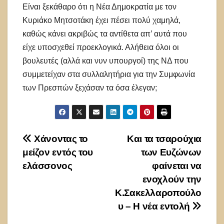
Είναι ξεκάθαρο ότι η Νέα Δημοκρατία με τον
Κυριάκο Μητσοτάκη έχει πέσει πολύ χαμηλά,
καθώς κάνει ακριβώς τα αντίθετα απ’ αυτά που
είχε υποσχεθεί προεκλογικά. Αλήθεια όλοι οι
βουλευτές (αλλά και νυν υπουργοί) της ΝΔ που
συμμετείχαν στα συλλαλητήρια για την Συμφωνία
των Πρεσπών ξεχάσαν τα όσα έλεγαν;
Πλοήγηση
Χάνοντας το
Και τα τσαρούχια
μείζον εντός του
των Ευζώνων
άρθρων
ελάσσονος
φαίνεται να
ενοχλούν την
Κ.Σακελλαροπούλο
υ – Η νέα εντολή