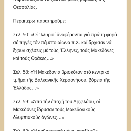
Θεσσαλίας.
Περαιτέρω παρατηροῦμε:
Σελ. 50: «Οἱ Ἰλλυριοί ἀναφέρονται γιά πρώτη φορά
σέ πηγές τόν πέμπτο αἰῶνα π.Χ. καί ἄρχισαν νά
ἔχουν σχέσεις μέ τούς Ἕλληνες, τούς Μακεδόνες
καί τούς Θρᾶκες…»
Σελ. 58: «Ἡ Μακεδονία βρισκόταν στό κεντρικό
τμῆμα τῆς Βαλκανικῆς Χερσονήσου, βόρεια τῆς
Ἑλλάδος…»
Σελ. 59: «Ἀπό τήν ἐποχή τοῦ Ἀρχελάου, οἱ
Μακεδόνες ἵδρυσαν τούς Μακεδονικούς
ὀλυμπιακούς ἀγῶνες…»