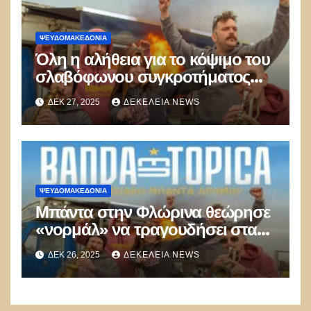
ΨΕΥΔΟΜΑΚΕΔΟΝΊΑ
Όλη η αλήθεια για το κόψιμο του
σλαβόφωνου συγκροτήματος
στη Φλώρινα!
ΔΕΚ 27, 2025
ΔΕΚΈΛΕΙΑ NEWS
ΨΕΥΔΟΜΑΚΕΔΟΝΊΑ
Μπάντα στην Φλώρινα θεώρησε
«νορμάλ» να τραγουδήσει στα…
σλαβικά!
ΔΕΚ 26, 2025
ΔΕΚΈΛΕΙΑ NEWS