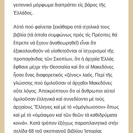
γειτονικό μόρφωμα διαπράττει εἰς βάρος τῆς
Ἑλλάδος.
Αὐτό πού φαίνεται ξεκάθαρα στά σχολικά τους
βιβλία (τά ὁποῖα συμφώνως πρός τίς Πρέσπες θά
ἔπρεπε νά ἔχουν ἀναθεωρηθεῖ) εἶναι ὅτι
ἐξακολουθοῦν νά υἱοθετοῦνται οἱ ἰσχυρισμοί τῆς
προπαγάνδας τῶν Σκοπίων, ὅτι ἡ ἀρχαία Ἑλλάς
ἔφθανε μέχρι τήν Θεσσαλία καί ὅτι οἱ Μακεδόνες
ἦσαν ἕνας διαφορετικός «ξένος» λαός. Περί τῆς
γλώσσης πού ὁμιλοῦσαν οἱ ἀρχαῖοι Μακεδόνες
οὔτε λόγος. Ἀποκρύπτουν ὅτι οἱ ἄνθρωποι αὐτοί
ὁμιλοῦσαν ἑλληνικά καί συνεδέοντο μέ τούς
ἀρχαίους Ἕλληνες καί μέ τό «ὁμόγλωσσον» ὅπως
καί μέ τό «ὁμόαιμον καί τῶν θεῶν τά καθιδρύματα
κοινά». Κατά τρόπον ἐξόχως παραπλανητικό στήν
σελίδα 68 τοῦ σκοπιανοῦ βιβλίου Ἱστορίας