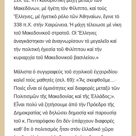
Σελ. 62: «Ἡ καθοριστική μάχη μεταξύ τῶν
Μακεδόνων, μέ ἡγέτη τόν Φίλιππο, καί τούς
Ἕλληνες, μέ ἡγετικό ρόλο τῶν Ἀθηναίων, ἔγινε τό
338 π.Χ. στήν Χαιρώνεια. Ἡ μάχη τέλειωσε μέ νίκη
τοῦ Μακεδονικοῦ στρατοῦ. Οἱ Ἕλληνες
ἀναγκάστηκαν νά ἀναγνωρίσουν τό μεγαλεῖο καί
τήν πολιτική ἡγεσία τοῦ Φιλίππου καί τήν
κυριαρχία τοῦ Μακεδονικοῦ βασιλείου.»
Μάλιστα ὁ συγγραφεύς τοῦ σχολικοῦ ἐγχειριδίου
καλεῖ τούς μαθητές (σελ. 69): «Ἄς σκεφθοῦμε…·
Ποιές εἶναι οἱ ὁμοιότητες καί διαφορές μεταξύ τῶν
Πολιτισμῶν τῆς Μακεδονίας καί τῆς Ἑλλάδος;».
Εἶναι πολύ νά ζητήσουμε ἀπό τήν Πρόεδρο τῆς
Δημοκρατίας νά δηλώσει δημοσίᾳ καί παρουσίᾳ
τοῦ κ. Πενταρόφσκι ὅτι δέν ὑπάρχουν διαφορές
καθ’ ὅτι ὁ πολιτισμός ἦταν στόν ἑλλαδικό χῶρο