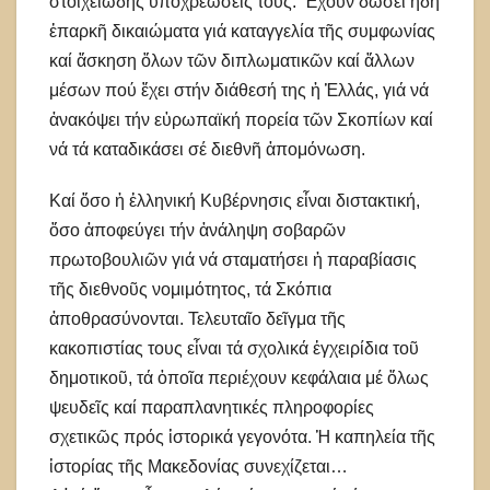
στοιχειώδης ὑποχρεώσεις τους. Ἔχουν δώσει ἤδη
ἐπαρκῆ δικαιώματα γιά καταγγελία τῆς συμφωνίας
καί ἄσκηση ὅλων τῶν διπλωματικῶν καί ἄλλων
μέσων πού ἔχει στήν διάθεσή της ἡ Ἑλλάς, γιά νά
ἀνακόψει τήν εὐρωπαϊκή πορεία τῶν Σκοπίων καί
νά τά καταδικάσει σέ διεθνῆ ἀπομόνωση.
Καί ὅσο ἡ ἑλληνική Κυβέρνησις εἶναι διστακτική,
ὅσο ἀποφεύγει τήν ἀνάληψη σοβαρῶν
πρωτοβουλιῶν γιά νά σταματήσει ἡ παραβίασις
τῆς διεθνοῦς νομιμότητος, τά Σκόπια
ἀποθρασύνονται. Τελευταῖο δεῖγμα τῆς
κακοπιστίας τους εἶναι τά σχολικά ἐγχειρίδια τοῦ
δημοτικοῦ, τά ὁποῖα περιέχουν κεφάλαια μέ ὅλως
ψευδεῖς καί παραπλανητικές πληροφορίες
σχετικῶς πρός ἱστορικά γεγονότα. Ἡ καπηλεία τῆς
ἱστορίας τῆς Μακεδονίας συνεχίζεται…