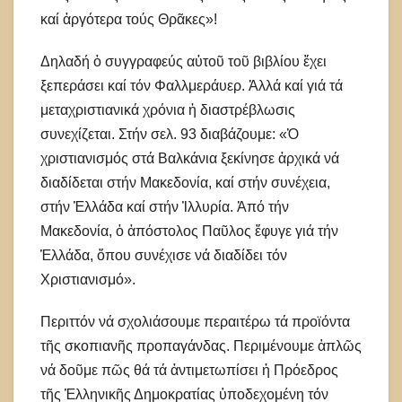
καί ἀργότερα τούς Θρᾶκες»!
Δηλαδή ὁ συγγραφεύς αὐτοῦ τοῦ βιβλίου ἔχει
ξεπεράσει καί τόν Φαλλμεράυερ. Ἀλλά καί γιά τά
μεταχριστιανικά χρόνια ἡ διαστρέβλωσις
συνεχίζεται. Στήν σελ. 93 διαβάζουμε: «Ὁ
χριστιανισμός στά Βαλκάνια ξεκίνησε ἀρχικά νά
διαδίδεται στήν Μακεδονία, καί στήν συνέχεια,
στήν Ἑλλάδα καί στήν Ἰλλυρία. Ἀπό τήν
Μακεδονία, ὁ ἀπόστολος Παῦλος ἔφυγε γιά τήν
Ἑλλάδα, ὅπου συνέχισε νά διαδίδει τόν
Χριστιανισμό».
Περιττόν νά σχολιάσουμε περαιτέρω τά προϊόντα
τῆς σκοπιανῆς προπαγάνδας. Περιμένουμε ἁπλῶς
νά δοῦμε πῶς θά τά ἀντιμετωπίσει ἡ Πρόεδρος
τῆς Ἑλληνικῆς Δημοκρατίας ὑποδεχομένη τόν