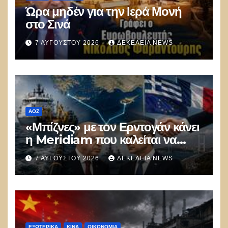
Ώρα μηδέν για την Ιερά Μονή
στο Σινά
7 ΑΥΓΟΎΣΤΟΥ 2026
ΔΕΚΈΛΕΙΑ NEWS
ΑΟΖ
«Μπίζνες» με τον Ερντογάν κάνει
η Meridiam που καλείται να
ξεμπλοκάρει το καλώδιο
7 ΑΥΓΟΎΣΤΟΥ 2026
ΔΕΚΈΛΕΙΑ NEWS
Ελλάδας–Κύπρου
ΕΞΩΤΕΡΙΚΑ
ΚΊΝΑ
ΟΙΚΟΝΟΜΙΑ