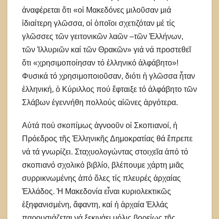
ἀναφέρεται ὅτι «οἱ Μακεδόνες μιλοῦσαν μιά
ἰδιαίτερη γλῶσσα, οἱ ὁποῖοι σχετιζόταν μέ τίς
γλῶσσες τῶν γειτονικῶν λαῶν –τῶν Ἑλλήνων,
τῶν Ἰλλυριῶν καί τῶν Θρακῶν» γιά νά προστεθεῖ
ὅτι «χρησιμοποίησαν τό ἑλληνικό ἀλφάβητο»!
Φυσικά τό χρησιμοποιοῦσαν, διότι ἡ γλῶσσα ἦταν
ἑλληνική, ὁ Κύριλλος πού ἔφταιξε τό ἀλφάβητο τῶν
Σλάβων ἐγεννήθη πολλούς αἰῶνες ἀργότερα.
Αὐτά πού σκοπίμως ἀγνοοῦν οἱ Σκοπιανοί, ἡ
Πρόεδρος τῆς Ἑλληνικῆς Δημοκρατίας θά ἔπρεπε
νά τά γνωρίζει. Σταχυολογώντας στοιχεῖα ἀπό τό
σκοπιανό σχολικό βιβλίο, βλέπουμε χάρτη μιᾶς
συρρικνωμένης ἀπό ὅλες τίς πλευρές ἀρχαίας
Ἑλλάδος. Ἡ Μακεδονία εἶναι κυριολεκτικῶς
ἐξηφανισμένη, ἄφαντη, καί ἡ ἀρχαία Ἑλλάς
παρουσιάζεται νά ξεκινάει μόλις βορείως τῆς