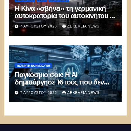
Η Κίνα «σβήνει» τη γερμανική
αυτοκρατορία του αυτοκινήτου –
100.000 απολύσεις, λουκέτα και
7 ΑΥΓΟΎΣΤΟΥ 2026
ΔΕΚΈΛΕΙΑ NEWS
πολιτικός πανικός
ΤΕΧΝΗΤΉ ΝΟΗΜΟΣΎΝΗ
Παγκόσμιο σοκ: Η ΑΙ
δημιούργησε 16 ιούς που δεν
υπάρχουν στη φύση –
7 ΑΥΓΟΎΣΤΟΥ 2026
ΔΕΚΈΛΕΙΑ NEWS
Συναγερμός: Ο εφιάλτης μόλις
άρχισε