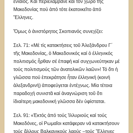
ἑνιαῖος. Καί περιελάμβανε καί τόν χῶρο τῆς
Μακεδονίας πού ἀπό τότε ἐκατοικεῖτο ἀπό
Ἕλληνες.
Ὅμως ὁ ἀνιστόρητος Σκοπιανός συνεχίζει:
Σελ. 71: «Μέ τίς κατακτήσεις τοῦ Ἀλεξάνδρου Γ΄
τῆς Μακεδονίας, ὁ Μακεδονικός καί ὁ ἑλληνικός
πολιτισμός ἦρθαν σέ ἐπαφή καί συγχωνεύτηκαν μέ
τούς πολιτισμούς τῶν ἀνατολικῶν λαῶν»! Τό ὅτι ἡ
γλῶσσα πού ἐπεκράτησε ἦταν ἑλληνική (κοινή
ἀλεξανδρινή) ἀποφεύγεται ἐντέχνως. Μία τέτοια
παραδοχή συνιστᾶ καί ἀναγνώριση τοῦ ὅτι
ἰδιαίτερη μακεδονική γλῶσσα δέν ὑφίσταται.
Σελ. 91: «Ἐκτός ἀπό τούς Ἰλλυριούς καί τούς
Μακεδόνες, οἱ Ρωμαῖοι κατάφεραν νά κατακτήσουν
τούς ἄλλους Βαλκανικούς λαούς –τούς Ἕλληνες