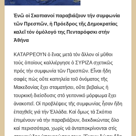
Ἐνῶ οἱ Σκοπιανοί παραβιάζουν τήν συμφωνία
τῶν Πρεσπῶν, ἡ Πρόεδρος τῆς Δημοκρατίας
καλεῖ τόν ὁμόλογό της Πενταρόφσκι στήν
Ἀθήνα
ΚΑΤΑΡΡΕΟΥΝ ὁ ἕνας μετά τόν ἄλλον οἱ μῦθοι
τούς ὁποίους καλλιέργησε ὁ ΣΥΡΙΖΑ σχετικῶς
πρός τήν συμφωνία τῶν Πρεσπῶν. Εἶναι ἤδη
σαφές πώς οὔτε καπηλεία τοῦ ὀνόματος τῆς
Μακεδονίας ἔχει σταματήσει, οὔτε βεβαίως ἡ
τουρκική διείσδυσις στό γειτονικό μόρφωμα ἔχει
ἀνακοπεῖ. Οἱ προβλέψεις τῆς συμφωνίας ἦσαν ἤδη
ἐπαχθεῖς γιά τήν Ἑλλάδα. Καί ὅμως τά Σκόπια
ἐπιμένουν νά τήν παραβιάζουν, διεκδικώντας ὅλο
καί περισσότερα, χωρίς νά ἀνταποκρίνονται στίς