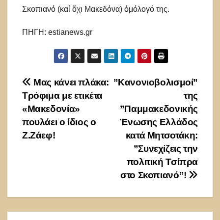
Σκοπιανό (καί ὄχι Μακεδόνα) ὁμόλογό της.
ΠΗΓΗ: estianews.gr
Πλοήγηση
Μας κάνει πλάκα:
”Κανονιοβολισμοί”
Τρόφιμα με ετικέτα
της
άρθρων
«Μακεδονία»
”Παμμακεδονικής
πουλάει ο ίδιος ο
Ένωσης Ελλάδος
Ζ.Ζάεφ!
κατά Μητσοτάκη:
”Συνεχίζεις την
πολιτική Τσίπρα
στο Σκοπιανό”!