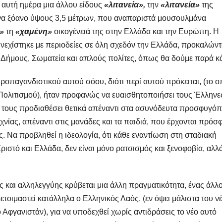
α αυτή ημέρα μια άλλου είδους
«λιτανεία»,
την
«λιτανεία»
της
 ένα ξόανο ύψους 3,5 μέτρων, που αναπαριστά μουσουλμάνα
»
τη
«χαμένη»
οικογένειά της στην Ελλάδα και την Ευρώπη. Η
συνεχίστηκε με περιοδείες σε όλη σχεδόν την Ελλάδα, προκαλών
 Δήμους, Σωματεία και απλούς πολίτες, όπως θα δούμε παρά κ
ροπαγανδιστικού αυτού σόου, διότι περί αυτού πρόκειται, (το ο
 Πολιτισμού), ήταν προφανώς να ευαισθητοποιήσει τους Έλληνε
α τους προδιαθέσει θετικά απέναντι στα ασυνόδευτα προσφυγό
ίας, απέναντι στις μανάδες και τα παιδιά, που έρχονται πρόσ
. Να προβληθεί η ιδεολογία, ότι κάθε εναντίωση στη σταδιακή
ριστό και Ελλάδα, δεν είναι μόνο ρατσισμός και ξενοφοβία, αλλά
ς και αλληλεγγύης κρύβεται μια άλλη πραγματικότητα, ένας άλλ
τοιμαστεί κατάλληλα ο Ελληνικός Λαός, (εν όψει μάλιστα του ν
Αφγανιστάν), για να υποδεχθεί χωρίς αντιδράσεις το νέο αυτό