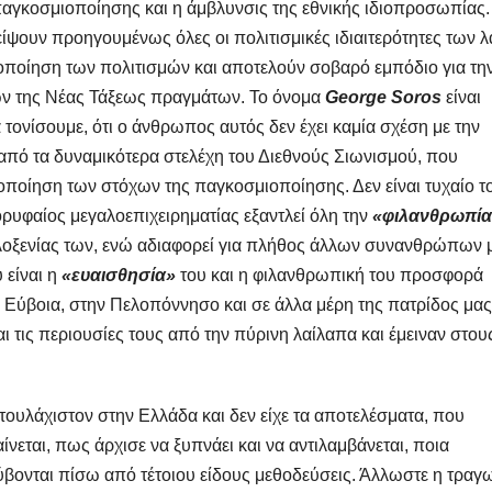
αγκοσμιοποίησης και η άμβλυνσις της εθνικής ιδιοπροσωπίας. 
είψουν προηγουμένως όλες οι πολιτισμικές ιδιαιτερότητες των 
νοποίηση των πολιτισμών και αποτελούν σοβαρό εμπόδιο για τη
ν της Νέας Τάξεως πραγμάτων. Το όνομα
George Soros
είναι
τονίσουμε, ότι ο άνθρωπος αυτός δεν έχει καμία σχέση με την
 από τα δυναμικότερα στελέχη του Διεθνούς Σιωνισμού, που
οποίηση των στόχων της παγκοσμιοποίησης. Δεν είναι τυχαίο τ
ορυφαίος μεγαλοεπιχειρηματίας εξαντλεί όλη την
«φιλανθρωπία
οξενίας των, ενώ αδιαφορεί για πλήθος άλλων συνανθρώπων 
 είναι η
«ευαισθησία»
του και η φιλανθρωπική του προσφορά
Εύβοια, στην Πελοπόννησο και σε άλλα μέρη της πατρίδος μας,
αι τις περιουσίες τους από την πύρινη λαίλαπα και έμειναν στου
 τουλάχιστον στην Ελλάδα και δεν είχε τα αποτελέσματα, που
νεται, πως άρχισε να ξυπνάει και να αντιλαμβάνεται, ποια
ύβονται πίσω από τέτοιου είδους μεθοδεύσεις. Άλλωστε η τραγ