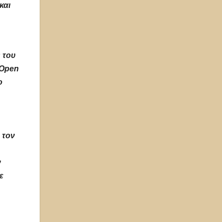
και
 του
 Open
ο
 τον
ν
ε