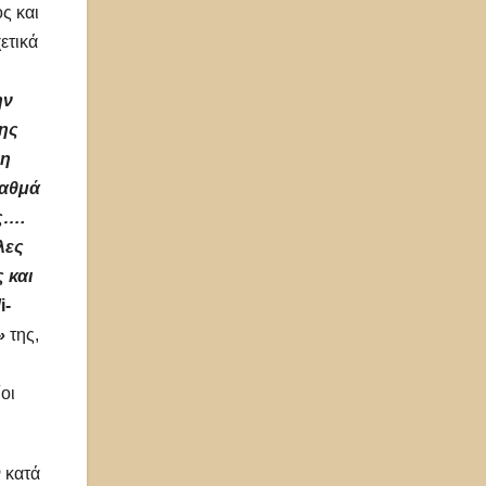
ς και
ετικά
ην
της
ση
ταθμά
ς….
λες
 και
i-
»
της,
οι
 κατά