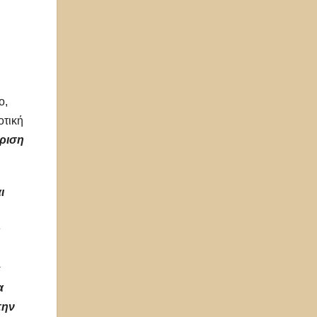
ο,
οτική
κριση
ι
ς
ε
α
την