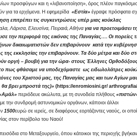
ινίων προσφύγων και η «λιβανοποίηση», όρος πλέον παγκόσμιο
ν για τα ερχόμενα. Η εφημερίδα
«Εστία»
έγραψε πρόσφατα σχ
ηση επιτρέπει τις συγκεντρώσεις υπέρ μιας κούκλας
καλα, Λάρισα, Ελευσίνα, Πειραιά, Αθήνα
για να προετοιμάσει τ
ε την περιφορά της εικόνας της Παναγίας…. Οι πορείες 
ήνων δικαιωματιστών δεν επιβαρύνουν κατά την κυβέρνη
ες της εκκλησίας την επιβαρύνουν. Τα δύο μέτρα και δύο σ
ούν οργή – βουβή για την ώρα- στους Έλληνες Ορθοδόξου
ς! (το πως φθάσαμε να υποδεχόμαστε ως ειδωλολάτρες κούκ
όνες του Χριστού μας, της Παναγίας μας και των Αγίων μας
 θα βρει μπροστά της)»
(https://enromiosini.gr/ arthrografia/
«Αμάλ»
περιόδευε ακώλυτα, με τη συνοδεία πλήθους
«πιστών
 με την συνδρομή αστυνομικών οργάνων, κάποιοι άλλοι
ων
1500
ευρώ σε ιερείς, σε διαφόρους εορτάζοντες ναούς, οι οποί
γίας στον περίβολο του Ναού!
εισόδια στο Μεταξουργείο, όπου κάτοικοι της περιοχής βγήκαν