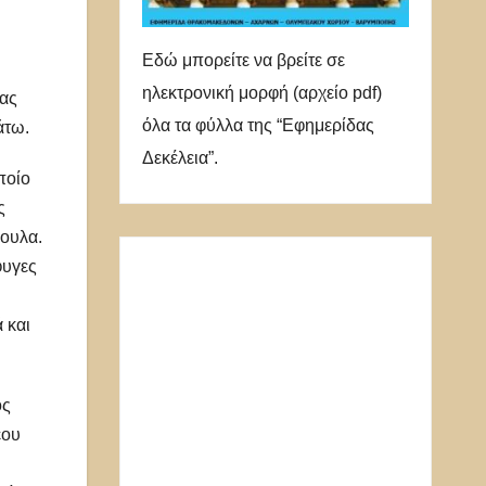
Εδώ μπορείτε να βρείτε σε
ηλεκτρονική μορφή (αρχείο pdf)
τας
όλα τα φύλλα της “Εφημερίδας
άτω.
Δεκέλεια”.
ποίο
ς
πουλα.
φυγες
 και
ος
έου