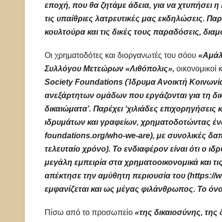
εποχή, που θα ζητάμε άδεια, για να χτυπήσει η
τις υπαίθριες λατρευτικές μας εκδηλώσεις. Πα
κουλτούρα και τις δικές τους παραδόσεις, δια
Οι χρηματοδότες και διοργανωτές του σόου
«Αμά
Συλλόγου Μετεώρων
«Λιθόπολις»,
οικονομικοί 
Society Foundations (Ίδρυμα Ανοικτή Κοινωνία
ανεξάρτητων ομάδων που εργάζονται για τη δι
δικαιώματα’. Παρέχει ‘χιλιάδες επιχορηγήσεις
ιδρυμάτων και γραφείων, χρηματοδοτώντας ένα
foundations.org/who-we-are), με συνολικές δα
τελευταίο χρόνο). Το ενδιαφέρον είναι ότι ο ι
μεγάλη εμπειρία στα χρηματοοικονομικά και τι
απέκτησε την αμύθητη περιουσία του (
https://
εμφανίζεται και ως μέγας φιλάνθρωπος. Το όν
Πίσω από το προσωπείο
«της δικαιοσύνης, τη