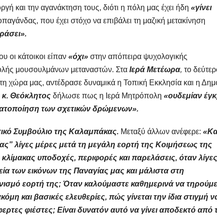
ργή και την αγανάκτηση τους, διότι η πόλη μας έχει ήδη
«γίνει
παγάνδας, που έχει στόχο να επιβάλει τη μαζική μετακίνηση
ράσει».
υ οι κάτοικοι είπαν
«όχι»
στην απόπειρα ψυχολογικής
ισβολής μουσουλμάνων μεταναστών. Στα
Ιερά Μετέωρα
,
το δεύτερ
τη χώρα μας, αντέδρασε δυναμικά η Τοπική Εκκλησία και η Δημ
ν
κ. Θεόκλητος
δήλωσε πως η Ιερά Μητρόπολη
«ουδεμίαν έγ
αγματοποίηση των σχετικών δρώμενων».
ικό Συμβούλιο της Καλαμπάκας.
Μεταξύ άλλων ανέφερε:
«Κα
ας” λίγες μέρες μετά τη μεγάλη εορτή της Κοιμήσεως της
 κλίμακας υποδοχές, περιφορές και παρελάσεις, όταν λίγε
ία των εικόνων της Παναγίας μας και μάλιστα στη
ηνισμό εορτή της; Όταν καλούμαστε καθημερινά να τηρούμ
μη και βασικές ελευθερίες, πώς γίνεται την ίδια στιγμή ν
φερτες φιέστες; Είναι δυνατόν αυτό να γίνει αποδεκτό από 