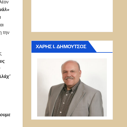
λέον
μάλ»
ά
αι
η την
ΧΆΡΗΣ Ι. ΔΗΜΟΎΤΣΟΣ
ς
ους
α
λλάχ’
ύουμε