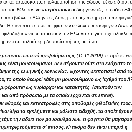
ακά και απρόσκοπτα η ισλαμοποίηση της χώρας, μέχρις ότου π
νυμα που θέλησαν να
«περάσουν»
οι διοργανωτές του σόου
«Α
τα, που βιώνει ο Ελληνικός Λαός με τα μέχρι σήμερα προσφυγικ
δα. Η συντριπτική πλειοψηφία των εν λόγω προσφύγων δεν είν
υ φιλοδοξούν να μετατρέψουν την Ελλάδα και γιατί όχι, ολόκληρ
μάνει σε παλαιότερη δημοσίευσή μας με τίτλο:
 μεταναστευτικού προβλήματος», (11.11.2019),
οι πρόσφυγε
ους είναι μουσουλμάνοι, δεν σέβονται ούτε στο ελάχιστο τ
 έθιμα της ελληνικής κοινωνίας. Έχοντας διαποτιστεί από τ
ίου, το οποίο θεωρεί κάθε μη μουσουλμάνο ως ‘εχθρό του Α
ιφέρονται ως κυρίαρχοι και κατακτητές. Απαιτούν την
και από πρόσωπα με τα οποία έρχονται σε επαφή.
ν φθορές και καταστροφές στις υποδομές φιλοξενίας τους,
ίναι λίγα τα εγκλήματα και μάλιστα ειδεχθή, τα οποία έχουν
ζητάμε την άδεια των μουσουλμάνων, τι φαγητό θα μαγειρε
συμπεριφερόμαστε σ’ αυτούς. Κι ακόμα δεν είναι μακριά η