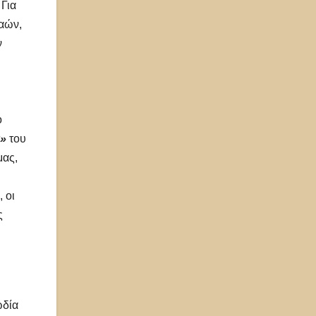
Για
λαών,
ν
ο
»
του
μας,
 οι
ς
ωδία