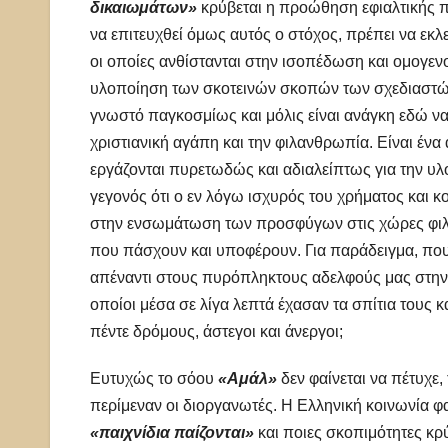
δικαιωμάτων»
κρύβεται η προώθηση εφιαλτικής π
να επιτευχθεί όμως αυτός ο στόχος, πρέπει να εκλ
οι οποίες ανθίστανται στην ισοπέδωση και ομογε
υλοποίηση των σκοτεινών σκοπών των σχεδιαστώ
γνωστό παγκοσμίως και μόλις είναι ανάγκη εδώ να 
χριστιανική αγάπη και την φιλανθρωπία. Είναι ένα
εργάζονται πυρετωδώς και αδιαλείπτως για την υλ
γεγονός ότι ο εν λόγω ισχυρός του χρήματος και κ
στην ενσωμάτωση των προσφύγων στις χώρες φιλ
που πάσχουν και υποφέρουν. Για παράδειγμα, που
απέναντι στους πυρόπληκτους αδελφούς μας στην 
οποίοι μέσα σε λίγα λεπτά έχασαν τα σπίτια τους κ
πέντε δρόμους, άστεγοι και άνεργοι;
Ευτυχώς το σόου
«Αμάλ»
δεν φαίνεται να πέτυχε,
περίμεναν οι διοργανωτές. Η Ελληνική κοινωνία φαί
«παιχνίδια παίζονται»
και ποιες σκοπιμότητες κρ