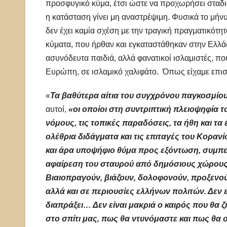
προσφυγικό κύμα, έτσι ώστε να προχωρήσει σταδι
η κατάσταση γίνει μη αναστρέψιμη. Φυσικά το μή
δεν έχει καμία σχέση με την τραγική πραγματικότη
κύματα, που ήρθαν και εγκαταστάθηκαν στην Ελλά
ασυνόδευτα παιδιά, αλλά φανατικοί ισλαμιστές, πο
Ευρώπη, σε ισλαμικό χαλιφάτο. Όπως είχαμε επιση
«
Τα βαθύτερα αίτια του συγχρόνου παγκοσμίου
αυτοί,
«οι οποίοι στη συντριπτική πλειοψηφία τ
νόμους, τις τοπικές παραδόσεις, τα ήθη και τα
ολέθρια διδάγματα και τις επιταγές του Κοραν
και άρα υποψήφιο θύμα προς εξόντωση, συμπερ
αφαίρεση του σταυρού από δημόσιους χώρους 
Βιαιοπραγούν, βιάζουν, δολοφονούν, προξενού
αλλά και σε περιουσίες ελλήνων πολιτών. Δεν ε
διαπράξει… Δεν είναι μακριά ο καιρός που θα 
στο σπίτι μας, πως θα ντυνόμαστε και πως θα 