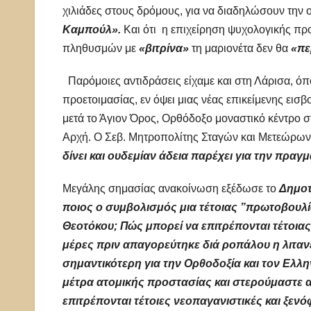
χιλιάδες στους δρόμους, για να διαδηλώσουν την ο
Καμπούλ».
Και ότι η επιχείρηση ψυχολογικής προ
πληθυσμών με
«βιτρίνα»
τη μαριονέτα δεν θα
«πε
Παρόμοιες αντιδράσεις είχαμε και στη Λάρισα, όπο
προετοιμασίας, εν όψει μιας νέας επικείμενης ε
μετά το Άγιον Όρος, Ορθόδοξο μοναστικό κέντρο σ
Αρχή. Ο Σεβ. Μητροπολίτης Σταγών και Μετεώρω
δίνει και ουδεμίαν άδεια παρέχει για την πρ
Μεγάλης σημασίας ανακοίνωση εξέδωσε το
Δημοτ
ποιος ο συμβολισμός μια τέτοιας ”πρωτοβουλί
Θεοτόκου; Πώς μπορεί να επιτρέπονται τέτοιας
μέρες πριν απαγορεύτηκε διά ροπάλου η λιτανε
σημαντικότερη για την Ορθοδοξία και τον Ελλ
μέτρα ατομικής προστασίας και στερούμαστε ακό
επιτρέπονται τέτοιες νεοπαγανιστικές και ξενό