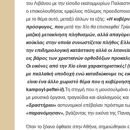
του Λιβάνου με την είσοδο εκατομμυρίων Παλαιστ
ο επακολουθήσας εμφύλιος πόλεμος προειδοποιού
με το θέμα αυτό, μεταξύ άλλων τα εξής:
«
Η κυβέρν
πρόσφυγος, που
μετά την Χίο θα επισκεφθεί Τρί
μαζική μετακίνηση πληθυσμών, αλλά απαγόρευσ
κούκλας στην οποία συνωστίζεται πλήθος Ελλ
την επιδημιολογική κατάσταση αλλά οι λιτανεί
εις βάρος των χριστιανών ορθοδόξων προκαλ
Οι εικόνες από την Χίο είναι χαρακτηριστικέ
με παλλαϊκή υποδοχή ενώ καταδιώκουμε τις εικ
είναι ένα άλλο χωριστό θέμα που η κυβέρνηση
kampoyl-peftei-i/).
Τη στιγμή που η μουσουλμάνα
με μουσικά όργανα, τραγούδια και αλαλαγμούς και
«δραστήριοι»
αστυνομικοί επέβαλαν πρόστιμα τ
«παρανόμησαν»,
βγάζοντας την εικόνα της Πανα
Όταν το ξόανο έφθασε στην Αθήνα, σημειώθηκαν επ