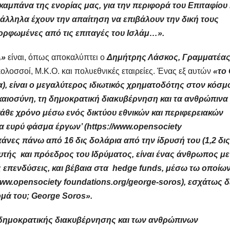
 καμπάνα της ενορίας μας, για την περιφορά του Επιταφίου 
ράλληλα έχουν την απαίτηση να επιβάλουν την δική τους
μορφωμένες από τις επιταγές του Ισλάμ…».
λ»
είναι, όπως αποκαλύπτει ο
Δημήτρης Λάσκος,
Γραμματέας
κολοσσοί, Μ.Κ.Ο. και πολυεθνικές εταιρείες. Ένας εξ αυτών
«το
), είναι ο μεγαλύτερος ιδιωτικός χρηματοδότης στον κόσμ
καιοσύνη, τη δημοκρατική διακυβέρνηση και τα ανθρώπινα
 κάθε χρόνο μέσω ενός δικτύου εθνικών και περιφερειακών
 ευρύ φάσμα έργων’ (https://www.opensociety
πάνες πάνω από 16 δις δολάρια από την ίδρυσή του (1,2 δις
δρυτής και πρόεδρος του Ιδρύματος, είναι ένας άνθρωπος με
ς επενδύσεις, και βέβαια στα hedge funds, μέσω τω οποίω
www.opensociety foundations.org/george-soros
), εσχάτως δ
ομά του; George Soros».
ς δημοκρατικής διακυβέρνησης και των ανθρώπινων