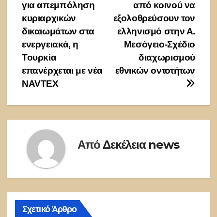
άρθρων
για απεμπόληση
από κοινού να
κυριαρχικών
εξολοθρεύσουν τον
δικαιωμάτων στα
ελληνισμό στην Α.
ενεργειακά, η
Μεσόγειο-Σχέδιο
Τουρκία
διαχωρισμού
επανέρχεται με νέα
εθνικών οντοτήτων
NAVTEX
Από
Δεκέλεια news
Σχετικό Άρθρο