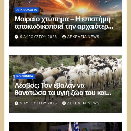
ΑΡΧΑΙΟΛΟΓΊΑ
Μοιραίο χτύπημα – Η επιστήμη
αποκωδικοποιεί την αρχαιότερη
μαζική δολοφονία στην Ιστορία
9 ΑΥΓΟΎΣΤΟΥ 2026
ΔΕΚΈΛΕΙΑ NEWS
ΚΟΙΝΩΝΙΚΑ
Λέσβος: Τον έβαλαν να
θανατώσει τα υγιή ζώα του και
πέθανε από την στενοχώρια του!
9 ΑΥΓΟΎΣΤΟΥ 2026
ΔΕΚΈΛΕΙΑ NEWS