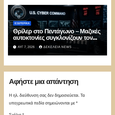
ΕΞΩΤΕΡΙΚΑ
Θρίλερ στο Πεντάγωνο – Μαζικές
αυτοκτονίες συγκλονίζουν τον
μυστικό στρατό
ΑΥΓ 7, 2026
ΔΕΚΈΛΕΙΑ NEWS
κυβερνοπολέμου των ΗΠΑ
Αφήστε μια απάντηση
Η ηλ. διεύθυνση σας δεν δημοσιεύεται.
Τα
υποχρεωτικά πεδία σημειώνονται με
*
Σχόλιο
*