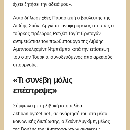
έχετε ζητήσει την άδειά μου».
Αυτό δήλωσε χθες Παρασκευή ο βουλευτής της
Λιβύης Σαάντ Αμγκίμπ, αναφερόμενος στο πώς ο
τούρκος πρόεδρος Ρετζέπ Ταγίπ Ερντογάν
αντιμετώπισε τον πρωθυπουργό της Λιβύης
Αμπντουλχαμίντ Ντμπεϊμπά κατά την επίσκεψή
του στην Τουρκία, συνοδευόμενος από αρκετούς
υπουργούς.
«Τι συνέβη μόλις
επέστρεψε;»
Σύμφωνα με τη λιβυκή ιστοσελίδα
akhbarlibya24.net , σε ανάρτησή του στα μέσα
κοινωνικής δικτύωσης, ο Σαάντ Αμγκίμπ, μέλος
της Βουλής των Αντιπροσώπων αναφέρει: