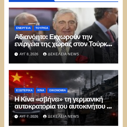
ΕΝΈΡΓΕΙΑ
ΤΟΥΡΚΊΑ
Αδιανόητο: Εκχωρούν την
ενέργεια της χώρας στον Τούρκο
επιχειρηματία Ράχμι Κοτς –
ΑΥΓ 8, 2026
ΔΕΚΈΛΕΙΑ NEWS
«Παίρνει» όλη την Κρήτη!
ΕΞΩΤΕΡΙΚΑ
ΚΊΝΑ
ΟΙΚΟΝΟΜΙΑ
Η Κίνα «σβήνει» τη γερμανική
αυτοκρατορία του αυτοκινήτου –
100.000 απολύσεις, λουκέτα και
ΑΥΓ 7, 2026
ΔΕΚΈΛΕΙΑ NEWS
πολιτικός πανικός