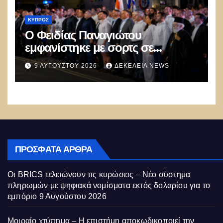
ΚΎΠΡΟΣ
Ο Φειδίας Παναγιώτου
εμφανίστηκε με σορτς σε
εκδήλωση μνήμης για τους Ισαάκ
9 ΑΥΓΟΎΣΤΟΥ 2026
ΔΕΚΈΛΕΙΑ NEWS
– Σολωμού και προκάλεσε
αντιδράσεις
ΠΡΌΣΦΑΤΑ ΆΡΘΡΑ
Οι BRICS τελειώνουν τις κυρώσεις – Νέο σύστημα
πληρωμών με ψηφιακά νομίσματα εκτός δολαρίου για το
εμπόριο
9 Αυγούστου 2026
Μοιραίο χτύπημα – Η επιστήμη αποκωδικοποιεί την