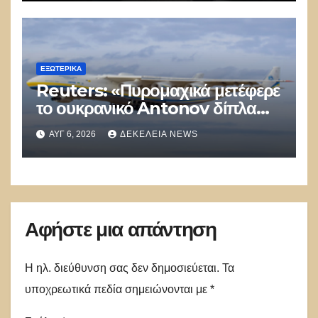
ΕΞΩΤΕΡΙΚΑ
Reuters: «Πυρομαχικά μετέφερε
το ουκρανικό Antonov δίπλα
στο οποίο βρέθηκε το drone στη
ΑΥΓ 6, 2026
ΔΕΚΈΛΕΙΑ NEWS
Λειψία»
Αφήστε μια απάντηση
Η ηλ. διεύθυνση σας δεν δημοσιεύεται.
Τα
υποχρεωτικά πεδία σημειώνονται με
*