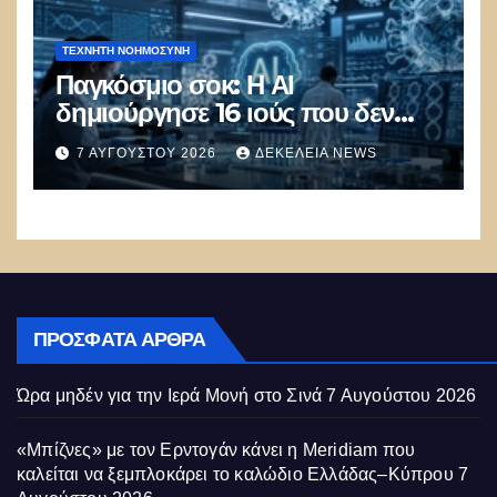
ΤΕΧΝΗΤΉ ΝΟΗΜΟΣΎΝΗ
Παγκόσμιο σοκ: Η ΑΙ
δημιούργησε 16 ιούς που δεν
υπάρχουν στη φύση –
7 ΑΥΓΟΎΣΤΟΥ 2026
ΔΕΚΈΛΕΙΑ NEWS
Συναγερμός: Ο εφιάλτης μόλις
άρχισε
ΠΡΌΣΦΑΤΑ ΆΡΘΡΑ
Ώρα μηδέν για την Ιερά Μονή στο Σινά
7 Αυγούστου 2026
«Μπίζνες» με τον Ερντογάν κάνει η Meridiam που
καλείται να ξεμπλοκάρει το καλώδιο Ελλάδας–Κύπρου
7