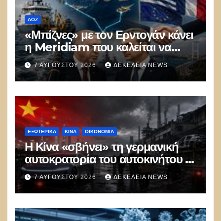
ΑΟΖ
«Μπίζνες» με τον Ερντογάν κάνει
η Meridiam που καλείται να
ξεμπλοκάρει το καλώδιο
7 ΑΥΓΟΎΣΤΟΥ 2026
ΔΕΚΈΛΕΙΑ NEWS
Ελλάδας–Κύπρου
ΕΞΩΤΕΡΙΚΑ
ΚΊΝΑ
ΟΙΚΟΝΟΜΙΑ
Η Κίνα «σβήνει» τη γερμανική
αυτοκρατορία του αυτοκινήτου –
100.000 απολύσεις, λουκέτα και
7 ΑΥΓΟΎΣΤΟΥ 2026
ΔΕΚΈΛΕΙΑ NEWS
πολιτικός πανικός