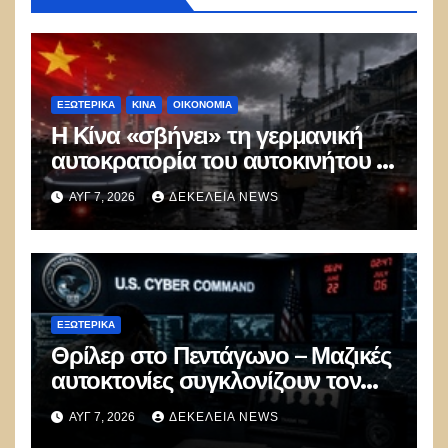
ΕΞΩΤΕΡΙΚΑ
ΚΊΝΑ
ΟΙΚΟΝΟΜΙΑ
Η Κίνα «σβήνει» τη γερμανική
αυτοκρατορία του αυτοκινήτου –
100.000 απολύσεις, λουκέτα και
ΑΥΓ 7, 2026
ΔΕΚΈΛΕΙΑ NEWS
πολιτικός πανικός
ΕΞΩΤΕΡΙΚΑ
Θρίλερ στο Πεντάγωνο – Μαζικές
αυτοκτονίες συγκλονίζουν τον
μυστικό στρατό
ΑΥΓ 7, 2026
ΔΕΚΈΛΕΙΑ NEWS
κυβερνοπολέμου των ΗΠΑ