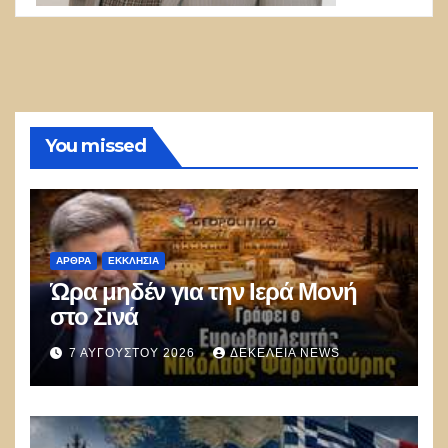
You missed
ΑΡΘΡΑ
ΕΚΚΛΗΣΊΑ
Ώρα μηδέν για την Ιερά Μονή
στο Σινά
7 ΑΥΓΟΎΣΤΟΥ 2026
ΔΕΚΈΛΕΙΑ NEWS