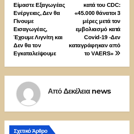
Είμαστε Εξαγωγέας
κατά του CDC:
άρθρων
Ενέργειας, Δεν θα
«45.000 θάνατοι 3
Γίνουμε
μέρες μετά τον
Εισαγωγέας,
εμβολιασμό κατά
Έχουμε Λιγνίτη και
Covid-19 -Δεν
Δεν θα τον
καταγράφηκαν από
Εγκαταλείψουμε
το VAERS»
Από
Δεκέλεια news
Σχετικό Άρθρο