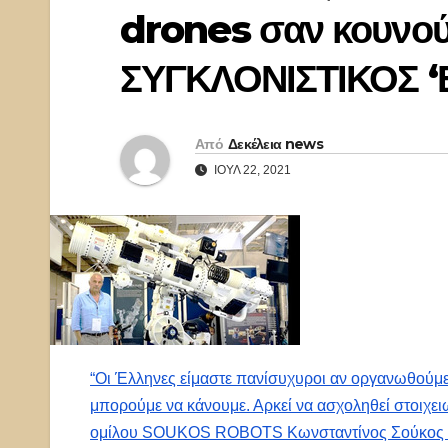
drones σαν κουνού
ΣΥΓΚΛΟΝΙΣΤΙΚΟΣ ‘
Από
Δεκέλεια news
ΙΟΎΛ 22, 2021
“Οι Έλληνες είμαστε πανίσυχυροι αν οργανωθούμε
μπορούμε να κάνουμε. Αρκεί να ασχοληθεί στοιχει
ομίλου SOUKOS ROBOTS Κωνσταντίνος Σούκος σε 