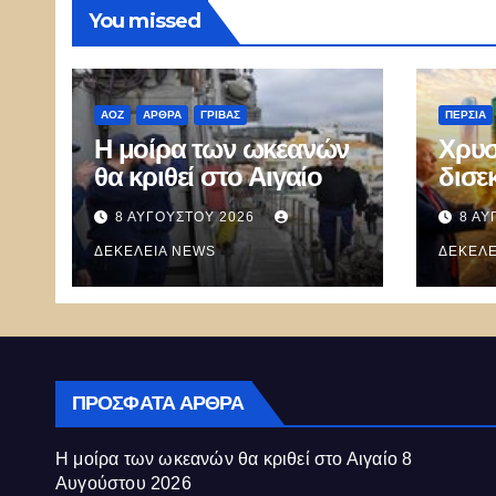
You missed
ΑΟΖ
ΑΡΘΡΑ
ΓΡΊΒΑΣ
ΠΕΡΣΊΑ
Η μοίρα των ωκεανών
Χρυ
θα κριθεί στο Αιγαίο
δισε
Ιράν 
8 ΑΥΓΟΎΣΤΟΥ 2026
8 ΑΥ
αποδ
ΔΕΚΈΛΕΙΑ NEWS
μεγα
ΔΕΚΈΛΕ
Appl
Goo
ΠΡΌΣΦΑΤΑ ΆΡΘΡΑ
Η μοίρα των ωκεανών θα κριθεί στο Αιγαίο
8
Αυγούστου 2026