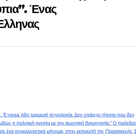
πια”. Ένας
Ελληνας
. Έχουμε ήδη τρομερή τεχνολογία. Δεν υπάρχει τίποτα που δεν
ωδώς η πολιτική ηγεσία με την αμυντική βιομηχανία.” Ο πρόεδρ
ένα συγκλονιστικό μήνυμα, στην εκπομπή της Παρασκευής 1