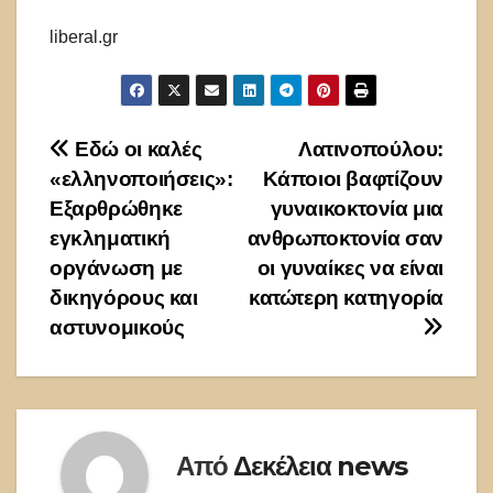
liberal.gr
Πλοήγηση
Εδώ οι καλές
Λατινοπούλου:
«ελληνοποιήσεις»:
Κάποιοι βαφτίζουν
άρθρων
Εξαρθρώθηκε
γυναικοκτονία μια
εγκληματική
ανθρωποκτονία σαν
οργάνωση με
οι γυναίκες να είναι
δικηγόρους και
κατώτερη κατηγορία
αστυνομικούς
Από
Δεκέλεια news