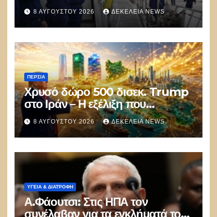
8 ΑΥΓΟΎΣΤΟΥ 2026
ΔΕΚΈΛΕΙΑ NEWS
ΠΕΡΣΊΑ
Χρυσό δώρο 500 δισεκ. Trump
στο Ιράν – Η εξέλιξη που
αποδίδει κέρδη μεγαλύτερα από
8 ΑΥΓΟΎΣΤΟΥ 2026
ΔΕΚΈΛΕΙΑ NEWS
τις Apple, Nvidia και Google
ΥΓΕΙΑ & ΔΙΑΤΡΟΦΗ
Α.Φάουτσι: Στις ΗΠΑ τον
συνέλαβαν για τα εγκλήματά του