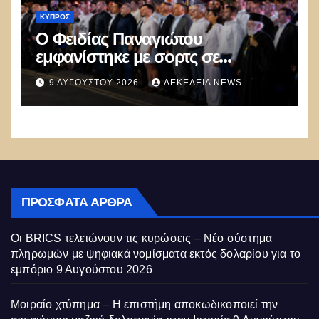
ΚΎΠΡΟΣ
Ο Φειδίας Παναγιώτου
εμφανίστηκε με σορτς σε
εκδήλωση μνήμης για τους Ισαάκ
9 ΑΥΓΟΎΣΤΟΥ 2026
ΔΕΚΈΛΕΙΑ NEWS
– Σολωμού και προκάλεσε
αντιδράσεις
ΠΡΌΣΦΑΤΑ ΆΡΘΡΑ
Οι BRICS τελειώνουν τις κυρώσεις – Νέο σύστημα
πληρωμών με ψηφιακά νομίσματα εκτός δολαρίου για το
εμπόριο
9 Αυγούστου 2026
Μοιραίο χτύπημα – Η επιστήμη αποκωδικοποιεί την