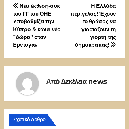
Πλοήγηση
Νέα έκθεση-σοκ
Η Ελλάδα
του ΓΓ του ΟΗΕ –
περίγελος! Έχουν
άρθρων
Υποβαθμίζει την
το θράσος να
Κύπρο & κάνει νέο
γιορτάζουν τη
”δώρο” στον
γιορτή της
Ερντογάν
δημοκρατίας!
Από
Δεκέλεια news
Σχετικό Άρθρο