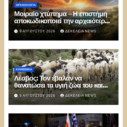
ΑΡΧΑΙΟΛΟΓΊΑ
Μοιραίο χτύπημα – Η επιστήμη
αποκωδικοποιεί την αρχαιότερη
μαζική δολοφονία στην Ιστορία
9 ΑΥΓΟΎΣΤΟΥ 2026
ΔΕΚΈΛΕΙΑ NEWS
ΚΟΙΝΩΝΙΚΑ
Λέσβος: Τον έβαλαν να
θανατώσει τα υγιή ζώα του και
πέθανε από την στενοχώρια του!
9 ΑΥΓΟΎΣΤΟΥ 2026
ΔΕΚΈΛΕΙΑ NEWS