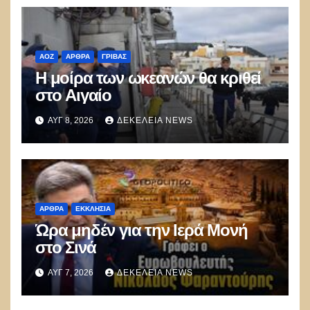
ΑΟΖ
ΑΡΘΡΑ
ΓΡΊΒΑΣ
Η μοίρα των ωκεανών θα κριθεί
στο Αιγαίο
ΑΥΓ 8, 2026
ΔΕΚΈΛΕΙΑ NEWS
ΑΡΘΡΑ
ΕΚΚΛΗΣΊΑ
Ώρα μηδέν για την Ιερά Μονή
στο Σινά
ΑΥΓ 7, 2026
ΔΕΚΈΛΕΙΑ NEWS