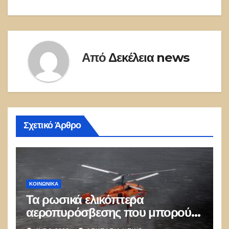
Από
Δεκέλεια news
Σχετικό Άρθρο
ΚΟΙΝΩΝΙΚΑ
Τα ρωσικά ελικόπτερα
αεροπυρόσβεσης που μπορούν
να ρίχνουν 5 τόνους νερού με 8