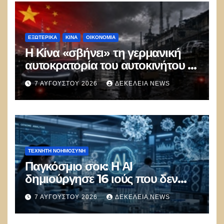
ΕΞΩΤΕΡΙΚΑ
ΚΊΝΑ
ΟΙΚΟΝΟΜΙΑ
Η Κίνα «σβήνει» τη γερμανική
αυτοκρατορία του αυτοκινήτου –
100.000 απολύσεις, λουκέτα και
7 ΑΥΓΟΎΣΤΟΥ 2026
ΔΕΚΈΛΕΙΑ NEWS
πολιτικός πανικός
ΤΕΧΝΗΤΉ ΝΟΗΜΟΣΎΝΗ
Παγκόσμιο σοκ: Η ΑΙ
δημιούργησε 16 ιούς που δεν
υπάρχουν στη φύση –
7 ΑΥΓΟΎΣΤΟΥ 2026
ΔΕΚΈΛΕΙΑ NEWS
Συναγερμός: Ο εφιάλτης μόλις
άρχισε