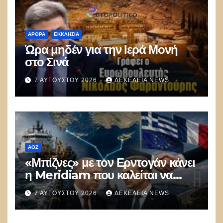
ΑΡΘΡΑ
ΕΚΚΛΗΣΊΑ
Ώρα μηδέν για την Ιερά Μονή
στο Σινά
7 ΑΥΓΟΎΣΤΟΥ 2026
ΔΕΚΈΛΕΙΑ NEWS
ΑΟΖ
«Μπίζνες» με τον Ερντογάν κάνει
η Meridiam που καλείται να
ξεμπλοκάρει το καλώδιο
7 ΑΥΓΟΎΣΤΟΥ 2026
ΔΕΚΈΛΕΙΑ NEWS
Ελλάδας–Κύπρου