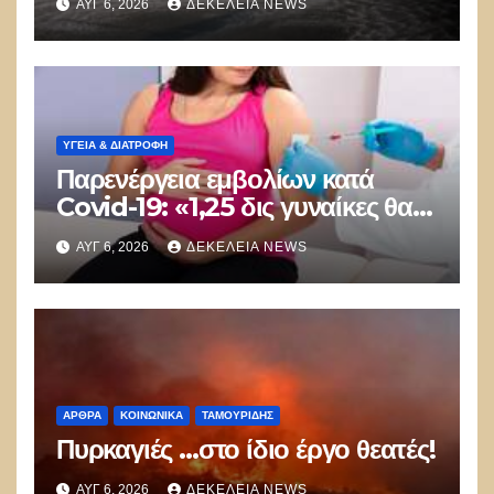
ΑΥΓ 6, 2026
ΔΕΚΈΛΕΙΑ NEWS
μποφόρ
ΥΓΕΙΑ & ΔΙΑΤΡΟΦΗ
Παρενέργεια εμβολίων κατά
Covid-19: «1,25 δις γυναίκες θα
τεκνοποιήσουν ένα είδος
ΑΥΓ 6, 2026
ΔΕΚΈΛΕΙΑ NEWS
ανθρώπου που δεν έχει υπάρξει
μέχρι στιγμής»
ΑΡΘΡΑ
ΚΟΙΝΩΝΙΚΑ
ΤΑΜΟΥΡΊΔΗΣ
Πυρκαγιές …στο ίδιο έργο θεατές!
ΑΥΓ 6, 2026
ΔΕΚΈΛΕΙΑ NEWS