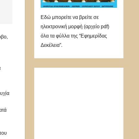
Εδώ μπορείτε να βρείτε σε
ηλεκτρονική μορφή (αρχείο pdf)
όλα τα φύλλα της “Εφημερίδας
οβο,
Δεκέλεια”.
α
υχία
ατά
που