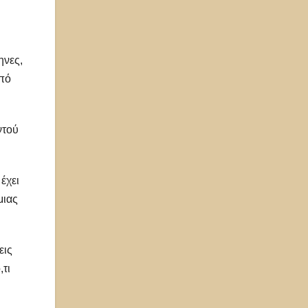
ηνες,
από
ντού
έχει
μιας
εις
,τι