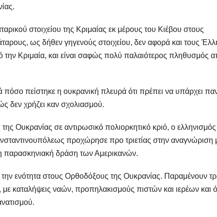
νίας.
ταρικού στοιχείου της Κριμαίας εκ μέρους του Κιέβου στους
αρους, ως δήθεν γηγενούς στοιχείου, δεν αφορά και τους Έλλ
ό την Κριμαία, και είναι σαφώς πολύ παλαιότερος πληθυσμός 
κατά πόσο πείστηκε η ουκρανική πλευρά ότι πρέπει να υπάρχει πα
ώς δεν χρήζει καν σχολιασμού.
 της Ουκρανίας σε αντιρωσικό πολιορκητικό κριό, ο ελληνισμός 
ωνσταντινουπόλεως προχώρησε προ τριετίας στην αναγνώριση 
νη παρασκηνιακή δράση των Αμερικανών.
ε την ενότητα στους Ορθοδόξους της Ουκρανίας. Παραμένουν τρ
, με καταλήψεις ναών, προπηλακισμούς πιστών και ιερέων και ό
ανατισμού.