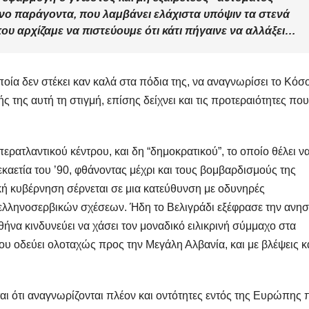
νο παράγοντα, που λαμβάνει ελάχιστα υπόψιν τα στενά
ου αρχίζαμε να πιστεύουμε ότι κάτι πήγαινε να αλλάξει…
οία δεν στέκει καν καλά στα πόδια της, να αναγνωρίσει το Κόσ
ς της αυτή τη στιγμή, επίσης δείχνει και τις προτεραιότητες που
ερατλαντικού κέντρου, και δη “δημοκρατικού”, το οποίο θέλει ν
δεκαετία του ’90, φθάνοντας μέχρι και τους βομβαρδισμούς της
ική κυβέρνηση σέρνεται σε μια κατεύθυνση με οδυνηρές
ελληνοσερβικών σχέσεων. Ήδη το Βελιγράδι εξέφρασε την ανησ
Αθήνα κινδυνεύει να χάσει τον μοναδικό ειλικρινή σύμμαχο στα
ου οδεύει ολοταχώς προς την Μεγάλη Αλβανία, και με βλέψεις κ
 ότι αναγνωρίζονται πλέον και οντότητες εντός της Ευρώπης 