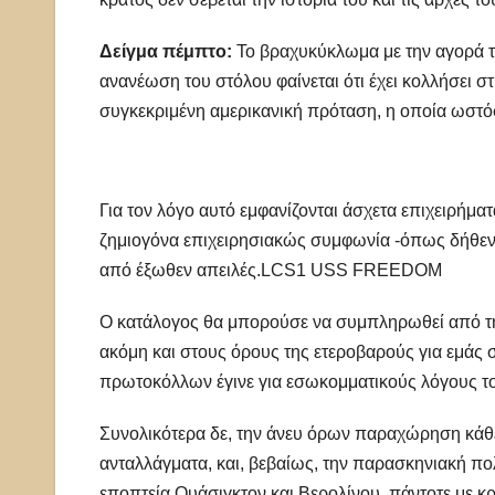
Δείγμα πέμπτο:
Το βραχυκύκλωμα με την αγορά τ
ανανέωση του στόλου φαίνεται ότι έχει κολλήσει στ
συγκεκριμένη αμερικανική πρόταση, η οποία ωστόσο
Για τον λόγο αυτό εμφανίζονται άσχετα επιχειρήματ
ζημιογόνα επιχειρησιακώς συμφωνία -όπως δήθεν 
από έξωθεν απειλές.LCS1 USS FREEDOM
Ο κατάλογος θα μπορούσε να συμπληρωθεί από τη
ακόμη και στους όρους της ετεροβαρούς για εμά
πρωτοκόλλων έγινε για εσωκομματικούς λόγους τ
Συνολικότερα δε, την άνευ όρων παραχώρηση κάθε
ανταλλάγματα, και, βεβαίως, την παρασκηνιακή πολι
εποπτεία Ουάσιγκτον και Βερολίνου, πάντοτε με κρι