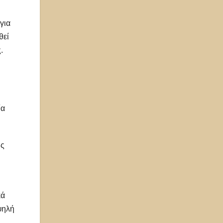
για
ηθεί
.
ία
ης
κά
ψηλή