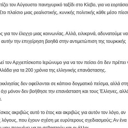
ζει τον Αύγουστο πανηγυρικό ταξίδι στο Κίεβο, για να εορτάσει
 Στο πλαίσιο μιας ρεαλιστικής, κυνικής πολιτικής κάθε μέσο πίεσ
 για τον έλεγχο μιας κοινωνίας. Αλλά, ειλικρινά, αδυνατούμε να
ε αυτήν την επιχείρηση βοηθά στην αντιμετώπιση της τουρκικής
ί τον Αρχιεπίσκοπο Ιερώνυμο για να τον πείσει ότι δεν πρέπει 
λλάδα για τα 200 χρόνια της ελληνικής επανάστασης.
εκκλησίας δεν οφείλονται σε κάποιο δογματικό πείσμα, αλλά στη
α όχι μόνον δεν βοήθησε την επανάσταση και τους Έλληνες, αλλ
.
κος ακριβώς αυτό το έτος και ακριβώς για αυτόν τον λόγο, αν
ς λόγους, που έχουν σχέση με ευρύτερους σχεδιασμούς; Αν ένα
υ μην περιμένει να το σεβαστούν και οι άλλοι.