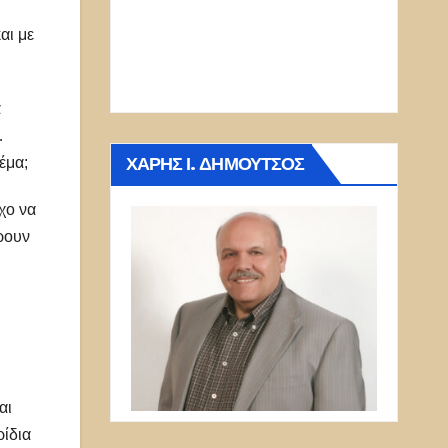
αι με
α
…
ΧΆΡΗΣ Ι. ΔΗΜΟΎΤΣΟΣ
έμα;
χο να
άρουν
αι
ρίδια