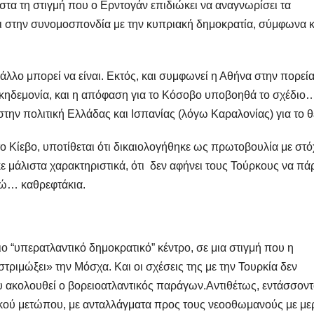
ιστα τη στιγμή που ο Ερντογάν επιδιώκει να αναγνωρίσει τα
ι στην συνομοσπονδία με την κυπριακή δημοκρατία, σύμφωνα κ
 άλλο μπορεί να είναι. Εκτός, και συμφωνεί η Αθήνα στην πορεί
κηδεμονία, και η απόφαση για το Κόσοβο υποβοηθά το σχέδιο
ην πολιτική Ελλάδας και Ισπανίας (λόγω Καραλονίας) για το θ
 Κίεβο, υποτίθεται ότι δικαιολογήθηκε ως πρωτοβουλία με στό
κε μάλιστα χαρακτηριστικά, ότι δεν αφήνει τους Τούρκους να π
δώ… καθρεφτάκια.
διο “υπερατλαντικό δημοκρατικό” κέντρο, σε μια στιγμή που η
στριμώξει» την Μόσχα. Και οι σχέσεις της με την Τουρκία δεν
υ ακολουθεί ο βορειοατλαντικός παράγων.Αντιθέτως, εντάσσοντ
ικού μετώπου, με ανταλλάγματα προς τους νεοοθωμανούς με με