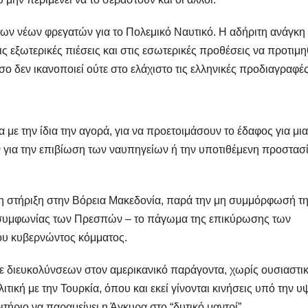
ων νέων φρεγατών για το Πολεμικό Ναυτικό. Η αδήριτη ανάγκη 
ις εξωτερικές πιέσεις και στις εσωτερικές προθέσεις να προτιμ
 δεν ικανοποιεί ούτε στο ελάχιστο τις ελληνικές προδιαγραφές
α με την ίδια την αγορά, για να προετοιμάσουν το έδαφος για μια
για την επιβίωση των ναυπηγείων ή την υποτιθέμενη προστασ
 στήριξη στην Βόρεια Μακεδονία, παρά την μη συμμόρφωσή τ
ς συμφωνίας των Πρεσπών – το πάγωμα της επικύρωσης των
ου κυβερνώντος κόμματος.
 διευκολύνσεων στον αμερικανικό παράγοντα, χωρίς ουσιαστι
τική με την Τουρκία, όπου και εκεί γίνονται κινήσεις υπό την υ
τήριο να παραμείνει η Άγκυρα στο “δυτικό μαντρί”.