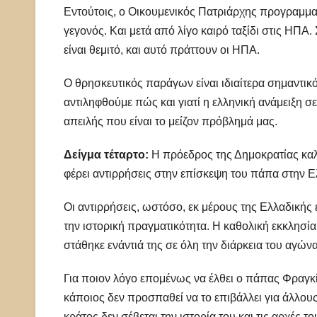
Εντούτοις, ο Οικουμενικός Πατριάρχης προγραμματί
γεγονός. Και μετά από λίγο καιρό ταξίδι στις ΗΠΑ.
είναι θεμιτό, και αυτό πράττουν οι ΗΠΑ.
Ο θρησκευτικός παράγων είναι ιδιαίτερα σημαντικός
αντιληφθούμε πώς και γιατί η ελληνική ανάμειξη σ
απειλής που είναι το μείζον πρόβλημά μας.
Δείγμα τέταρτο:
Η πρόεδρος της Δημοκρατίας καλε
φέρει αντιρρήσεις στην επίσκεψη του πάπα στην Ε
Οι αντιρρήσεις, ωστόσο, εκ μέρους της Ελλαδικής 
την ιστορική πραγματικότητα. Η καθολική εκκλησί
στάθηκε ενάντιά της σε όλη την διάρκεια του αγώνα
Για ποιον λόγο επομένως να έλθει ο πάπας Φραγκίσ
κάποιος δεν προσπαθεί να το επιβάλλει για άλλου
κράτος δεν σέβεται την ιστορία του και τις αρχές το