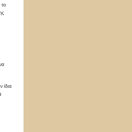
 το
ης
να
ν ίδια
ά