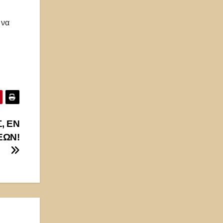
 να
, ΕΝ
ΕΩΝ!