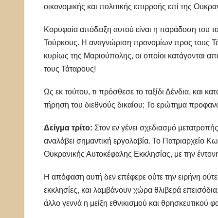
οικονομικής και πολιτικής επιρροής επί της Ουκρα
Κορυφαία απόδειξη αυτού είναι η παράδοση του τα
Τούρκους. Η αναγνώριση προνομίων προς τους Τάτ
κυρίως της Μαριούπολης, οι οποίοι κατάγονται απ
τους Τάταρους!
Ως εκ τούτου, τι πρόσθεσε το ταξίδι Δένδια, και 
τήρηση του διεθνούς δικαίου; Το ερώτημα προφαν
Δείγμα τρίτο:
Στον εν γένει σχεδιασμό μετατροπής
αναλάβει σημαντική εργολαβία. Το Πατριαρχείο Κ
Ουκρανικής Αυτοκέφαλης Εκκλησίας, με την έντο
Η απόφαση αυτή δεν επέφερε ούτε την ειρήνη ούτ
εκκλησίες, και λαμβάνουν χώρα θλιβερά επεισόδια
άλλο γεννά η μείξη εθνικισμού και θρησκευτικού φ