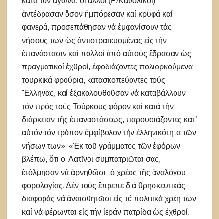
κατά τόν ἀγῶνα, οἱ ἄλλοι (Ρ/Καθολικοί)
ἀντέδρασαν ὅσον ἠμπόρεσαν καί κρυφά καί
φανερά, προσεπάθησαν νά ἐμφανίσουν τάς
νήσους των ὡς ἀντιστρατευομένας εἰς τήν
ἐπανάστασιν καί πολλοί ἀπό αὐτούς ἔδρασαν ὡς
πραγματικοί ἐχθροί, ἐφοδιάζοντες πολιορκούμενα
τουρκικά φρούρια, κατασκοπεύοντες τούς
Ἕλληνας, καί ἐξακολουθοῦσαν νά καταβάλλουν
τόν πρός τούς Τούρκους φόρον καί κατά τήν
διάρκειαν τῆς ἐπαναστάσεως, παρουσιάζοντες κατ’
αὐτόν τόν τρόπον ἀμφίβολον τήν ἑλληνικότητα τῶν
νήσων των»! «Ἐκ τοῦ γράμματος τῶν ἐφόρων
βλέπω, ὅτι οἱ Λατῖνοι συμπατριῶται σας,
ἐτόλμησαν νά ἀρνηθῶσι τό χρέος τῆς ἀναλόγου
φορολογίας. Δέν τούς ἔπρεπε διά θρησκευτικάς
διαφοράς νά ἀναισθητῶσι εἰς τά πολιτικά χρέη των
καί νά φέρωνται εἰς τήν ἱεράν πατρίδα ὡς ἐχθροί.