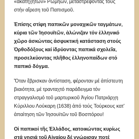
«ἀκατήχητων» Ρωμηῶν, μεταστρέφοντάς τους
στήν αἵρεση τοῦ Παπισμοῦ.
Ἐπίσης στίφη παπικῶν μοναχικῶν ταγμάτων,
κύρια τῶν Ἰησουϊτῶν, ἁλώνιζαν τόν ἑλληνικό
χῶρο ἀσκώντας ἀσφυκτική κατάσταση στούς
Ὀρθοδόξους καί ἱδρύοντας παπικά σχολεῖα,
προσελκύοντας πλῆθος ἑλληνοπαίδων στό
παπικό δόγμα.
Ὅταν ἔβρισκαν ἀντίσταση, φέρονταν μέ ἀπίστευτη
βιαιότητα, μέ τρανταχτό παράδειγμα τόν
στραγγαλισμό τοῦ μαρτυρικοῦ Ἁγίου Πατριάρχη
Κύριλλου Λούκαρη (1638) ἀπό τούς Τούρκους κατ’
ἀπαίτηση τῶν Ἰησουϊτῶν τοῦ Βοσπόρου!
Οἱ παπικοί τῆς Ἑλλάδος, κατοικώντας κυρίως
στά νησιά τοῦ Αἰγαίου δέ γνώρισαν ποτέ