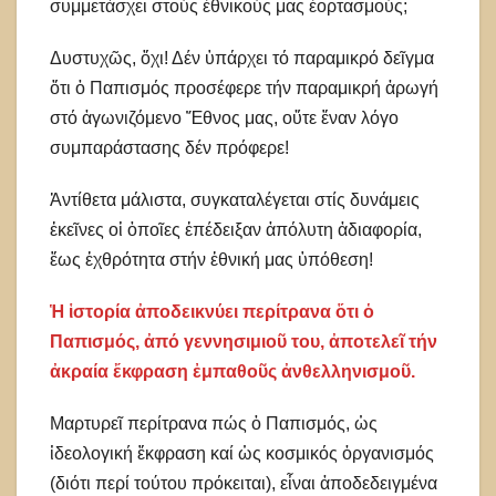
συμμετάσχει στούς ἐθνικούς μας ἑορτασμούς;
Δυστυχῶς, ὄχι! Δέν ὑπάρχει τό παραμικρό δεῖγμα
ὅτι ὁ Παπισμός προσέφερε τήν παραμικρή ἀρωγή
στό ἀγωνιζόμενο Ἔθνος μας, οὔτε ἕναν λόγο
συμπαράστασης δέν πρόφερε!
Ἀντίθετα μάλιστα, συγκαταλέγεται στίς δυνάμεις
ἐκεῖνες οἱ ὁποῖες ἐπέδειξαν ἀπόλυτη ἀδιαφορία,
ἕως ἐχθρότητα στήν ἐθνική μας ὑπόθεση!
Ἡ ἱστορία ἀποδεικνύει περίτρανα ὅτι ὁ
Παπισμός, ἀπό γεννησιμιοῦ του, ἀποτελεῖ τήν
ἀκραία ἔκφραση ἐμπαθοῦς ἀνθελληνισμοῦ.
Μαρτυρεῖ περίτρανα πώς ὁ Παπισμός, ὡς
ἰδεολογική ἔκφραση καί ὡς κοσμικός ὀργανισμός
(διότι περί τούτου πρόκειται), εἶναι ἀποδεδειγμένα