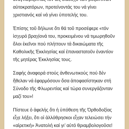
αὐτοκρατόρων, προτείνοντάς του νά γίνει
χριστιανός καί νά γίνει ὑποτελής του.
Ἐπίσης τοῦ δήλωνε ὅτι θά τοῦ προσέφερε «τόν
ἰσχυρό βραχίονά του, προκειμένου νά τιμωρηθοῦν
ὅλοι ἐκεῖνοι πού πλήττουν τά δικαιώματα τῆς
Καθολικῆς Ἐκκλησίας καί ἐπαναστατοῦν ἐναντίον
τῆς μητέρας Ἐκκλησίας τους.
Σαφής ἀναφορά στούς ἀνθενωτικούς πού δέν
ἤθελαν νά ἐφαρμόσουν ὅσα ἀποφασίστηκαν στή
Σύνοδο τῆς Φλωρεντίας καί τώρα συνεργάζονταν
μαζί του»!
Πίστευε ὁ ἀφελής ὅτι ἡ ὑπόθεση τῆς Ὀρθοδοξίας
εἶχε λήξει, ὅτι οἱ ἀλλόθρησκοι εἶχαν τελειώσει τήν
«αἱρετική» Ἀνατολή καί γι’ αὐτό θριαμβολογοῦσε!