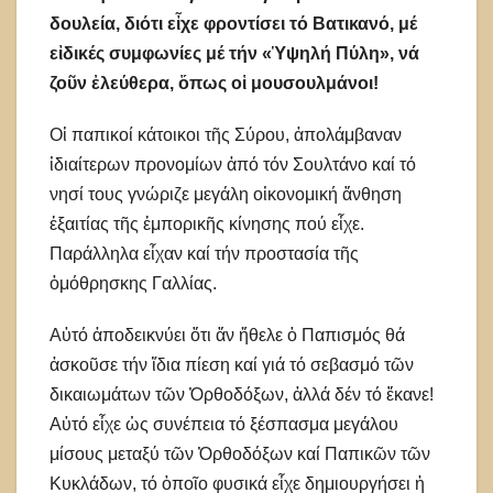
δουλεία, διότι εἶχε φροντίσει τό Βατικανό, μέ
εἰδικές συμφωνίες μέ τήν «Ὑψηλή Πύλη», νά
ζοῦν ἐλεύθερα, ὅπως οἱ μουσουλμάνοι!
Οἱ παπικοί κάτοικοι τῆς Σύρου, ἀπολάμβαναν
ἰδιαίτερων προνομίων ἀπό τόν Σουλτάνο καί τό
νησί τους γνώριζε μεγάλη οἰκονομική ἄνθηση
ἐξαιτίας τῆς ἐμπορικῆς κίνησης πού εἶχε.
Παράλληλα εἶχαν καί τήν προστασία τῆς
ὁμόθρησκης Γαλλίας.
Αὐτό ἀποδεικνύει ὅτι ἄν ἤθελε ὁ Παπισμός θά
ἀσκοῦσε τήν ἴδια πίεση καί γιά τό σεβασμό τῶν
δικαιωμάτων τῶν Ὀρθοδόξων, ἀλλά δέν τό ἔκανε!
Αὐτό εἶχε ὡς συνέπεια τό ξέσπασμα μεγάλου
μίσους μεταξύ τῶν Ὀρθοδόξων καί Παπικῶν τῶν
Κυκλάδων, τό ὁποῖο φυσικά εἶχε δημιουργήσει ἡ