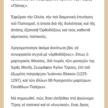
«Πάπας».
Ἐφεῦραν τήν Οὐνία, τήν πιό δαιμονική ἐπινόηση
τοῦ Παπισμοῦ, ἡ ὁποία διά τῆς δολιότητας καί τῆς
ἀπάτης ἐξαπατᾷ Ὀρθοδόξους καί τούς καθιστᾶ
αἱρετικούς παπικούς.
Χρησιμοποίησε ἀκόμα ἀνείπωτη βία, σέ
συνεργασία συχνά μέ «ὀρθοδόξους», ὅπως ὁ
μαρτυρικός θάνατος, διά πυρός τῶν μοναχῶν της
Ἱερᾶς Μονῆς Ζωγράφου Ἁγίου Ὅρους, ἐπί τοῦ
ἐξωμότη πατριάρχου Ἰωάννου Βέκκου (1225-
1297), καί τῶν ἄλλων 88 Ἁγιορειτῶν μαρτύρων
Ὁσιάθλων Πατέρων.
Νά σημειωθεῖ, πώς ὅταν εἰσῆλθαν στό ἁγιώνυμο
Ὅρος οἱ παπικοί καί οἱ «ἑνωτικοί», ἕνας ἅγιος