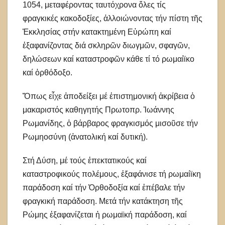
1054, μεταφέροντας ταυτόχρονα ὅλες τίς
φραγκικές κακοδοξίες, ἀλλοιώνοντας τήν πίστη τῆς
Ἐκκλησίας στήν κατακτημένη Εὐρώπη καί
ἐξαφανίζοντας διά σκληρῶν διωγμῶν, σφαγῶν,
δηλώσεων καί καταστροφῶν κάθε τί τό ρωμαίϊκο
καί ὀρθόδοξο.
Ὅπως εἶχε ἀποδείξει μέ ἐπιστημονική ἀκρίβεια ὁ
μακαριστός καθηγητής Πρωτοπρ. Ἰωάννης
Ρωμανίδης, ὁ βάρβαρος φραγκισμός μισοῦσε τήν
Ρωμηοσύνη (ἀνατολική καί δυτική).
Στή Δύση, μέ τούς ἐπεκτατικούς καί
καταστροφικούς πολέμους, ἐξαφάνισε τή ρωμαίϊκη
παράδοση καί τήν Ὀρθοδοξία καί ἐπέβαλε τήν
φραγκική παράδοση. Μετά τήν κατάκτηση τῆς
Ρώμης ἐξαφανίζεται ἡ ρωμαϊκή παράδοση, καί