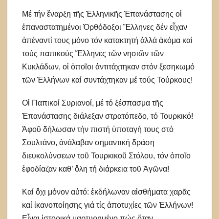
Μέ τήν ἔναρξη τῆς Ἑλληνικῆς Ἐπανάστασης οἱ
ἐπαναστατημένοι Ὀρθόδοξοι Ἕλληνες δέν εἶχαν
ἀπέναντί τους μόνο τόν κατακτητή ἀλλά ἀκόμα καί
τούς παπικούς Ἕλληνες τῶν νησιῶν τῶν
Κυκλάδων, οἱ ὁποῖοι ἀντιτάχτηκαν στόν ξεσηκωμό
τῶν Ἑλλήνων καί συντάχτηκαν μέ τούς Τούρκους!
Οἱ Παπικοί Συριανοί, μέ τό ξέσπασμα τῆς
Ἐπανάστασης διάλεξαν στρατόπεδο, τό Τουρκικό!
Ἀφοῦ δήλωσαν τήν πιστή ὑποταγή τους στό
Σουλτάνο, ἀνάλαβαν σημαντική δράση
διευκολύνσεων τοῦ Τουρκικοῦ Στόλου, τόν ὁποῖο
ἐφοδίαζαν καθ’ ὅλη τή διάρκεια τοῦ Ἀγῶνα!
Καί ὄχι μόνον αὐτό: ἐκδήλωναν αἰσθήματα χαρᾶς
καί ἱκανοποίησης γιά τίς ἀποτυχίες τῶν Ἑλλήνων!
Εἶναι ἱστορικά μαρτυρημένο πώς ὅταν