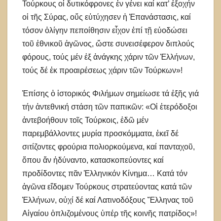
Τούρκους οἱ δυτικόφρονες ἐν γένει καί κατ’ ἐξοχήν
οἱ τῆς Σύρας, οὕς εὐτύχησεν ἡ Ἐπανάστασις, καί
τόσον ὀλίγην πεποίθησιν εἶχον ἐπί τῇ εὐοδώσει
τοῦ ἐθνικοῦ ἀγῶνος, ὥστε συνεισέφερον διπλούς
φόρους, τούς μέν ἐξ ἀνάγκης χάριν τῶν Ἑλλήνων,
τούς δέ ἐκ προαιρέσεως χάριν τῶν Τούρκων»!
Ἐπίσης ὁ ἱστορικός Φιλήμων σημείωσε τά ἑξῆς γιά
τήν ἀντεθνική στάση τῶν παπικῶν: «Οἱ ἑτερόδοξοι
ἀντεβοήθουν τοῖς Τούρκοις, ἐδῶ μέν
παρεμβάλλοντες μυρία προσκόμματα, ἐκεῖ δέ
σιτίζοντες φρούρια πολιορκούμενα, καί πανταχοῦ,
ὅπου ἄν ἠδύναντο, κατασκοπεύοντες καί
προδίδοντες πᾶν Ἑλληνικόν Κίνημα… Κατά τόν
ἀγῶνα εἴδομεν Τούρκους στρατεύοντας κατά τῶν
Ἑλλήνων, οὐχί δέ καί Λατινοδόξους Ἕλληνας τοῦ
Αἰγαίου ὁπλιζομένους ὑπέρ τῆς κοινῆς πατρίδος»!