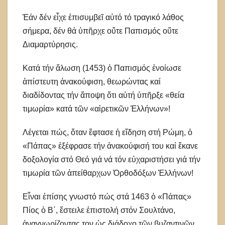
Ἐάν δέν εἶχε ἐπισυμβεῖ αὐτό τό τραγικό λάθος
σήμερα, δέν θά ὑπῆρχε οὔτε Παπισμός οὔτε
Διαμαρτύρησις.
Κατά τήν ἅλωση (1453) ὁ Παπισμός ἐνοίωσε
ἀπίστευτη ἀνακούφιση, θεωρώντας καί
διαδίδοντας τήν ἄποψη ὅτι αὐτή ὑπῆρξε «θεία
τιμωρία» κατά τῶν «αἱρετικῶν Ἑλλήνων»!
Λέγεται πώς, ὅταν ἔφτασε ἡ εἴδηση στή Ρώμη, ὁ
«Πάπας» ἐξέφρασε τήν ἀνακούφισή του καί ἔκανε
δοξολογία στό Θεό γιά νά τόν εὐχαριστήσει γιά τήν
τιμωρία τῶν ἀπείθαρχων Ὀρθοδόξων Ἑλλήνων!
Εἶναι ἐπίσης γνωστό πώς στά 1463 ὁ «Πάπας»
Πίος ὁ B΄, ἔστειλε ἐπιστολή στόν Σουλτάνο,
ἀναγνωρίζοντας τον ὡς διάδοχο τῶν βυζαντινῶν