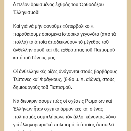
ὁ πλέον ὁρκισμένος ἐχθρός του Ὀρθοδόξου
Ἑλληνισμοῦ!
Καί γιά νά μήν φανοῦμε «ὑπερβολικοί»,
παραθέτουμε ὁρισμένα ἱστορικά γεγονότα (ἀπό τά
πολλά) τά ὁποῖα ἀποδεικνύουν τό μέγεθος τοῦ
ἀνθελληνισμοῦ καί τῆς ἐχθρότητας τοῦ Παπισμοῦ
κατά τοῦ Γένους μας.
Οἱ ἀνθελληνικές ρίζες ἀνάγονται στούς βαρβάρους
Τεύτονες καί Φράγκους, (8-9ο μ. Χ. αἰῶνα), στούς
δημιουργούς τοῦ Παπισμοῦ.
Νά διευκρινίσουμε πώς οἱ σχέσεις Ρωμαίων καί
Ἑλλήνων ἦταν σχετικά ἁρμονικές καί ὁ ἕνας
πολιτισμός συμπλήρωνε τόν ἄλλο, κάνοντας λόγο
γιά ἑλληνορωμαϊκό πολιτισμό, ὁ ὁποῖος ἀποτελεῖ