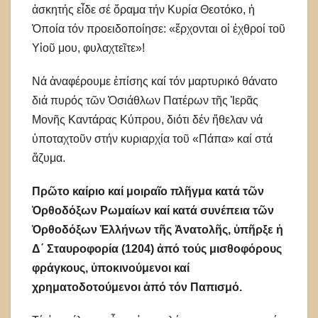
ἀσκητής εἶδε σέ ὅραμα τήν Κυρία Θεοτόκο, ἡ
Ὁποία τόν προειδοποίησε: «ἔρχονται οἱ ἐχθροί τοῦ
Υἱοῦ μου, φυλαχτεῖτε»!
Νά ἀναφέρουμε ἐπίσης καί τόν μαρτυρικό θάνατο
διά πυρός τῶν Ὁσιάθλων Πατέρων τῆς Ἱερᾶς
Μονῆς Καντάρας Κύπρου, διότι δέν ἤθελαν νά
ὑποταχτοῦν στήν κυριαρχία τοῦ «Πάπα» καί στά
ἄζυμα.
Πρῶτο καίριο καί μοιραῖο πλῆγμα κατά τῶν
Ὀρθοδόξων Ρωμαίων καί κατά συνέπεια τῶν
Ὀρθοδόξων Ἑλλήνων τῆς Ἀνατολῆς, ὑπῆρξε ἡ
Δ΄ Σταυροφορία (1204) ἀπό τούς μισθοφόρους
φράγκους, ὑποκινούμενοι καί
χρηματοδοτούμενοι ἀπό τόν Παπισμό.