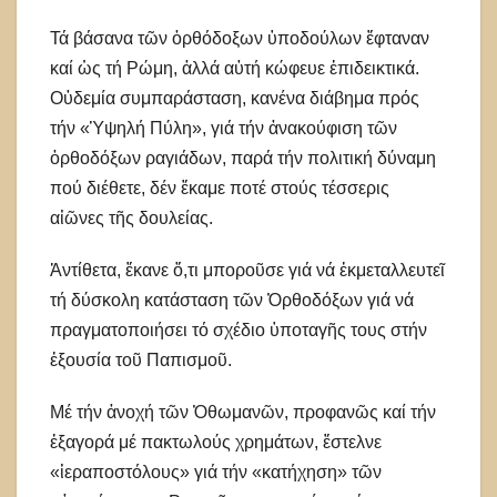
Τά βάσανα τῶν ὀρθόδοξων ὑποδούλων ἔφταναν
καί ὡς τή Ρώμη, ἀλλά αὐτή κώφευε ἐπιδεικτικά.
Οὐδεμία συμπαράσταση, κανένα διάβημα πρός
τήν «Ὑψηλή Πύλη», γιά τήν ἀνακούφιση τῶν
ὀρθοδόξων ραγιάδων, παρά τήν πολιτική δύναμη
πού διέθετε, δέν ἔκαμε ποτέ στούς τέσσερις
αἰῶνες τῆς δουλείας.
Ἀντίθετα, ἔκανε ὅ,τι μποροῦσε γιά νά ἐκμεταλλευτεῖ
τή δύσκολη κατάσταση τῶν Ὀρθοδόξων γιά νά
πραγματοποιήσει τό σχέδιο ὑποταγῆς τους στήν
ἐξουσία τοῦ Παπισμοῦ.
Μέ τήν ἀνοχή τῶν Ὀθωμανῶν, προφανῶς καί τήν
ἐξαγορά μέ πακτωλούς χρημάτων, ἔστελνε
«ἱεραποστόλους» γιά τήν «κατήχηση» τῶν