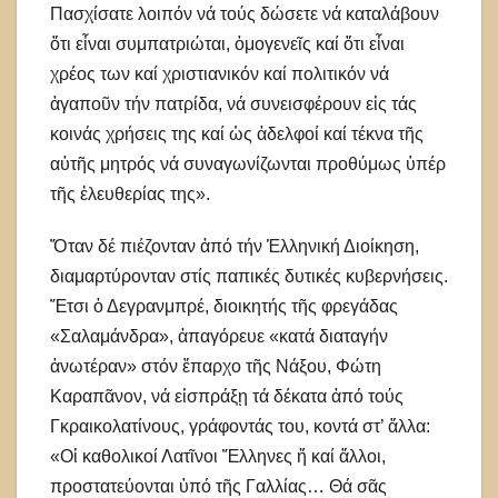
Πασχίσατε λοιπόν νά τούς δώσετε νά καταλάβουν
ὅτι εἶναι συμπατριώται, ὁμογενεῖς καί ὅτι εἶναι
χρέος των καί χριστιανικόν καί πολιτικόν νά
ἀγαποῦν τήν πατρίδα, νά συνεισφέρουν εἰς τάς
κοινάς χρήσεις της καί ὡς ἀδελφοί καί τέκνα τῆς
αὐτῆς μητρός νά συναγωνίζωνται προθύμως ὑπέρ
τῆς ἐλευθερίας της».
Ὅταν δέ πιέζονταν ἀπό τήν Ἑλληνική Διοίκηση,
διαμαρτύρονταν στίς παπικές δυτικές κυβερνήσεις.
Ἔτσι ὁ Δεγρανμπρέ, διοικητής τῆς φρεγάδας
«Σαλαμάνδρα», ἀπαγόρευε «κατά διαταγήν
ἀνωτέραν» στόν ἔπαρχο τῆς Νάξου, Φώτη
Καραπᾶνον, νά εἰσπράξῃ τά δέκατα ἀπό τούς
Γκραικολατίνους, γράφοντάς του, κοντά στ’ ἄλλα:
«Οἱ καθολικοί Λατῖνοι Ἕλληνες ἤ καί ἄλλοι,
προστατεύονται ὑπό τῆς Γαλλίας… Θά σᾶς