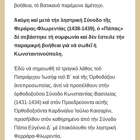
βοήθεια, τό Βατικανό παρέμεινε ἀμέτοχο.
Ἀκόμη καί μετά τήν ληστρική Σύνοδο τῆς
Φεράρας-Φλωρεντίας (1438-1439), ὁ «Πάπας»
δέ σεβάστηκε τή συμφωνία καί δέν ἔστειλε τήν
παραμικρή βοήθεια γιά νά σωθεῖ ἡ
Κωνσταντινούπολη.
Ἐδῶ νά σημειωθῆ τό τραγικό λάθος τοῦ
Πατριάρχου Ἰωσήφ τοῦ Β΄ καί τῆς Ὀρθοδόξου
ἀντιπροσωπείας, ἀντί νά προσέλθουν στήν
ὀρθοδοξοῦσα Σύνοδο Κωνσταντίας-Βασιλείας
(1431-1434) καί στόν Προεδρεύοντα αὐτῆς
Ὀρθοδοξοῦντα Καρδινάλιο Ἰούλιο Καισαρίνι,
προσῆλθον στόν καθηρημένο ἀπό τήν Σύνοδο
Πάπα Εὐγένιο Δ΄ μέ ἐπακόλουθο τήν ληστρική
Φερράρα-Φλωρεντία.