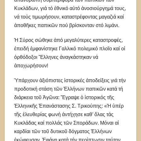
Κυκλάδων, γιά τό ἐθνικό αὐτό ἀνοσιούργημά τους,
νά τούς τιμωρήσουν, καταστρέφοντας μαγαζιά καί
ἀποθῆκες παπικῶν πού βρίσκονταν στό λιμάνι.
Ἡ Σύρος σώθηκε ἀπό μεγαλύτερες καταστροφές,
ἐπειδή ἐμφανίστηκε Γαλλικό πολεμικό πλοῖο καί οἱ
ὀρθόδοξοι Ἕλληνες ἀναγκάστηκαν νά
ἀποχωρήσουν!
Ὑπάρχουν ἀξιόπιστες ἱστορικές ἀποδείξεις γιά τήν
προδοτική στάση τῶν Ἑλλήνων παπικῶν κατά τή
διάρκεια τοῦ Ἀγῶνα: Ἔγραψε ὁ ἱστορικός τῆς
Ἑλληνικῆς Ἐπανάστασης Σ. Τρικούπης: «Ἡ ὑπέρ
τῆς ἐλευθερίας φωνή ἀντήχησε καθ’ ὅλας τάς
Κυκλάδας καί πολλάς τῶν Σποράδων. Μόναι αἱ
καρδίαι τῶν τοῦ δυτικοῦ δόγματος Ἑλλήνων
ἐκώφευσαν. Ἐφάνη κατά τήν περίπτωσιν ταύτην