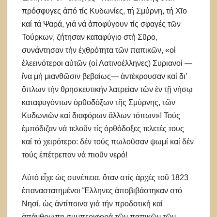
πρόσφυγες ἀπό τίς Κυδωνίες, τή Σμύρνη, τή Χῖο
καί τά Ψαρά, γιά νά ἀποφύγουν τίς σφαγές τῶν
Τούρκων, ζήτησαν καταφύγιο στή Σῦρο,
συνάντησαν τήν ἐχθρότητα τῶν παπικῶν, «οἱ
ἐλεεινότεροι αὐτῶν (οἱ Λατινοέλληνες) Συριανοί —
ἵνα μή μιανθῶσιν βεβαίως— ἀντέκρουσαν καί δι’
ὅπλων τήν θρησκευτικήν λατρείαν τῶν ἐν τῇ νήσῳ
καταφυγόντων ὀρθοδόξων τῆς Σμύρνης, τῶν
Κυδωνιῶν καί διαφόρων ἄλλων τόπων»! Τούς
ἐμπόδιζαν νά τελοῦν τίς ὀρθόδοξες τελετές τους
καί τό χειρότερο: δέν τούς πωλοῦσαν ψωμί καί δέν
τούς ἐπέτρεπαν νά πιοῦν νερό!
Αὐτό εἶχε ὡς συνέπεια, ὅταν στίς ἀρχές τοῦ 1823
ἐπαναστατημένοι Ἕλληνες ἀποβιβάστηκαν στό
Νησί, ὡς ἀντίποινα γιά τήν προδοτική καί
ἀπάνθρωπη συμπεριφορά τῶν παπικῶν τῶν