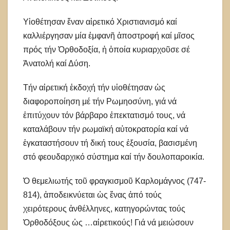
Υἱοθέτησαν ἕναν αἱρετικό Χριστιανισμό καί
καλλιέργησαν μία ἐμφανῆ ἀποστροφή καί μῖσος
πρός τήν Ὀρθοδοξία, ἡ ὁποία κυριαρχοῦσε σέ
Ἀνατολή καί Δύση.
Τήν αἱρετική ἐκδοχή τήν υἱοθέτησαν ὡς
διαφοροποίηση μέ τήν Ρωμηοσύνη, γιά νά
ἐπιτύχουν τόν βάρβαρο ἐπεκτατισμό τους, νά
καταλάβουν τήν ρωμαϊκή αὐτοκρατορία καί νά
ἐγκαταστήσουν τή δική τους ἐξουσία, βασισμένη
στό φεουδαρχικό σύστημα καί τήν δουλοπαροικία.
Ὁ θεμελιωτής τοῦ φραγκισμοῦ Καρλομάγνος (747-
814), ἀποδεικνύεται ὡς ἕνας ἀπό τούς
χειρότερους ἀνθέλληνες, κατηγορώντας τούς
Ὀρθοδόξους ὡς …αἱρετικούς! Γιά νά μειώσουν