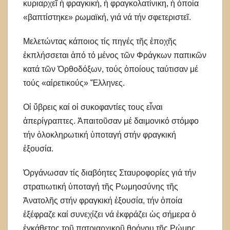
κυριαρχεῖ ἡ φραγκική, ἡ φραγκολατίνικη, ἡ ὁποία
«βαπτίστηκε» ρωμαϊκή, γιά νά τήν σφετεριστεῖ.
Μελετώντας κάποιος τίς πηγές τῆς ἐποχῆς
ἐκπλήσσεται ἀπό τό μένος τῶν Φράγκων παπικῶν
κατά τῶν Ὀρθοδόξων, τούς ὁποίους ταύτισαν μέ
τούς «αἱρετικούς» Ἕλληνες.
Οἱ ὕβρεις καί οἱ συκοφαντίες τους εἶναι
ἀπερίγραπτες. Ἀπαιτοῦσαν μέ δαιμονικό στόμφο
τήν ὁλοκληρωτική ὑποταγή στήν φραγκική
ἐξουσία.
Ὀργάνωσαν τίς διαβόητες Σταυροφορίες γιά τήν
στρατιωτική ὑποταγή τῆς Ρωμηοσύνης τῆς
Ἀνατολῆς στήν φραγκική ἐξουσία, τήν ὁποία
ἐξέφραζε καί συνεχίζει νά ἐκφράζει ὡς σήμερα ὁ
ἐγκάθετος τοῦ πατριαρχικοῦ θρόνου τῆς Ρώμης