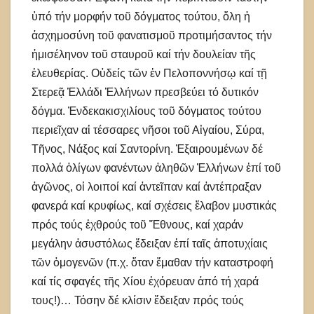
ὑπό τήν μορφήν τοῦ δόγματος τούτου, ὅλη ἡ
ἀσχημοσύνη τοῦ φανατισμοῦ προτιμήσαντος τήν
ἡμισέληνον τοῦ σταυροῦ καί τήν δουλείαν τῆς
ἐλευθερίας. Οὐδείς τῶν ἐν Πελοποννήσῳ καί τῇ
Στερεᾷ Ἑλλάδι Ἑλλήνων πρεσβεύει τό δυτικόν
δόγμα. Ἐνδεκακισχιλίους τοῦ δόγματος τούτου
περιεῖχαν αἱ τέσσαρες νῆσοι τοῦ Αἰγαίου, Σύρα,
Τῆνος, Νάξος καί Σαντορίνη. Ἐξαιρουμένων δέ
πολλά ὀλίγων φανέντων ἀληθῶν Ἑλλήνων ἐπί τοῦ
ἀγῶνος, οἱ λοιποί καί ἀντεῖπαν καί ἀντέπραξαν
φανερά καί κρυφίως, καί σχέσεις ἔλαβον μυστικάς
πρός τούς ἐχθρούς τοῦ Ἔθνους, καί χαράν
μεγάλην ἀσυστόλως ἔδειξαν ἐπί ταῖς ἀποτυχίαις
τῶν ὁμογενῶν (π.χ. ὅταν ἔμαθαν τήν καταστροφή
καί τίς σφαγές τῆς Χίου ἐχόρευαν ἀπό τή χαρά
τους!)… Τόσην δέ κλίσιν ἔδειξαν πρός τούς