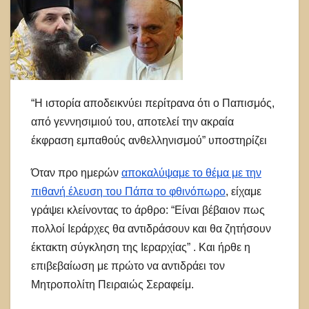
“Η ιστορία αποδεικνύει περίτρανα ότι ο Παπισμός,
από γεννησιμιού του, αποτελεί την ακραία
έκφραση εμπαθούς ανθελληνισμού” υποστηρίζει
Όταν προ ημερών
αποκαλύψαμε το θέμα με την
πιθανή έλευση του Πάπα το φθινόπωρο
, είχαμε
γράψει κλείνοντας το άρθρο: “Είναι βέβαιον πως
πολλοί Ιεράρχες θα αντιδράσουν και θα ζητήσουν
έκτακτη σύγκληση της Ιεραρχίας” . Και ήρθε η
επιβεβαίωση με πρώτο να αντιδράει τον
Μητροπολίτη Πειραιώς Σεραφείμ.