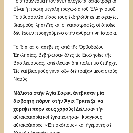
Τό ἀποτέλεσμα ἦταν ἀνυπολόγιστα καταστροφικό.
Εἶναι ἡ πρώτη μεγάλη τραγῳδία τοῦ Ἑλληνισμοῦ.
Τό ἀβυσσαλέο μῖσος τους ἐκδηλώθηκε μέ σφαγές,
βιασμούς, λῃστεῖες καί οἱ καταστροφές, οἱ ὁποῖες
δέν ἔχουν προηγούμενο στήν ἀνθρώπινη ἱστορία.
Τό ἴδιο καί οἱ ἀσέβειες κατά τῆς Ὀρθοδόξου
Ἐκκλησίας. Βεβήλωσαν ὅλες τίς Ἐκκλησίες τῆς
Βασιλεύουσας, κατέκλεψαν ὅ,τι πολύτιμο ὑπῆρχε.
Ὡς καί βιασμούς γυναικῶν διέπραξαν μέσα στούς
Ναούς.
Μάλιστα στήν Ἁγία Σοφία, ἀνέβασαν μία
διαβόητη πόρνη στήν Ἁγία Τράπεζα, νά
χορέψει πορνικούς χορούς!
Διέλυσαν τήν
αὐτοκρατορία καί ἐγκατέστησαν Φράγκους
αὐτοκράτορες, «Ἐπισκόπους» καί ἡγεμόνες σέ