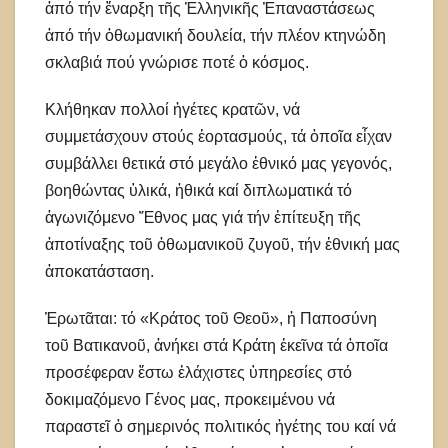
ἀπό τήν ἔναρξη τῆς Ἑλληνικῆς Ἐπαναστάσεως
ἀπό τήν ὀθωμανική δουλεία, τήν πλέον κτηνώδη
σκλαβιά πού γνώρισε ποτέ ὁ κόσμος.
Κλήθηκαν πολλοί ἡγέτες κρατῶν, νά
συμμετάσχουν στούς ἑορτασμούς, τά ὁποῖα εἶχαν
συμβάλλει θετικά στό μεγάλο ἐθνικό μας γεγονός,
βοηθώντας ὑλικά, ἠθικά καί διπλωματικά τό
ἀγωνιζόμενο Ἔθνος μας γιά τήν ἐπίτευξη τῆς
ἀποτίναξης τοῦ ὀθωμανικοῦ ζυγοῦ, τήν ἐθνική μας
ἀποκατάσταση.
Ἐρωτᾶται: τό «Κράτος τοῦ Θεοῦ», ἡ Παποσύνη
τοῦ Βατικανοῦ, ἀνήκει στά Κράτη ἐκεῖνα τά ὁποῖα
προσέφεραν ἔστω ἐλάχιστες ὑπηρεσίες στό
δοκιμαζόμενο Γένος μας, προκειμένου νά
παραστεῖ ὁ σημερινός πολιτικός ἡγέτης του καί νά