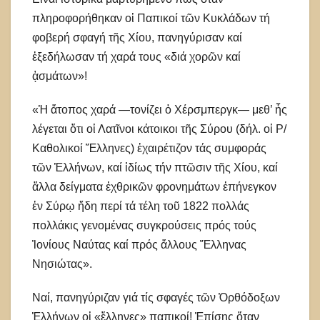
πληροφορήθηκαν οἱ Παπικοί τῶν Κυκλάδων τή
φοβερή σφαγή τῆς Χίου, πανηγύρισαν καί
ἐξεδήλωσαν τή χαρά τους «διά χορῶν καί
ᾀσμάτων»!
«Ἡ ἄτοπος χαρά —τονίζει ὁ Χέρσμπεργκ— μεθ’ ἧς
λέγεται ὅτι οἱ Λατῖνοι κάτοικοι τῆς Σύρου (δήλ. οἱ Ρ/
Καθολικοί Ἕλληνες) ἐχαιρέτιζον τάς συμφοράς
τῶν Ἑλλήνων, καί ἰδίως τήν πτῶσιν τῆς Χίου, καί
ἄλλα δείγματα ἐχθρικῶν φρονημάτων ἐπήνεγκον
ἐν Σύρῳ ἤδη περί τά τέλη τοῦ 1822 πολλάς
πολλάκις γενομένας συγκρούσεις πρός τούς
Ἰονίους Ναύτας καί πρός ἄλλους Ἕλληνας
Νησιώτας».
Ναί, πανηγύριζαν γιά τίς σφαγές τῶν Ὀρθόδοξων
Ἑλλήνων οἱ «ἕλληνες» παπικοί! Ἐπίσης ὅταν