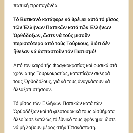
παπική προπαγάνδα.
Τό Βατικανό κατάφερε νά θρέψει αὐτό τό μῖσος
τῶν Ἑλλήνων Παπικῶν κατά τῶν Ἑλλήνων
Ὀρθόδοξων, ὥστε νά τούς μισοῦν
περισσότερο ἀπό τούς Τούρκους, διότι δέν
ἤθελαν νά ἀσπαστοῦν τόν Παπισμό!
Ἀπό τόν καιρό τῆς Φραγκοκρατίας καί φυσικά στά
χρόνια της Τουρκοκρατίας, καταπίεζαν σκληρά
τους Ὀρθοδόξους, γιά νά τούς ἀναγκάσουν νά
ἀλλαξοπιστήσουν.
Τό μῖσος τῶν Ἑλλήνων Παπικῶν κατά τῶν
Ὀρθοδόξων καί τά φιλοτουρκικά τους αἰσθήματα
ἀλλοίωσε ἐντελῶς τό ἐθνικό τους φρόνημα, ὥστε
νά μή λάβουν μέρος στήν Ἐπανάσταση.