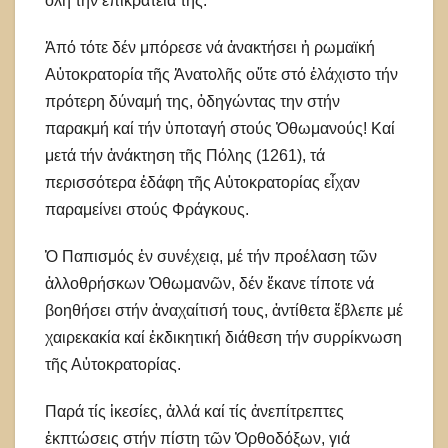
ὅλη τήν ἐπικράτειά της.
Ἀπό τότε δέν μπόρεσε νά ἀνακτήσει ἡ ρωμαϊκή
Αὐτοκρατορία τῆς Ἀνατολῆς οὔτε στό ἐλάχιστο τήν
πρότερη δύναμή της, ὁδηγώντας την στήν
παρακμή καί τήν ὑποταγή στούς Ὀθωμανούς! Καί
μετά τήν ἀνάκτηση τῆς Πόλης (1261), τά
περισσότερα ἐδάφη τῆς Αὐτοκρατορίας εἶχαν
παραμείνει στούς Φράγκους.
Ὁ Παπισμός ἐν συνέχειᾳ, μέ τήν προέλαση τῶν
ἀλλοθρήσκων Ὀθωμανῶν, δέν ἔκανε τίποτε νά
βοηθήσει στήν ἀναχαίτισή τους, ἀντίθετα ἔβλεπε μέ
χαιρεκακία καί ἐκδικητική διάθεση τήν συρρίκνωση
τῆς Αὐτοκρατορίας.
Παρά τίς ἱκεσίες, ἀλλά καί τίς ἀνεπίτρεπτες
ἐκπτώσεις στήν πίστη τῶν Ὀρθοδόξων, γιά