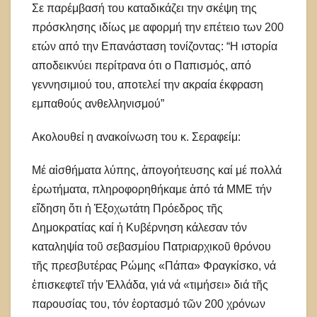
Σε παρέμβασή του καταδικάζει την σκέψη της
πρόσκλησης ιδίως με αφορμή την επέτειο των 200
ετών από την Επανάσταση τονίζοντας: “Η ιστορία
αποδεικνύει περίτρανα ότι ο Παπισμός, από
γεννησιμιού του, αποτελεί την ακραία έκφραση
εμπαθούς ανθελληνισμού”
Ακολουθεί η ανακοίνωση του κ. Σεραφείμ:
Μέ αἰσθήματα λύπης, ἀπογοήτευσης καί μέ πολλά
ἐρωτήματα, πληροφορηθήκαμε ἀπό τά ΜΜΕ τήν
εἴδηση ὅτι ἡ Ἐξοχωτάτη Πρόεδρος τῆς
Δημοκρατίας καί ἡ Κυβέρνηση κάλεσαν τόν
καταληψία τοῦ σεβασμίου Πατριαρχικοῦ θρόνου
τῆς πρεσβυτέρας Ρώμης «Πάπα» Φραγκίσκο, νά
ἐπισκεφτεῖ τήν Ἑλλάδα, γιά νά «τιμήσει» διά τῆς
παρουσίας του, τόν ἑορτασμό τῶν 200 χρόνων