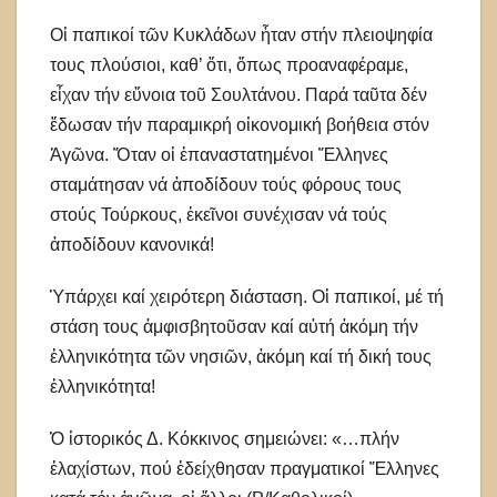
Οἱ παπικοί τῶν Κυκλάδων ἦταν στήν πλειοψηφία
τους πλούσιοι, καθ’ ὅτι, ὅπως προαναφέραμε,
εἶχαν τήν εὔνοια τοῦ Σουλτάνου. Παρά ταῦτα δέν
ἔδωσαν τήν παραμικρή οἰκονομική βοήθεια στόν
Ἀγῶνα. Ὅταν οἱ ἐπαναστατημένοι Ἕλληνες
σταμάτησαν νά ἀποδίδουν τούς φόρους τους
στούς Τούρκους, ἐκεῖνοι συνέχισαν νά τούς
ἀποδίδουν κανονικά!
Ὑπάρχει καί χειρότερη διάσταση. Οἱ παπικοί, μέ τή
στάση τους ἀμφισβητοῦσαν καί αὐτή ἀκόμη τήν
ἑλληνικότητα τῶν νησιῶν, ἀκόμη καί τή δική τους
ἑλληνικότητα!
Ὁ ἱστορικός Δ. Κόκκινος σημειώνει: «…πλήν
ἐλαχίστων, πού ἐδείχθησαν πραγματικοί Ἕλληνες