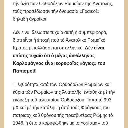
τήν ἀξία τῶν Ὀρθοδόξων Ρωμαίων τῆς Ἀνατολῆς,
τούς προσέδωσαν τήν ὀνομασία «Γραικοί»,
δηλαδή ἀγροῖκοι!
Δέν εἶναι ἄλλωστε τυχαία αὐτή ἡ συμπεριφορά,
διότι εἶναι ἡ ἐποχή πού τό Ἀνατολικό Ρωμαϊκό
Κράτος μεταλλάσσεται σέ ἑλληνικό.
Δέν εἶναι
ἐπίσης τυχαῖο ὅτι ὁ μέγας ἀνθέλληνας
Καρλομάγνος εἶναι κορυφαῖος «ἅγιος» του
Παπισμοῦ!
Ἡ ἐχθρότητα κατά τῶν Ὀρθοδόξων Ρωμαίων καί
κύρια τῶν Ρωμαίων της Ἀνατολῆς, ἐντάθηκε μέ τήν
ἐκδίωξη τοῦ τελευταίου Ὀρθοδόξου Πάπα τό 993
μΧ καί μέ τήν κατάληψη ἀπό τούς Φράγκους τοῦ
πατριαρχικοῦ θρόνου τῆς πρεσβυτέρας Ρώμης τό
1046, ἡ ὁποία κορυφώθηκε μέ τό «σχίσμα» τοῦ