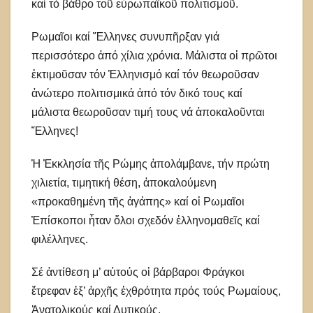
καί τό βάθρο τοῦ εὐρωπαϊκοῦ πολιτισμοῦ.
Ρωμαῖοι καί Ἕλληνες συνυπῆρξαν γιά
περισσότερο ἀπό χίλια χρόνια. Μάλιστα οἱ πρῶτοι
ἐκτιμοῦσαν τόν Ἑλληνισμό καί τόν θεωροῦσαν
ἀνώτερο πολιτισμικά ἀπό τόν δικό τους καί
μάλιστα θεωροῦσαν τιμή τους νά ἀποκαλοῦνται
Ἕλληνες!
Ἡ Ἐκκλησία τῆς Ρώμης ἀπολάμβανε, τήν πρώτη
χιλιετία, τιμητική θέση, ἀποκαλούμενη
«προκαθημένη τῆς ἀγάπης» καί οἱ Ρωμαῖοι
Ἐπίσκοποι ἦταν ὅλοι σχεδόν ἑλληνομαθεῖς καί
φιλέλληνες.
Σέ ἀντίθεση μ’ αὐτούς οἱ βάρβαροι Φράγκοι
ἔτρεφαν ἐξ’ ἀρχῆς ἐχθρότητα πρός τούς Ρωμαίους,
Ἀνατολικούς καί Δυτικούς.