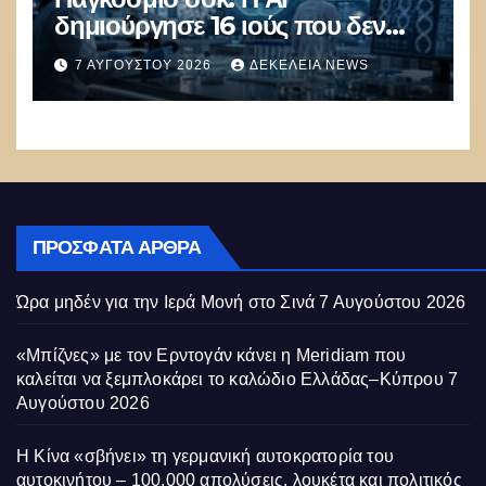
δημιούργησε 16 ιούς που δεν
υπάρχουν στη φύση –
7 ΑΥΓΟΎΣΤΟΥ 2026
ΔΕΚΈΛΕΙΑ NEWS
Συναγερμός: Ο εφιάλτης μόλις
άρχισε
ΠΡΌΣΦΑΤΑ ΆΡΘΡΑ
Ώρα μηδέν για την Ιερά Μονή στο Σινά
7 Αυγούστου 2026
«Μπίζνες» με τον Ερντογάν κάνει η Meridiam που
καλείται να ξεμπλοκάρει το καλώδιο Ελλάδας–Κύπρου
7
Αυγούστου 2026
Η Κίνα «σβήνει» τη γερμανική αυτοκρατορία του
αυτοκινήτου – 100.000 απολύσεις, λουκέτα και πολιτικός