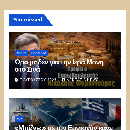
You missed
ΑΡΘΡΑ
ΕΚΚΛΗΣΊΑ
Ώρα μηδέν για την Ιερά Μονή
στο Σινά
7 ΑΥΓΟΎΣΤΟΥ 2026
ΔΕΚΈΛΕΙΑ NEWS
ΑΟΖ
«Μπίζνες» με τον Ερντογάν κάνει