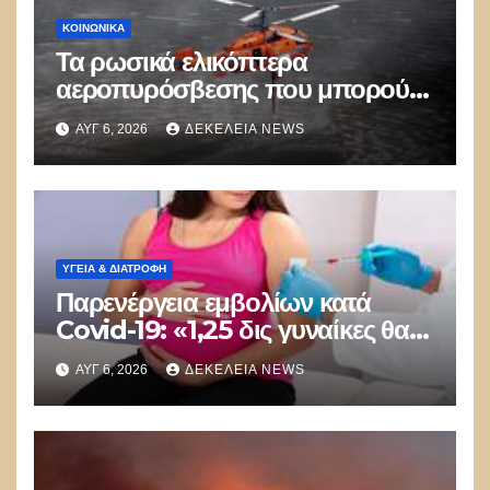
ΚΟΙΝΩΝΙΚΑ
Τα ρωσικά ελικόπτερα
αεροπυρόσβεσης που μπορούν
να ρίχνουν 5 τόνους νερού με 8
ΑΥΓ 6, 2026
ΔΕΚΈΛΕΙΑ NEWS
μποφόρ
ΥΓΕΙΑ & ΔΙΑΤΡΟΦΗ
Παρενέργεια εμβολίων κατά
Covid-19: «1,25 δις γυναίκες θα
τεκνοποιήσουν ένα είδος
ΑΥΓ 6, 2026
ΔΕΚΈΛΕΙΑ NEWS
ανθρώπου που δεν έχει υπάρξει
μέχρι στιγμής»