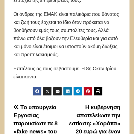
επιτυχία της επιχειρήσεώς τους.
Οι άνδρες της ΕΜΑΚ είναι παλικάρια που θάνατος
και ζωή τους έρχεται το ίδιο όταν πρόκειται να
βοηθήσουν εμάς τους συμπολίτες τους. Αλλά
πάνω από όλα βάζουν την Ελευθερία και για αυτό
και μόνο είναι έτοιμοι να υποστούν ακόμη διώξεις
και προπηλακισμούς.
Επιτέλους ας τους σεβαστούμε. Η 8η Οκτωβρίου
είναι κοντά.
Πλοήγηση
Το υπουργείο
Η κυβέρνηση
Εργασίας
αποτελείωσε την
άρθρων
παρουσίασε τα 8
εστίαση: «Χαράτσι»
«fake news» του
20 ευρώ για έναν