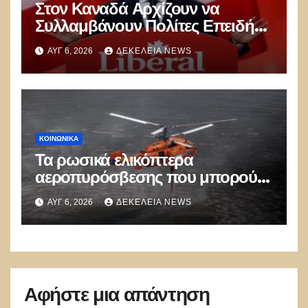
Στον Καναδά Αρχίζουν να
Συλλαμβάνουν Πολίτες Επειδή
Κοινοποιούν “λανθασμένες
ΑΥΓ 6, 2026
ΔΕΚΈΛΕΙΑ NEWS
σκέψεις” στο Διαδίκτυο – Η
Παγκόσμια Δικτατορία
Διευρύνεται
ΚΟΙΝΩΝΙΚΑ
Τα ρωσικά ελικόπτερα
αεροπυρόσβεσης που μπορούν
να ρίχνουν 5 τόνους νερού με 8
ΑΥΓ 6, 2026
ΔΕΚΈΛΕΙΑ NEWS
μποφόρ
Αφήστε μια απάντηση