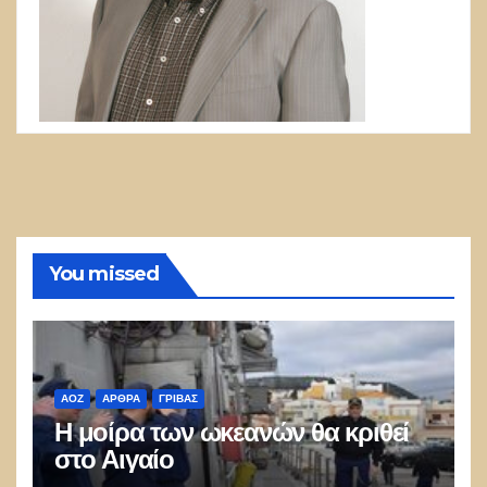
You missed
ΑΟΖ
ΑΡΘΡΑ
ΓΡΊΒΑΣ
Η μοίρα των ωκεανών θα κριθεί
στο Αιγαίο