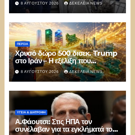
8 ΑΥΓΟΎΣΤΟΥ 2026
ΔΕΚΈΛΕΙΑ NEWS
ΠΕΡΣΊΑ
Χρυσό δώρο 500 δισεκ. Trump
στο Ιράν – Η εξέλιξη που
αποδίδει κέρδη μεγαλύτερα από
8 ΑΥΓΟΎΣΤΟΥ 2026
ΔΕΚΈΛΕΙΑ NEWS
τις Apple, Nvidia και Google
ΥΓΕΙΑ & ΔΙΑΤΡΟΦΗ
Α.Φάουτσι: Στις ΗΠΑ τον
συνέλαβαν για τα εγκλήματά του