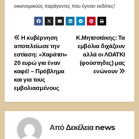
οικονομικούς παράγοντες που έγιναν εκδότες!
Πλοήγηση
Η κυβέρνηση
Κ.Μητσοτάκης: Τα
αποτελείωσε την
εμβόλια διχάζουν
άρθρων
εστίαση: «Χαράτσι»
αλλά οι ΛΟΑΤΚΙ
20 ευρώ για έναν
(φούστηδες) μας
καφέ! – Πρόβλημα
ενώνουν
και για τους
εμβολιασμένους
Από
Δεκέλεια news