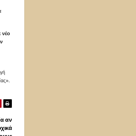
α
 νέο
ην
αγή
ίας».
ία αν
οχικά