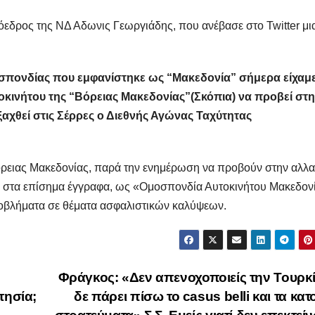
εδρος της ΝΔ Αδωνις Γεωργιάδης, που ανέβασε στο Twitter μι
σπονδίας που εμφανίστηκε ως “Μακεδονία” σήμερα είχαμε
κινήτου της “Βόρειας Μακεδονίας”(Σκόπια) να προβεί στ
εξαχθεί στις Σέρρες ο Διεθνής Αγώνας Ταχύτητας
όρειας Μακεδονίας, παρά την ενημέρωση να προβούν στην αλλ
ς στα επίσημα έγγραφα, ως «Ομοσπονδία Αυτοκινήτου Μακεδον
ροβλήματα σε θέματα ασφαλιστικών καλύψεων.
Φράγκος: «Δεν απενοχοποιείς την Τουρκ
τησία;
δε πάρει πίσω το casus belli και τα κατ