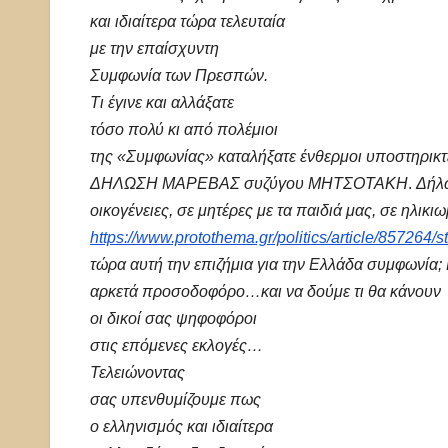
και ιδιαίτερα τώρα τελευταία
με την επαίσχυντη
Συμφωνία των Πρεσπών.
Τι έγινε και αλλάξατε
τόσο πολύ κι από πολέμιοι
της «Συμφωνίας» καταλήξατε ένθερμοι υποστηρικτ
ΔΗΛΩΣΗ ΜΑΡΕΒΑΣ συζύγου ΜΗΤΣΟΤΑΚΗ
.
Δήλ
οικογένειες, σε μητέρες με τα παιδιά μας, σε ηλικιω
https://www.protothema.gr/politics/article/857264/sto
τώρα αυτή την επιζήμια για την Ελλάδα συμφωνία;
αρκετά προσοδοφόρο…και να δούμε τι θα κάνουν
οι δικοί σας ψηφοφόροι
στις επόμενες εκλογές…
Τελειώνοντας
σας υπενθυμίζουμε πως
ο ελληνισμός και ιδιαίτερα