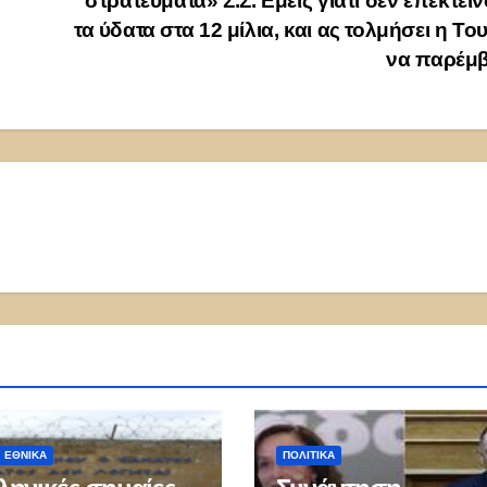
στρατεύματα» Σ.Σ. Εμείς γιατί δεν επεκτεί
τα ύδατα στα 12 μίλια, και ας τολμήσει η Το
να παρέμ
ΕΘΝΙΚΑ
ΠΟΛΙΤΙΚΑ