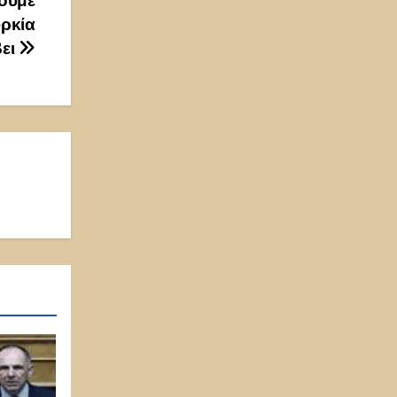
νουμε
υρκία
βει