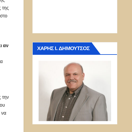
 της
 στο
ι αν
ΧΆΡΗΣ Ι. ΔΗΜΟΎΤΣΟΣ
να
ς την
ίου
 να