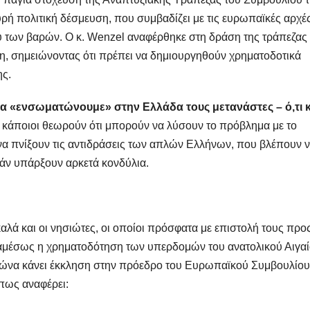
ρή πολιτική δέσμευση, που συμβαδίζει με τις ευρωπαϊκές αρχές
ού των βαρών. Ο κ. Wenzel αναφέρθηκε στη δράση της τράπεζας
η, σημειώνοντας ότι πρέπει να δημιουργηθούν χρηματοδοτικά
ης.
α «ενσωματώνουμε» στην Ελλάδα τους μετανάστες – ό,τι κ
αι, κάποιοι θεωρούν ότι μπορούν να λύσουν το πρόβλημα με το
να πνίξουν τις αντιδράσεις των απλών Ελλήνων, που βλέπουν 
 εάν υπάρξουν αρκετά κονδύλια.
 καλά και οι νησιώτες, οι οποίοι πρόσφατα με επιστολή τους προ
 αμέσως η χρηματοδότηση των υπερδομών του ανατολικού Αιγα
Αγώνα κάνει έκκληση στην πρόεδρο του Ευρωπαϊκού Συμβουλίου
πως αναφέρει: