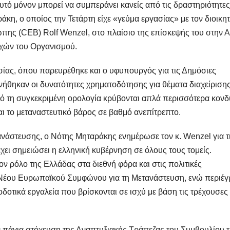
τό μόνον μπορεί να συμπεράνει κανείς από τις δραστηριότητες
, ο οποίος την Τετάρτη είχε «γεύμα εργασίας» με τον διοικητ
ης (CEB) Rolf Wenzel, στο πλαίσιο της επίσκεψής του στην 
χών του Οργανισμού.
σίας, όπου παρευρέθηκε και ο υφυπουργός για τις Δημόσιες
νήθηκαν οι δυνατότητες χρηματοδότησης για θέματα διαχείρισης
πό τη συγκεκριμένη ορολογία κρύβονται απλά περισσότερα κονδ
αι το μεταναστευτικό βάρος σε βαθμό ανεπίτρεπτο.
νάστευσης, ο Νότης Μηταράκης ενημέρωσε τον κ. Wenzel για τ
έχει σημειώσει η ελληνική κυβέρνηση σε όλους τους τομείς.
ν ρόλο της Ελλάδας στα διεθνή φόρα και στις πολιτικές
υ Νέου Ευρωπαϊκού Συμφώνου για τη Μετανάστευση, ενώ περιέ
οτικά εργαλεία που βρίσκονται σε ισχύ με βάση τις τρέχουσες
ν πάγια στόχευση της Αναπτυξιακής Τράπεζας του Συμβουλίου 