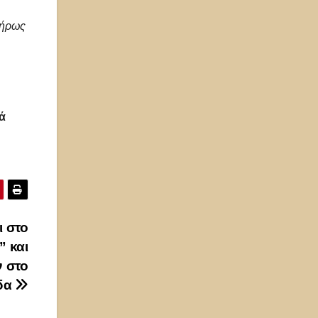
λήρως
ά
 στο
” και
 στο
δα