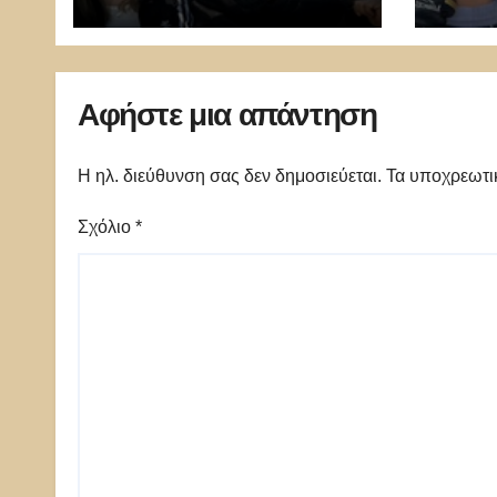
εισβολή – Η Ευρώπη
επιδ
πέθανε και ξέχασε να
26χρ
μας το πει
μακε
Αφήστε μια απάντηση
Η ηλ. διεύθυνση σας δεν δημοσιεύεται.
Τα υποχρεωτι
Σχόλιο
*