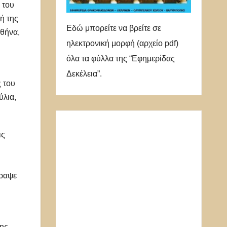
 του
ή της
Εδώ μπορείτε να βρείτε σε
Αθήνα,
ηλεκτρονική μορφή (αρχείο pdf)
όλα τα φύλλα της “Εφημερίδας
Δεκέλεια”.
 του
ύλια,
ις
γραψε
της