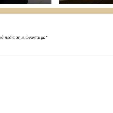
χει υπάρξει μέχρι
σχεδόν αναλλοίωτ
μής»
κά πεδία σημειώνονται με
*