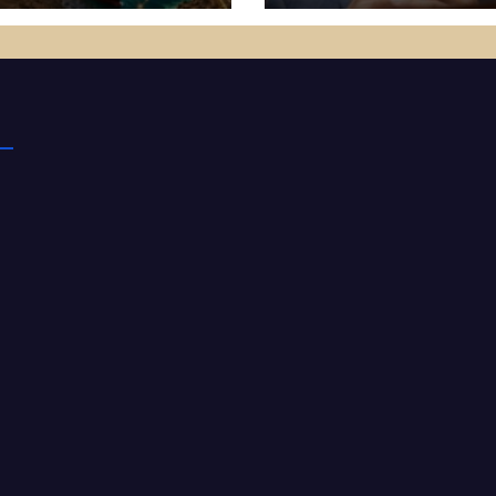
e, Nvidia και
μέλος της Ακαδημ
gle
Αθηνών!