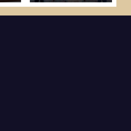
ίας
της Ελλάδας!