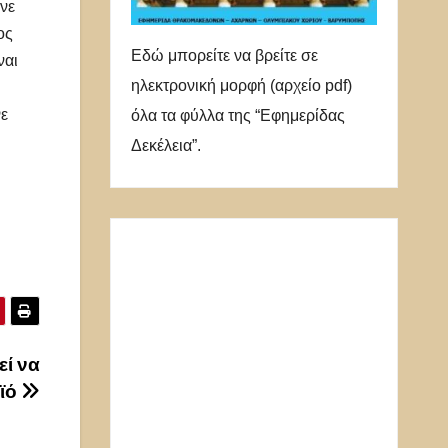
ένε
ος
Εδώ μπορείτε να βρείτε σε
ναι
ηλεκτρονική μορφή (αρχείο pdf)
η
νε
όλα τα φύλλα της “Εφημερίδας
Δεκέλεια”.
εί να
οϊό