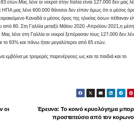
83 ετών.Μας λένε οι νεκροί στην Ιταλία είναι 127.000 δεν μας λ
δε ΗΠΑ μας λένε 600.000 θάνατοι δεν είπαν όμως ότι ο μέσος όρ
 παρακείμενο Καναδά ο μέσος όρος της ηλικίας όσων πέθαναν εί
νω από 80. Στη Γαλλία μεταξύ Μάϊου 2020 -Απριλίου 2021,η μέσ
. Μας λένε στη Γαλλία οι νεκροί ξεπέρασαν τους 127.000 δεν λέ
και το 93% και πάνω ήταν μεγαλύτεροι από 65 ετών.
 εμβόλια με τρομερές παρενέργειες ως και τα παιδιά και το
ν οι
Έρευνα: Το κοινό κρυολόγημα μπορ
προστατεύσει από τον κορων