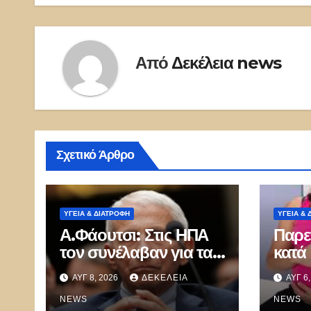
Από
Δεκέλεια news
Σχετικό Άρθρο
ΥΓΕΙΑ & ΔΙΑΤΡΟΦΗ
ΥΓΕΙΑ & 
Α.Φάουτσι: Στις ΗΠΑ
Παρε
τον συνέλαβαν για τα
κατά 
εγκλήματά του στην
δις γ
ΑΥΓ 8, 2026
ΔΕΚΈΛΕΙΑ
ΑΥΓ 6
πανδημία – Στην
τεκν
Ελλάδα τον έκαναν
NEWS
είδο
NEWS