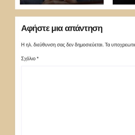
μέλος της Ακαδημίας
δεν έ
Αθηνών!
στιγ
Αφήστε μια απάντηση
Η ηλ. διεύθυνση σας δεν δημοσιεύεται.
Τα υποχρεωτι
Σχόλιο
*