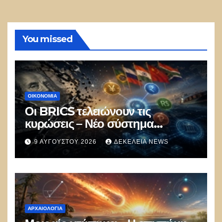
You missed
ΟΙΚΟΝΟΜΙΑ
Οι BRICS τελειώνουν τις
κυρώσεις – Νέο σύστημα
πληρωμών με ψηφιακά
9 ΑΥΓΟΎΣΤΟΥ 2026
ΔΕΚΈΛΕΙΑ NEWS
νομίσματα εκτός δολαρίου για το
εμπόριο
ΑΡΧΑΙΟΛΟΓΊΑ