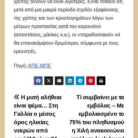
γρίπης τείνουν να είναι λιγότερες. Είναι πιθανό ότι,
μετά από μια μακρά περίοδο σχεδόν εξαφάνισης
της γρίπης και των κρυολογημάτων λόγω των
μέτρων προστασίας κατά του κορονοϊού
(αποστάσεις, μάσκες κ.α.), οι «παραδοσιακοί» ιοί
θα επανακάμψουν δριμύτεροι, σύμφωνα με τους
ερευνητές.
Πηγή:
ΑΠΕ-ΜΠΕ
Πλοήγηση
Η μισή αλήθεια
Τί συμβαίνει με τα
είναι ψέμα… Στη
εμβόλια; – Με
άρθρων
Γαλλία ο μέσος
εμβολιασμένο το
όρος ηλικίας
75% του πληθυσμού
νεκρών από
η Χιλή ανακοινώνει