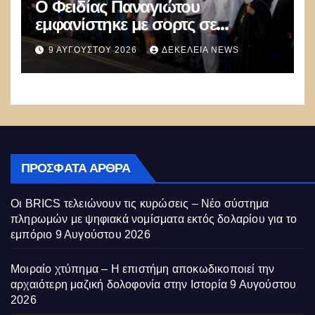
Ο Φειδίας Παναγιώτου
εμφανίστηκε με σορτς σε
εκδήλωση μνήμης για τους Ισαάκ
9 ΑΥΓΟΎΣΤΟΥ 2026
ΔΕΚΈΛΕΙΑ NEWS
– Σολωμού και προκάλεσε
αντιδράσεις
ΠΡΌΣΦΑΤΑ ΆΡΘΡΑ
Οι BRICS τελειώνουν τις κυρώσεις – Νέο σύστημα
πληρωμών με ψηφιακά νομίσματα εκτός δολαρίου για το
εμπόριο
9 Αυγούστου 2026
Μοιραίο χτύπημα – Η επιστήμη αποκωδικοποιεί την
αρχαιότερη μαζική δολοφονία στην Ιστορία
9 Αυγούστου
2026