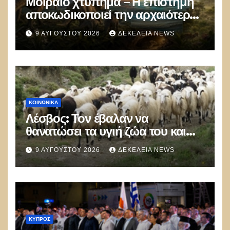
Μοιραίο χτύπημα – Η επιστήμη
αποκωδικοποιεί την αρχαιότερη
μαζική δολοφονία στην Ιστορία
9 ΑΥΓΟΎΣΤΟΥ 2026
ΔΕΚΈΛΕΙΑ NEWS
ΚΟΙΝΩΝΙΚΑ
Λέσβος: Τον έβαλαν να
θανατώσει τα υγιή ζώα του και
πέθανε από την στενοχώρια του!
9 ΑΥΓΟΎΣΤΟΥ 2026
ΔΕΚΈΛΕΙΑ NEWS
ΚΎΠΡΟΣ