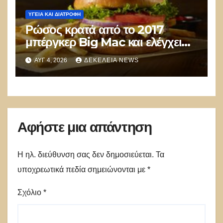
ΥΓΕΊΑ ΚΑΙ ΔΙΑΤΡΟΦΉ
Ρώσος κρατά από το 2017
μπέργκερ Big Mac και ελέγχει
την εξέλιξη των υλικών του:
ΑΥΓ 4, 2026
ΔΕΚΈΛΕΙΑ NEWS
Παραμένουν σχεδόν
αναλλοίωτα!
Αφήστε μια απάντηση
Η ηλ. διεύθυνση σας δεν δημοσιεύεται.
Τα
υποχρεωτικά πεδία σημειώνονται με
*
Σχόλιο
*