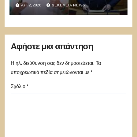
Γ.Γεραπετρίτης,
ΑΥΓ 2, 2026
ΔΕΚΈΛΕΙΑ NEWS
Α.Διαμαντοπούλου και
Μ.Χριστοδουλάκης την
διαψεύδουν
Αφήστε μια απάντηση
Η ηλ. διεύθυνση σας δεν δημοσιεύεται.
Τα
υποχρεωτικά πεδία σημειώνονται με
*
Σχόλιο
*