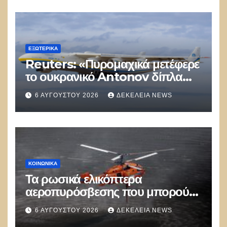
ΕΞΩΤΕΡΙΚΑ
Reuters: «Πυρομαχικά μετέφερε
το ουκρανικό Antonov δίπλα
στο οποίο βρέθηκε το drone στη
6 ΑΥΓΟΎΣΤΟΥ 2026
ΔΕΚΈΛΕΙΑ NEWS
Λειψία»
ΚΟΙΝΩΝΙΚΑ
Τα ρωσικά ελικόπτερα
αεροπυρόσβεσης που μπορούν
να ρίχνουν 5 τόνους νερού με 8
6 ΑΥΓΟΎΣΤΟΥ 2026
ΔΕΚΈΛΕΙΑ NEWS
μποφόρ