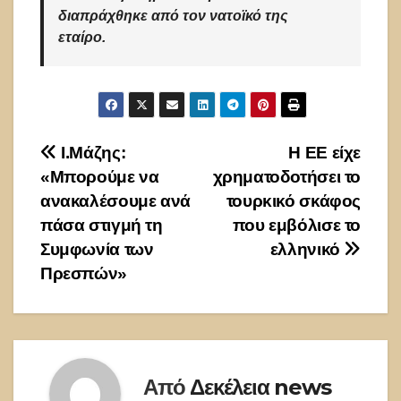
διαπράχθηκε από τον νατοϊκό της
εταίρο.
Πλοήγηση
Ι.Μάζης:
H EE είχε
«Μπορούμε να
χρηματοδοτήσει το
άρθρων
ανακαλέσουμε ανά
τουρκικό σκάφος
πάσα στιγμή τη
που εμβόλισε το
Συμφωνία των
ελληνικό
Πρεσπών»
Από
Δεκέλεια news