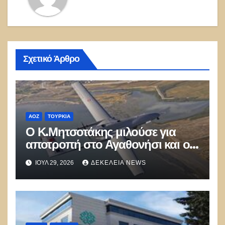
Σχετικό Άρθρο
ΑΟΖ
ΤΟΥΡΚΊΑ
Ο Κ.Μητσοτάκης μιλούσε για
αποτροπή στο Αγαθονήσι και οι
Τούρκοι παραβίαζαν με ΑΦΝΣ
ΙΟΎΛ 29, 2026
ΔΕΚΈΛΕΙΑ NEWS
και drone