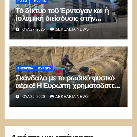
ΙΣΛΑΜ
ΤΟΥΡΚΊΑ
Τό δίκτυο τοῦ Ἐρντογάν καί ἡ
ἰσλαμική διείσδυσις στήν
Εὐρώπη
ΙΟΎΛ 27, 2026
ΔΕΚΈΛΕΙΑ NEWS
ΕΝΈΡΓΕΙΑ
ΕΥΡΏΠΗ
Σκάνδαλο με το ρωσικό φυσικό
αέριο! Η Ευρώπη χρηματοδοτεί
τη Μόσχα μέσω της Αλγερίας –
ΙΟΎΛ 25, 2026
ΔΕΚΈΛΕΙΑ NEWS
Πληρώνει διόδια στην Τουρκία
και το αποκαλεί διαφοροποίηση