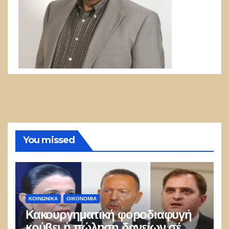
You missed
ΚΟΙΝΩΝΙΚΑ
ΟΙΚΟΝΟΜΙΑ
Κακουργηματική φοροδιαφυγή
κρύβει ἡ πώληση δανείων σέ