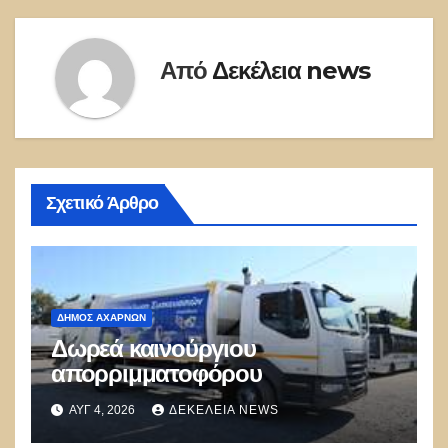
Από
Δεκέλεια news
Σχετικό Άρθρο
ΔΉΜΟΣ ΑΧΑΡΝΏΝ
Δωρεά καινούργιου
απορριμματοφόρου
ΑΥΓ 4, 2026
ΔΕΚΈΛΕΙΑ NEWS