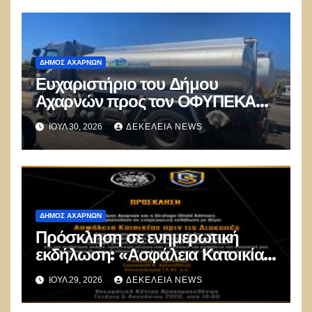
ΔΉΜΟΣ ΑΧΑΡΝΏΝ
Ευχαριστήριο του Δήμου
Αχαρνών προς τον ΟΦΥΠΕΚΑ
για δωρεά οχημάτων
ΙΟΎΛ 30, 2026
ΔΕΚΈΛΕΙΑ NEWS
ΔΉΜΟΣ ΑΧΑΡΝΏΝ
Πρόσκληση σε ενημερωτική
εκδήλωση: «Ασφάλεια Κατοικίας
πριν τις Διακοπές»
ΙΟΎΛ 29, 2026
ΔΕΚΈΛΕΙΑ NEWS