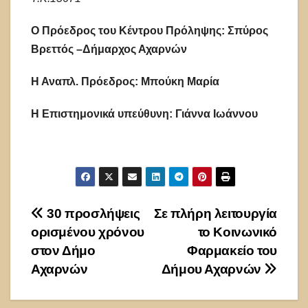
Ο Πρόεδρος του Κέντρου Πρόληψης:
Σπύρος
Βρεττός –
Δήμαρχος Αχαρνών
Η Αναπλ. Πρόεδρος: Μπούκη Μαρία
Η Επιστημονικά υπεύθυνη: Γιάννα Ιωάννου
Πλοήγηση
30 προσλήψεις
Σε πλήρη λειτουργία
ορισμένου χρόνου
το Κοινωνικό
άρθρων
στον Δήμο
Φαρμακείο του
Αχαρνών
Δήμου Αχαρνών