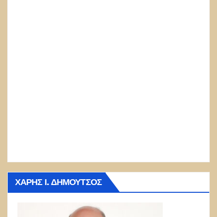
ΧΆΡΗΣ Ι. ΔΗΜΟΎΤΣΟΣ