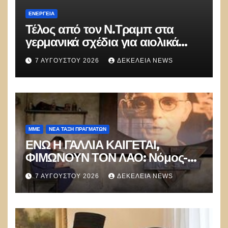
ΕΝΈΡΓΕΙΑ
Τέλος από τον Ν.Τραμπ στα
γερμανικά σχέδια για αιολικά
πάρκα στις ΗΠΑ: «Κάθε χώρα με
7 ΑΥΓΟΎΣΤΟΥ 2026
ΔΕΚΈΛΕΙΑ NEWS
ανεμογεννήτριες είναι χαμένη»
ΜΜΕ
ΝΈΑ ΤΆΞΗ ΠΡΑΓΜΆΤΩΝ
ΕΝΩ Η ΓΑΛΛΙΑ ΚΑΙΓΕΤΑΙ,
ΦΙΜΩΝΟΥΝ ΤΟΝ ΛΑΟ: Νόμος-
έκτρωμα Νινιέζ με 3 χρόνια
7 ΑΥΓΟΎΣΤΟΥ 2026
ΔΕΚΈΛΕΙΑ NEWS
φυλακή για όποιον αμφισβητεί
την προπαγάνδα!