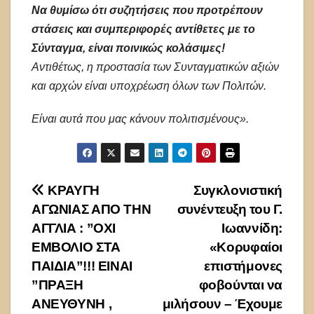
Να θυμίσω ότι συζητήσεις που προτρέπουν
στάσεις και συμπεριφορές αντίθετες με το
Σύνταγμα, είναι ποινικώς κολάσιμες!
Αντιθέτως, η προστασία των Συνταγματικών αξιών
και αρχών είναι υποχρέωση όλων των Πολιτών.
Είναι αυτά που μας κάνουν πολιτισμένους».
Πλοήγηση
ΚΡΑΥΓΗ
Συγκλονιστική
ΑΓΩΝΙΑΣ ΑΠΟ ΤΗΝ
συνέντευξη του Γ.
άρθρων
ΑΓΓΛΙΑ : ”ΟΧΙ
Ιωαννίδη:
ΕΜΒΟΛΙΟ ΣΤΑ
«Κορυφαίοι
ΠΑΙΔΙΑ”!!! ΕΙΝΑΙ
επιστήμονες
”ΠΡΑΞΗ
φοβούνται να
ΑΝΕΥΘΥΝΗ ,
μιλήσουν – Έχουμε