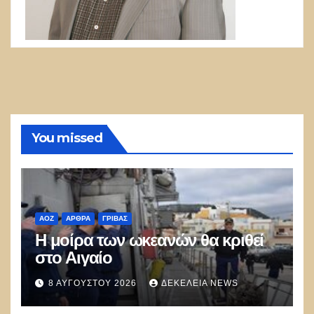
You missed
ΑΟΖ
ΑΡΘΡΑ
ΓΡΊΒΑΣ
Η μοίρα των ωκεανών θα κριθεί
στο Αιγαίο
8 ΑΥΓΟΎΣΤΟΥ 2026
ΔΕΚΈΛΕΙΑ NEWS