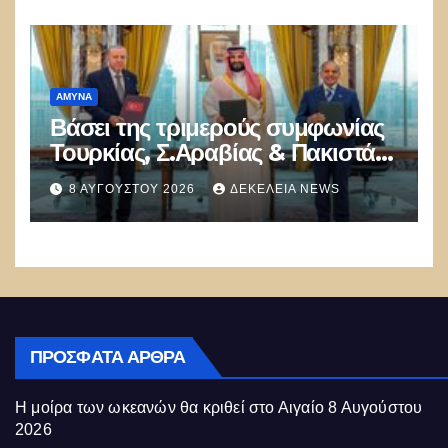
Αθηνών!
ΑΜΥΝΑ
Βάσει της τριμερούς συμφωνίας
Τουρκίας, Σ.Αραβίας & Πακιστάν
θα πολεμήσουν Ριάντ και
8 ΑΥΓΟΎΣΤΟΥ 2026
ΔΕΚΈΛΕΙΑ NEWS
Ισλαμαμπάντ κατά της Ελλάδας!
ΠΡΌΣΦΑΤΑ ΆΡΘΡΑ
Η μοίρα των ωκεανών θα κριθεί στο Αιγαίο
8 Αυγούστου
2026