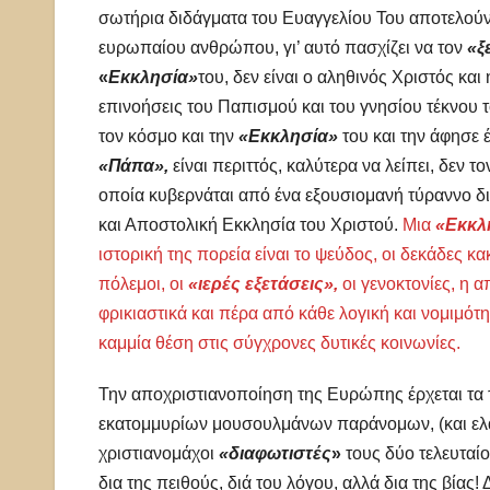
σωτήρια διδάγματα του Ευαγγελίου Του αποτελούν 
ευρωπαίου ανθρώπου, γι’ αυτό πασχίζει να τον
«ξ
«
Εκκλησία»
του, δεν είναι ο αληθινός Χριστός και
επινοήσεις του Παπισμού και του γνησίου τέκνου 
τον κόσμο και την
«Εκκλησία»
του και την άφησε 
«Πάπα»,
είναι περιττός, καλύτερα να λείπει, δεν 
οποία κυβερνάται από ένα εξουσιομανή τύραννο δικ
και Αποστολική Εκκλησία του Χριστού.
Μια
«Εκκλ
ιστορική της πορεία είναι το ψεύδος, οι δεκάδες κ
πόλεμοι, οι
«ιερές εξετάσεις»,
οι γενοκτονίες, η 
φρικιαστικά και πέρα από κάθε λογική και νομιμό
καμμία θέση στις σύγχρονες δυτικές κοινωνίες.
Την αποχριστιανοποίηση της Ευρώπης έρχεται τα 
εκατομμυρίων μουσουλμάνων παράνομων, (και ελάχ
χριστιανομάχοι
«διαφωτιστές
»
τους δύο τελευταίο
δια της πειθούς, διά του λόγου, αλλά δια της βίας