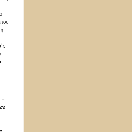
α
όπου
 η
κής
ό
α
 –
 σε
ν
α