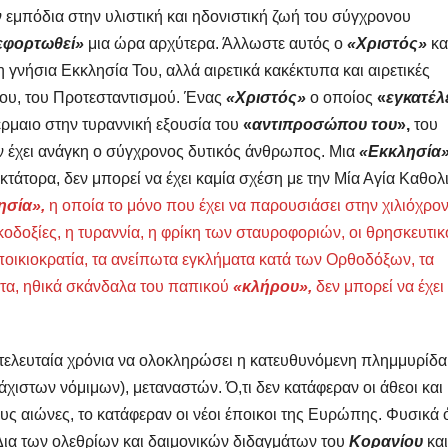
εμπόδια στην υλιστική και ηδονιστική ζωή του σύγχρονου
εφορτωθεί»
μια ώρα αρχύτερα. Άλλωστε αυτός ο
«Χριστός»
κα
 η γνήσια Εκκλησία Του, αλλά αιρετικά κακέκτυπα και αιρετικές
του, του Προτεσταντισμού. Ένας
«Χριστός»
ο οποίος
«
εγκατέλ
έρμαιο στην τυραννική εξουσία του
«
αντιπροσώπου του
»,
του
τον έχει ανάγκη ο σύγχρονος δυτικός άνθρωπος. Μια
«Εκκλησία»
τάτορα, δεν μπορεί να έχει καμία σχέση με την Μία Αγία Καθολ
ησία»,
η οποία το μόνο που έχει να παρουσιάσει στην χιλιόχρο
ακοδοξίες, η τυραννία, η φρίκη των σταυροφοριών, οι θρησκευτικ
αποικιοκρατία, τα ανείπωτα εγκλήματα κατά των Ορθοδόξων, τα
τητα, ηθικά σκάνδαλα του παπικού
«κλήρου»,
δεν μπορεί να έχει
τελευταία χρόνια να ολοκληρώσει η κατευθυνόμενη πλημμυρίδα
ιστων νόμιμων), μεταναστών. Ό,τι δεν κατάφεραν οι άθεοι και
υς αιώνες, το κατάφεραν οι νέοι έποικοι της Ευρώπης. Φυσικά 
! Δια των ολεθρίων και δαιμονικών διδαγμάτων του
Κορανίου
και