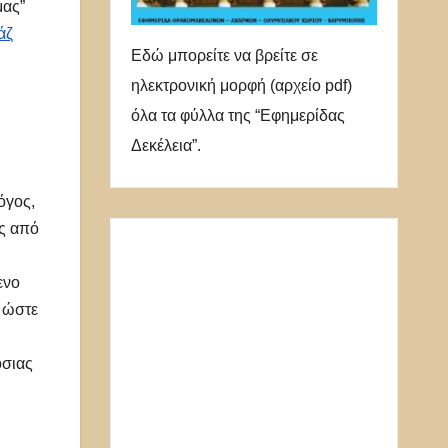
μας”
άζ
Εδώ μπορείτε να βρείτε σε
ηλεκτρονική μορφή (αρχείο pdf)
όλα τα φύλλα της “Εφημερίδας
Δεκέλεια”.
όγος,
ις από
ενο
, ώστε
όσιας