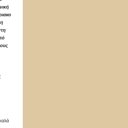
νική
ριακο
τη
στη
πό
λους
ς
καλά