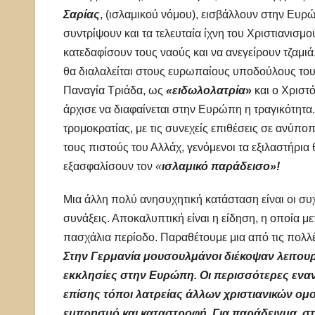
Σαρίας
, (ισλαμικού νόμου), εισβάλλουν στην Ευρώ
συντρίψουν και τα τελευταία ίχνη του Χριστιανισμ
κατεδαφίσουν τους ναούς και να ανεγείρουν τζαμ
θα διαλαλείται στους ευρωπαίους υποδούλους τους
Παναγία Τριάδα, ως
«ειδωλολατρία
»
και ο Χριστ
άρχισε να διαφαίνεται στην Ευρώπη η τραγικότητα.
τρομοκρατίας, με τις συνεχείς επιθέσεις σε ανύπ
τους πιστούς του Αλλάχ, γενόμενοι τα εξιλαστήρια 
εξασφαλίσουν τον
«
ισλαμικό παράδεισο»!
Μια άλλη πολύ ανησυχητική κατάσταση είναι οι συχ
συνάξεις. Αποκαλυπτική είναι η είδηση, η οποία μ
πασχάλια περίοδο. Παραθέτουμε μια από τις πολλέ
Στην Γερμανία μουσουλμάνοι διέκοψαν λειτουργ
εκκλησίες στην Ευρώπη. Οι περισσότερες ενα
επίσης τόποι λατρείας άλλων χριστιανικών ομ
εμπρησμό και καταστροφή. Για παράδειγμα, στο