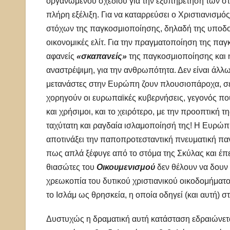
οργανωμένου σχεδίου για την εξυπηρέτηση των σ
πλήρη εξέλιξη. Για να καταρρεύσει ο Χριστιανισμ
στόχων της παγκοσμιοποίησης, δηλαδή της υποδού
οικονομικές ελίτ. Για την πραγματοποίηση της πα
αφανείς
«σκαπανείς»
της παγκοσμιοποίησης και 
αναστρέψιμη, για την ανθρωπότητα. Δεν είναι άλλ
μετανάστες στην Ευρώπη ζουν πλουσιοπάροχα, σε σ
χορηγούν οι ευρωπαϊκές κυβερνήσεις, γεγονός που 
και χρήσιμοι, και το χειρότερο, με την προοπτική
ταχύτατη και ραγδαία ισλαμοποίησή της! Η Ευρώπη π
αποτινάξει την παποπροτεσταντική πνευματική παν
πως απλά ξέφυγε από το στόμα της Σκύλας και έπεσ
θιασώτες του
Οικουμενισμού
δεν θέλουν να δουν
χρεωκοπία του δυτικού χριστιανικού οικοδομήματος
το Ισλάμ ως θρησκεία, η οποία οδηγεί (και αυτή) σ
Δυστυχώς η δραματική αυτή κατάσταση εδραιώνετα