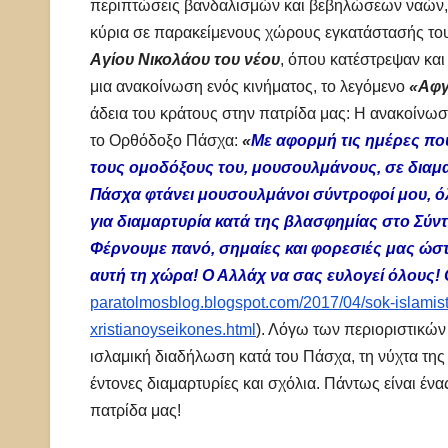
περιπτώσεις βανδαλισμών και βεβηλώσεων ναών, 
κύρια σε παρακείμενους χώρους εγκατάστασής το
Αγίου Νικολάου του νέου
, όπου κατέστρεψαν και
μια ανακοίνωση ενός κινήματος, το λεγόμενο
«Αφγ
άδεια του κράτους στην πατρίδα μας: Η ανακοίνωση
το Ορθόδοξο Πάσχα:
«
Με αφορμή τις ημέρες πο
τους ομοδόξους του, μουσουλμάνους, σε διαμ
Πάσχα φτάνει μουσουλμάνοι σύντροφοί μου, ό
για διαμαρτυρία κατά της βλασφημίας στο Σύντ
Φέρνουμε πανό, σημαίες και φορεσιές μας ώστε
αυτή τη χώρα! Ο Αλλάχ να σας ευλογεί όλους!
paratolmosblog.blogspot.com/2017/04/sok-islamiste
xristianoyseikones.html
). Λόγω των περιοριστικών
ισλαμική διαδήλωση κατά του Πάσχα, τη νύχτα της
έντονες διαμαρτυρίες και σχόλια. Πάντως είναι έν
πατρίδα μας!