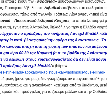
οι οποίες έχουν την
«
σφραγίδα»
μουσουλμάνων μεταναστών,
υς. Πρόσφατα βέβηλοι στη
Λιβαδειά
εισέβαλαν στο εκκλησάκι τ
 αφόδευσαν πίσω από την Αγία Τράπεζα! Λίαν ανησυχητική είναι
ανικό – Πακιστανικό Ισλαμικό Κίνημα»
,
το οποίο λειτουργεί μ
 αυτή, έγινε στις 9 Απριλίου, δηλαδή λίγο πριν η Ελλάδα γιορτ
υ έρχονταν ο πρόεδρος του κινήματος Ααντχίλ Μπιλάλ κάλ
αρτυρία κατά ‘βλασφημίας’ την ημέρα της Αναστάσεως.
‘
Το
λοι κάνουμε αποχή από τη γιορτή των απίστων και μαζευό
αγμα ώρα 00.30 την Κυριακή (σ.σ. το βράδυ της Ανάστασης
 να δείξουμε στους χριστιανοφασίστες ότι δεν είναι μόνοι
 Ο πρόεδρος Ααντχίλ Μπιλάλ
’».
(https://
s-stin-ellada-apokaloyn-apistous-kai-vlasfimous-tous-ellines-
 μέτρων, (μόνο για μας), δεν γνωρίζουμε αν πραγματοποιήθηκε 
 Αναστάσεως και η ανακοίνωση κατέβηκε από το διαδίκτυο, μετ
ας εφιαλτικός προάγγελος για το ζοφερό μέλλον και στην Ορθόδο