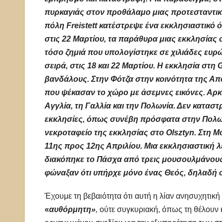
πυρκαγιάς στον προθάλαμο μιας προτεσταντική
πόλη Freistett κατέστρεψε ένα εκκλησιαστικό 
στις 22 Μαρτίου, τα παράθυρα μιας εκκλησίας 
τόσο ζημιά που υπολογίστηκε σε χιλιάδες ευρώ.
σειρά, στις 18 και 22 Μαρτίου. Η εκκλησία στ
βανδάλους. Στην Φότζα στην κοινότητα της Απ
που ψέκασαν το χώρο με άσεμνες εικόνες. Αρκ
Αγγλία, τη Γαλλία και την Πολωνία. Δεν κατασ
εκκλησίες, όπως συνέβη πρόσφατα στην Πολωνί
νεκροταφείο της εκκλησίας στο Olsztyn. Στη Μ
11ης προς 12ης Απριλίου. Μια εκκλησιαστική λ
διακόπηκε το Πάσχα από τρεις μουσουλμάνους 
φώναξαν ότι υπήρχε μόνο ένας Θεός, δηλαδή 
Έχουμε τη βεβαιότητα ότι αυτή η λίαν ανησυχητική
«
αυθόρμητη»
,
ούτε συγκυριακή, όπως τη θέλουν