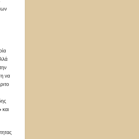
ε
των
οία
αλλά
την
ση να
ριτο
δης
»
και
τητας