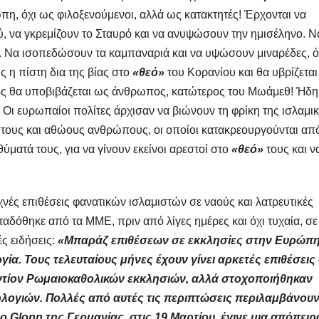
πη, όχι ως φιλοξενούμενοι, αλλά ως κατακτητές! Έρχονται να
ού, να γκρεμίζουν το Σταυρό και να ανυψώσουν την ημισέληνο. Ν
ιά. Να ισοπεδώσουν τα καμπαναριά και να υψώσουν μιναρέδες, 
 η πίστη δια της βίας στο
«θεό»
του Κορανίου και θα υβρίζεται
ός θα υποβιβάζεται ως άνθρωπος, κατώτερος του Μωάμεθ! Ήδη
 Οι ευρωπαίοι πολίτες άρχισαν να βιώνουν τη φρίκη της ισλαμι
οπτους και αθώους ανθρώπους, οι οποίοι κατακρεουργούνται απ
θύματά τους, για να γίνουν εκείνοι αρεστοί στο
«θεό»
τους και ν
νές επιθέσεις φανατικών ισλαμιστών σε ναούς και λατρευτικές
εταδόθηκε από τα ΜΜΕ, πριν από λίγες ημέρες και όχι τυχαία, σε
ς ειδήσεις:
«Μπαράζ επιθέσεων σε εκκλησίες στην Ευρώπη
ία. Τους τελευταίους μήνες έχουν γίνει αρκετές επιθέσεις
ντίον Ρωμαιοκαθολικών εκκλησιών, αλλά στοχοποιήθηκαν
ολογιών. Πολλές από αυτές τις περιπτώσεις περιλαμβάνου
 Glonn της Γερμανίας, στις 19 Μαρτίου, έγινε μια απόπειρ