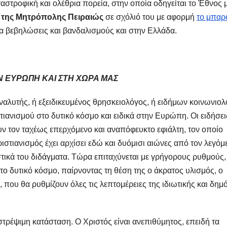
ταστροφική και ολέθρια πορεία, στην οποία οδηγείται το Έθνος 
 της Μητρόπολης Πειραιώς
σε σχόλιό του με αφορμή
το μπαρ
α βεβηλώσεις και βανδαλισμούς και στην Ελλάδα.
Ν ΕΥΡΩΠΗ ΚΑΙ ΣΤΗ ΧΩΡΑ ΜΑΣ
 αναλυτής, ή εξειδικευμένος θρησκειολόγος, ή ειδήμων κοινωνιολ
τιανισμού στο δυτικό κόσμο και ειδικά στην Ευρώπη. Οι ειδήσε
ουν τον ταχέως επερχόμενο και αναπόφευκτο εφιάλτη, τον οποίο
ιστιανισμός έχει αρχίσει εδώ και δυόμισι αιώνες από τον λεγόμ
στικά του διδάγματα. Τώρα επιταχύνεται με γρήγορους ρυθμούς
στο δυτικό κόσμο, παίρνοντας τη θέση της ο άκρατος υλισμός, ο
 που θα ρυθμίζουν όλες τις λεπτομέρειες της ιδιωτικής και δημ
στρέψιμη κατάσταση. Ο Χριστός είναι ανεπιθύμητος, επειδή τα