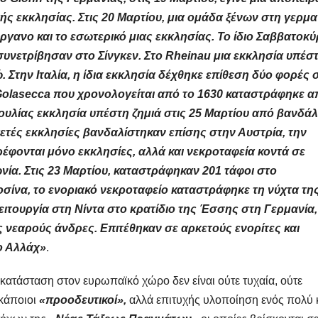
ς εκκλησίας. Στις 20 Μαρτίου, μια ομάδα ξένων στη γερμα
όργανο και το εσωτερικό μιας εκκλησίας. Το ίδιο Σαββατοκύ
συνετρίβησαν στο Σίνγκεν. Στο Rheinau μια εκκλησία υπέσ
 Στην Ιταλία, η ίδια εκκλησία δέχθηκε επίθεση δύο φορές 
η Golasecca που χρονολογείται από το 1630 καταστράφηκε α
ουλίας εκκλησία υπέστη ζημιά στις 25 Μαρτίου από βανδά
ετές εκκλησίες βανδαλίστηκαν επίσης στην Αυστρία, την
τρέφονται μόνο εκκλησίες, αλλά και νεκροταφεία κοντά σε
α. Στις 23 Μαρτίου, καταστράφηκαν 201 τάφοι στο
οσίνα, το ενοριακό νεκροταφείο καταστράφηκε τη νύχτα τη
ειτουργία στη Νίντα στο κρατίδιο της Έσσης στη Γερμανία,
νεαρούς άνδρες. Επιτέθηκαν σε αρκετούς ενορίτες και
ο Αλλάχ»
.
 κατάσταση στον ευρωπαϊκό χώρο δεν είναι ούτε τυχαία, ούτε
 κάποιοι
«προοδευτικοί»,
αλλά επιτυχής υλοποίηση ενός πολύ 