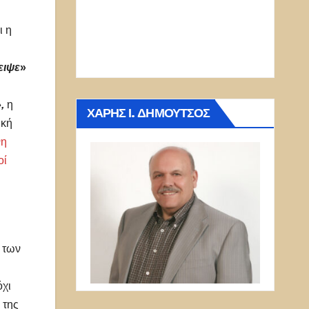
ι η
ειψε
»
,
η
ΧΆΡΗΣ Ι. ΔΗΜΟΎΤΣΟΣ
ική
νη
οί
 των
όχι
 της