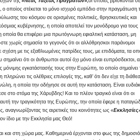
τόχων της
«Νέας Τάξεως Πραγμάτων»,
οι οποίες βρίσκονται σ
ός, ο οποίος στέκεται το μόνο ισχυρό εμπόδιο στην πραγμάτωση 
λωσης του κόσμου σε ορισμένες πολιτικές, θρησκευτικές και
γκόσμιας κυβέρνησης, η οποία αποτελεί τον μονόδρομο για τους
η οποία θα επιφέρει μια πρωτόγνωρη εφιαλτική κατάσταση, μη
ωστε χωρίς σημασία το γεγονός ότι οι αλλόθρησκοι παράνομοι
χέση με τις εξαθλιωμένες πατρίδες τους, με επιδόματα, τα οπ
σημαίνει ότι οι άνθρωποι αυτοί όχι μόνο είναι ευπρόσδεκτοι, 
 της μόνιμης εγκατάστασής τους στην Ευρώπη, το οποίο σημαίνει 
ληρώνει τις ολέθριες επιλογές της, καθ’ ότι δεν είχε τη διάθε
ώλη, η οποία την οδήγησε σε αυτή την κατάσταση. Είναι ευδιάκ
ε στο στόμα της Χάρυβδης! Και το πλέον τραγικό είναι ότι οι
 αυτή την τραγικότητα της Ευρώπης, την οποία έφερε η παταγώ
, αναγνωρίζοντας τις αιρετικές του κοινότητες ως «
Εκκλησίες
τον ίδιο με την Εκκλησία μας Θεό!
ι και στη χώρα μας. Καθημερινά έρχονται στο φως της δημοσιό