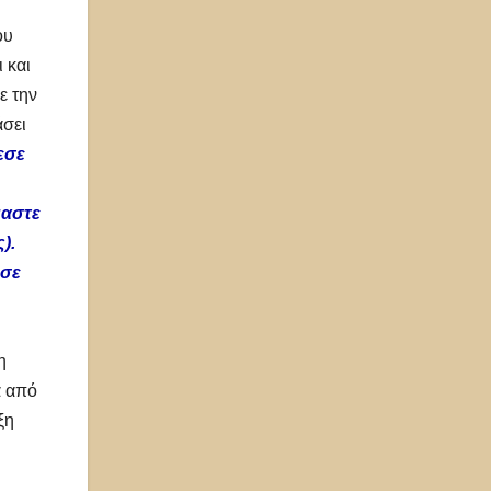
ου
 και
ε την
άσει
εσε
μαστε
).
 σε
η
ά από
ξη