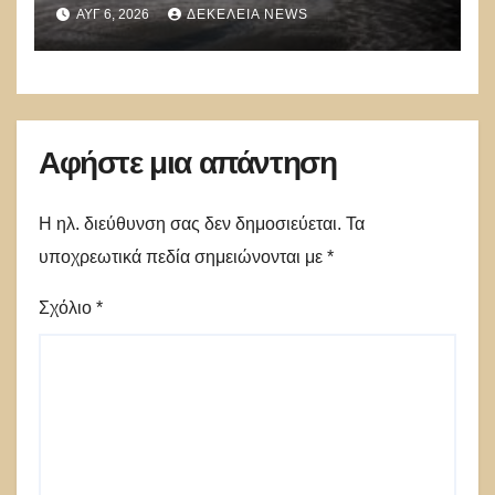
να ρίχνουν 5 τόνους νερού με 8
ΑΥΓ 6, 2026
ΔΕΚΈΛΕΙΑ NEWS
μποφόρ
Αφήστε μια απάντηση
Η ηλ. διεύθυνση σας δεν δημοσιεύεται.
Τα
υποχρεωτικά πεδία σημειώνονται με
*
Σχόλιο
*