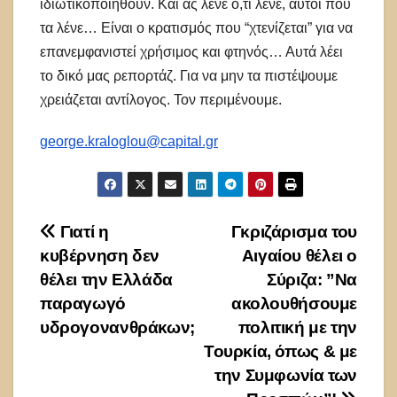
ιδιωτικοποιηθούν. Και ας λένε ό,τι λένε, αυτοί που
τα λένε… Είναι ο κρατισμός που “χτενίζεται” για να
επανεμφανιστεί χρήσιμος και φτηνός… Αυτά λέει
το δικό μας ρεπορτάζ. Για να μην τα πιστέψουμε
χρειάζεται αντίλογος. Τον περιμένουμε.
george.kraloglou@capital.gr
Πλοήγηση
Γιατί η
Γκριζάρισμα του
κυβέρνηση δεν
Αιγαίου θέλει ο
άρθρων
θέλει την Ελλάδα
Σύριζα: ”Να
παραγωγό
ακολουθήσουμε
υδρογονανθράκων;
πολιτική με την
Τουρκία, όπως & με
την Συμφωνία των