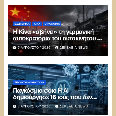
ΕΞΩΤΕΡΙΚΑ
ΚΊΝΑ
ΟΙΚΟΝΟΜΙΑ
Η Κίνα «σβήνει» τη γερμανική
αυτοκρατορία του αυτοκινήτου –
100.000 απολύσεις, λουκέτα και
7 ΑΥΓΟΎΣΤΟΥ 2026
ΔΕΚΈΛΕΙΑ NEWS
πολιτικός πανικός
ΤΕΧΝΗΤΉ ΝΟΗΜΟΣΎΝΗ
Παγκόσμιο σοκ: Η ΑΙ
δημιούργησε 16 ιούς που δεν
υπάρχουν στη φύση –
7 ΑΥΓΟΎΣΤΟΥ 2026
ΔΕΚΈΛΕΙΑ NEWS
Συναγερμός: Ο εφιάλτης μόλις