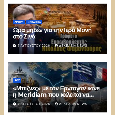
ΑΡΘΡΑ
ΕΚΚΛΗΣΊΑ
Ώρα μηδέν για την Ιερά Μονή
στο Σινά
7 ΑΥΓΟΎΣΤΟΥ 2026
ΔΕΚΈΛΕΙΑ NEWS
ΑΟΖ
«Μπίζνες» με τον Ερντογάν κάνει
η Meridiam που καλείται να
ξεμπλοκάρει το καλώδιο
7 ΑΥΓΟΎΣΤΟΥ 2026
ΔΕΚΈΛΕΙΑ NEWS
Ελλάδας–Κύπρου