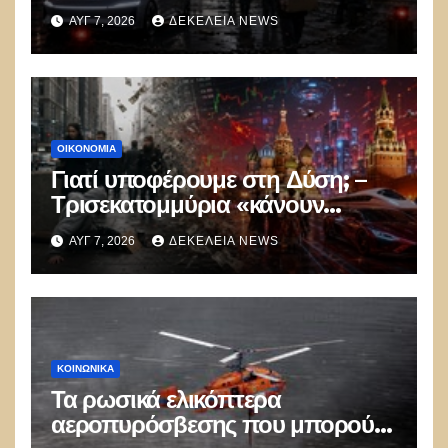
100.000 απολύσεις, λουκέτα και
ΑΥΓ 7, 2026
ΔΕΚΈΛΕΙΑ NEWS
πολιτικός πανικός
ΟΙΚΟΝΟΜΙΑ
Γιατί υποφέρουμε στη Δύση; –
Τρισεκατομμύρια «κάνουν
φτερά», την ώρα που Κίνα και
ΑΥΓ 7, 2026
ΔΕΚΈΛΕΙΑ NEWS
Ρωσία σαρώνουν με το 1/10 του
κόστους
ΚΟΙΝΩΝΙΚΑ
Τα ρωσικά ελικόπτερα
αεροπυρόσβεσης που μπορούν