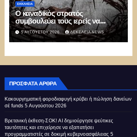
ΕΚΚΛΗΣΊΑ
Ο καναδικός στρατός
συμβουλεύει τους ιερείς να
αποφεύγουν τις προσευχές και
5 ΑΥΓΟΎΣΤΟΥ 2026
ΔΕΚΈΛΕΙΑ NEWS
τις αναφορές στον Θεό
ΠΡΌΣΦΑΤΑ ΆΡΘΡΑ
Κακουργηματική φοροδιαφυγή κρύβει ἡ πώληση δανείων
σέ funds
5 Αυγούστου 2026
Βρετανική έκθεση-ΣΟΚ! AI δημιούργησε ψεύτικες
ταυτότητες και επιχείρησε να εξαπατήσει
προγραμματιστές σε δοκιμή κυβερνοασφάλειας
5