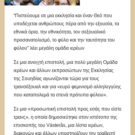
“Πιστεύουμε σε μια εκκλησία και έναν Θεό που
υποδέχεται ανθρώπους πέρα ​​από την εξουσία, τα
εθνικά όρια, την εθνικότητα, τον σεξουαλικό
προσανατολισμό, το φύλο και την ταυτότητα του
φύλου” λέει μεγάλη ομάδα ιερέων
Σε μια ανοιχτή επιστολή, μια πολύ μεγάλη Ομάδα
ιερέων και άλλων εκπροσώπων της Εκκλησίας
της Σουηδίας αγωνίζονται τώρα για τους
τρανσέξουαλ και για «ευρύ φεμινισμό αλληλεγγύης
που καταπολεμά τα στενά πρότυπα φύλου».
Σε μια «προσωπική επιστολή προς εσάς που είστε
τρανς», η οποία δημοσιεύτηκε στον ιστότοπο της
επισκοπής του Västerås, μια λίστα ιερέων,
διακονών και άλλων υποστηρίζουν την τραβεστί