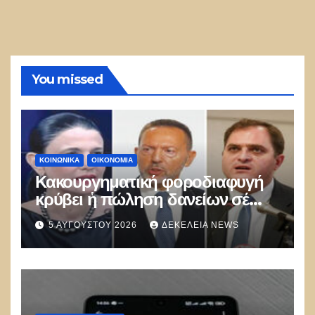
You missed
ΚΟΙΝΩΝΙΚΑ
ΟΙΚΟΝΟΜΙΑ
Κακουργηματική φοροδιαφυγή
κρύβει ἡ πώληση δανείων σέ
funds
5 ΑΥΓΟΎΣΤΟΥ 2026
ΔΕΚΈΛΕΙΑ NEWS