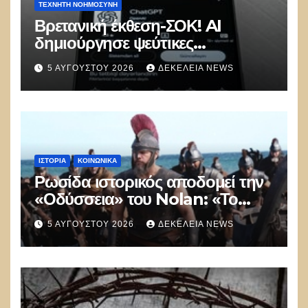
ΤΕΧΝΗΤΉ ΝΟΗΜΟΣΎΝΗ
Βρετανική έκθεση-ΣΟΚ! AI
δημιούργησε ψεύτικες
ταυτότητες και επιχείρησε να
5 ΑΥΓΟΎΣΤΟΥ 2026
ΔΕΚΈΛΕΙΑ NEWS
εξαπατήσει προγραμματιστές σε
δοκιμή κυβερνοασφάλειας
ΙΣΤΟΡΊΑ
ΚΟΙΝΩΝΙΚΑ
Ρωσίδα ιστορικός αποδομεί την
«Οδύσσεια» του Nolan: «Το
Hollywood δημιουργεί στρεβλή
5 ΑΥΓΟΎΣΤΟΥ 2026
ΔΕΚΈΛΕΙΑ NEWS
εικόνα για την Αρχαία Ελλάδα»