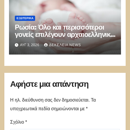
ΕΞΩΤΕΡΙΚΑ
Ρωσία: Όλο και περισσότεροι
γονείς επιλέγουν αρχαιοελληνικά
ονόματα για τα παιδιά τους –
ΑΥΓ 3, 2026
ΔΕΚΈΛΕΙΑ NEWS
Ποια ξεχωρίζουν
Αφήστε μια απάντηση
Η ηλ. διεύθυνση σας δεν δημοσιεύεται.
Τα
υποχρεωτικά πεδία σημειώνονται με
*
Σχόλιο
*