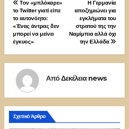
Πλοήγηση
Τον «μπλόκαρε»
Η Γερμανία
το Twitter γιατί είπε
αποζημιώνει για
άρθρων
το αυτονόητο:
εγκλήματα του
«Ένας άντρας δεν
στρατού της την
μπορεί να μείνει
Ναμίμπια αλλά όχι
έγκυος»
την Ελλάδα
Από
Δεκέλεια news
Σχετικό Άρθρο