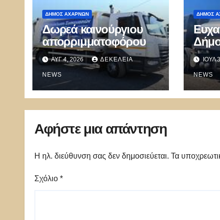
ΔΉΜΟΣ ΑΧΑΡΝΏΝ
ΔΉΜΟΣ Α
Δωρεά καινούργιου
Ευχα
απορριμματοφόρου
Δήμο
τον 
ΑΥΓ 4, 2026
ΔΕΚΈΛΕΙΑ
ΙΟΎΛ 
δωρε
NEWS
NEWS
Αφήστε μια απάντηση
Η ηλ. διεύθυνση σας δεν δημοσιεύεται.
Τα υποχρεωτι
Σχόλιο
*