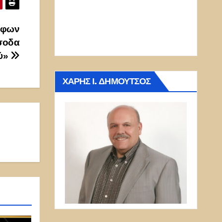
όφων
έσοδα
ού»
ΧΆΡΗΣ Ι. ΔΗΜΟΎΤΣΟΣ