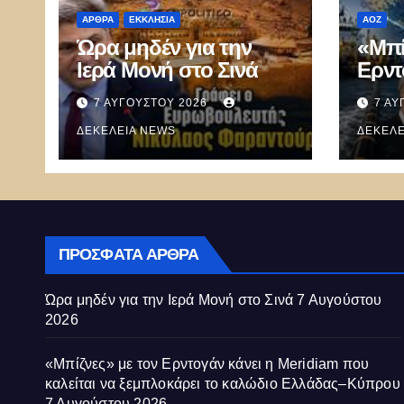
ΑΡΘΡΑ
ΕΚΚΛΗΣΊΑ
ΑΟΖ
Ώρα μηδέν για την
«Μπί
Ιερά Μονή στο Σινά
Ερντ
Mer
7 ΑΥΓΟΎΣΤΟΥ 2026
7 ΑΥ
καλεί
ΔΕΚΈΛΕΙΑ NEWS
ξεμπ
ΔΕΚΈΛΕ
καλώ
Κύπ
ΠΡΌΣΦΑΤΑ ΆΡΘΡΑ
Ώρα μηδέν για την Ιερά Μονή στο Σινά
7 Αυγούστου
2026
«Μπίζνες» με τον Ερντογάν κάνει η Meridiam που
καλείται να ξεμπλοκάρει το καλώδιο Ελλάδας–Κύπρου
7 Αυγούστου 2026